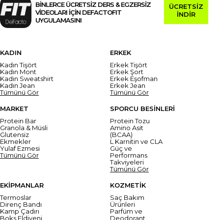
BİNLERCE ÜCRETSİZ DERS & EGZERSİZ
ÜCRETSİZ
VİDEOLARI İÇİN DEFACTOFIT
İNDİR
UYGULAMASINI
KADIN
ERKEK
Kadın Tişört
Erkek Tişört
Kadın Mont
Erkek Şort
Kadın Sweatshirt
Erkek Eşofman
Kadın Jean
Erkek Jean
Tümünü Gör
Tümünü Gör
MARKET
SPORCU BESİNLERİ
Protein Bar
Protein Tozu
Granola & Müsli
Amino Asit
Glutensiz
(BCAA)
Ekmekler
L Karnitin ve CLA
Yulaf Ezmesi
Güç ve
Tümünü Gör
Performans
Takviyeleri
Tümünü Gör
EKİPMANLAR
KOZMETİK
Termoslar
Saç Bakım
Direnç Bandı
Ürünleri
Kamp Çadırı
Parfüm ve
Boks Eldiveni
Deodorant