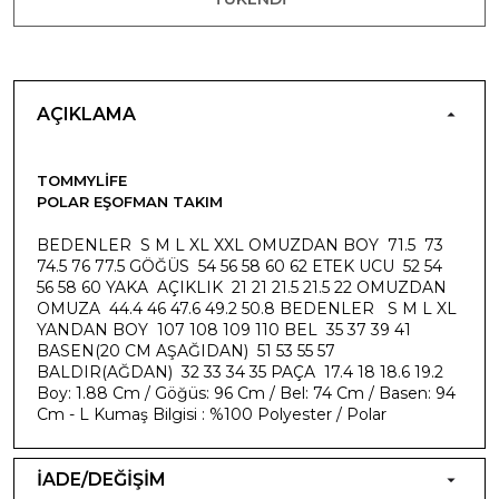
AÇIKLAMA
TOMMYLIFE
POLAR EŞOFMAN TAKIM
BEDENLER S M L XL XXL OMUZDAN BOY 71.5 73
74.5 76 77.5 GÖĞÜS 54 56 58 60 62 ETEK UCU 52 54
56 58 60 YAKA AÇIKLIK 21 21 21.5 21.5 22 OMUZDAN
OMUZA 44.4 46 47.6 49.2 50.8 BEDENLER S M L XL
YANDAN BOY 107 108 109 110 BEL 35 37 39 41
BASEN(20 CM AŞAĞIDAN) 51 53 55 57
BALDIR(AĞDAN) 32 33 34 35 PAÇA 17.4 18 18.6 19.2
Boy: 1.88 Cm / Göğüs: 96 Cm / Bel: 74 Cm / Basen: 94
Cm - L Kumaş Bilgisi : %100 Polyester / Polar
İADE/DEĞİŞİM