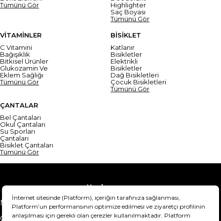
Tümünü Gör
Highlighter
Saç Boyası
Tümünü Gör
VİTAMİNLER
BİSİKLET
C Vitamini
Katlanır
Bağışıklık
Bisikletler
Bitkisel Ürünler
Elektrikli
Glukozamin Ve
Bisikletler
Eklem Sağlığı
Dağ Bisikletleri
Tümünü Gör
Çocuk Bisikletleri
Tümünü Gör
ÇANTALAR
Bel Çantaları
Okul Çantaları
Su Sporları
Çantaları
Bisiklet Çantaları
Tümünü Gör
Yardım
Mesafeli Satış Sözleşmesi
Teslimat Bilgisi
Gizlilik Sözleşmesi
Şartlar & Koşullar