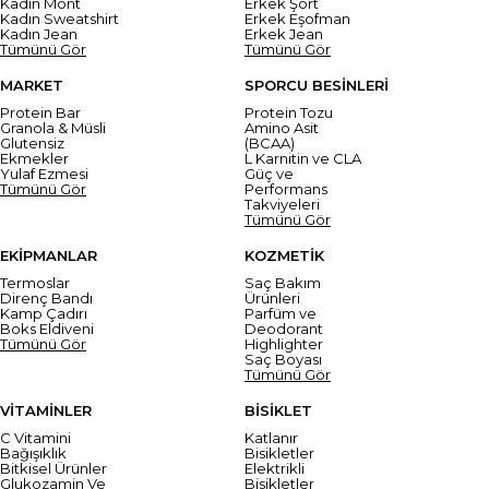
Kadın Mont
Erkek Şort
Kadın Sweatshirt
Erkek Eşofman
Kadın Jean
Erkek Jean
Tümünü Gör
Tümünü Gör
MARKET
SPORCU BESİNLERİ
Protein Bar
Protein Tozu
Granola & Müsli
Amino Asit
Glutensiz
(BCAA)
Ekmekler
L Karnitin ve CLA
Yulaf Ezmesi
Güç ve
Tümünü Gör
Performans
Takviyeleri
Tümünü Gör
EKİPMANLAR
KOZMETİK
Termoslar
Saç Bakım
Direnç Bandı
Ürünleri
Kamp Çadırı
Parfüm ve
Boks Eldiveni
Deodorant
Tümünü Gör
Highlighter
Saç Boyası
Tümünü Gör
VİTAMİNLER
BİSİKLET
C Vitamini
Katlanır
Bağışıklık
Bisikletler
Bitkisel Ürünler
Elektrikli
Glukozamin Ve
Bisikletler