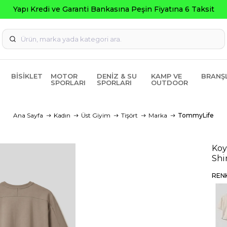
ti Bankasına Peşin Fiyatına 6 Taksit
BISIKLET
MOTOR
DENIZ & SU
KAMP VE
BRANŞ
SPORLARI
SPORLARI
OUTDOOR
Ana Sayfa
Kadın
Üst Giyim
Tişört
Marka
TommyLife
Koy
Shi
REN