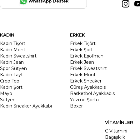
WhatsApp Destek
KADIN
ERKEK
Kadın Tişört
Erkek Tişört
Kadın Mont
Erkek Şort
Kadın Sweatshirt
Erkek Eşofman
Kadın Jean
Erkek Jean
Spor Sütyen
Erkek Sweatshirt
Kadın Tayt
Erkek Mont
Crop Top
Erkek Sneaker
Kadin Şort
Güreş Ayakkabısı
Mayo
Basketbol Ayakkabısı
Sütyen
Yüzme Şortu
Kadın Sneaker Ayakkabı
Boxer
VİTAMİNLER
C Vitamini
Bağışıklık