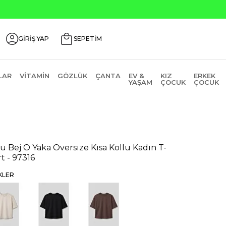
GİRİŞ YAP
SEPETİM
LAR
VITAMIN
GÖZLÜK
ÇANTA
EV &
KIZ
ERKEK
YAŞAM
ÇOCUK
ÇOCUK
u Bej O Yaka Oversize Kısa Kollu Kadın T-
rt - 97316
KLER