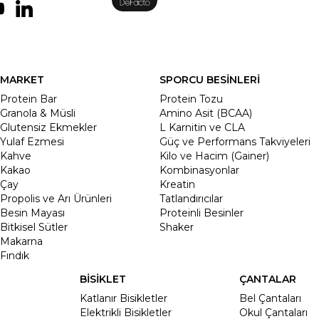
MARKET
SPORCU BESİNLERİ
Protein Bar
Protein Tozu
Granola & Müsli
Amino Asit (BCAA)
Glutensiz Ekmekler
L Karnitin ve CLA
Yulaf Ezmesi
Güç ve Performans Takviyeleri
Kahve
Kilo ve Hacim (Gainer)
Kakao
Kombinasyonlar
Çay
Kreatin
Propolis ve Arı Ürünleri
Tatlandırıcılar
Besin Mayası
Proteinli Besinler
Bitkisel Sütler
Shaker
Makarna
Fındık
BİSİKLET
ÇANTALAR
Katlanır Bisikletler
Bel Çantaları
Elektrikli Bisikletler
Okul Çantaları