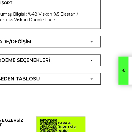
IŞÖRT
umaş Bilgisi : %48 Viskon %5 Elastan /
orteks Viskon Double Face
İADE/DEĞİŞİM
ÖDEME SEÇENEKLERİ
BEDEN TABLOSU
& EGZERSİZ
TARA &
T
ÜCRETSİZ
İNDİR!