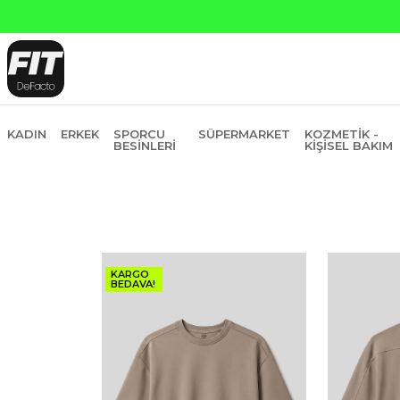
Yapı Kredi ve Garan
KADIN
ERKEK
SPORCU
SÜPERMARKET
KOZMETIK -
BESINLERI
KIŞISEL BAKIM
KARGO
BEDAVA!