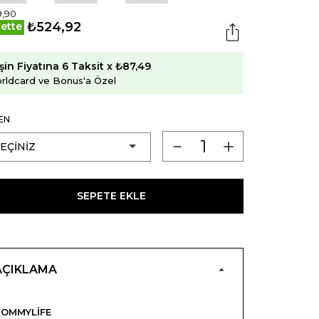
9,90
₺524,92
ette
şin Fiyatına 6 Taksit x ₺87,49
rldcard ve Bonus'a Özel
EN
SEPETE EKLE
AÇIKLAMA
OMMYLIFE