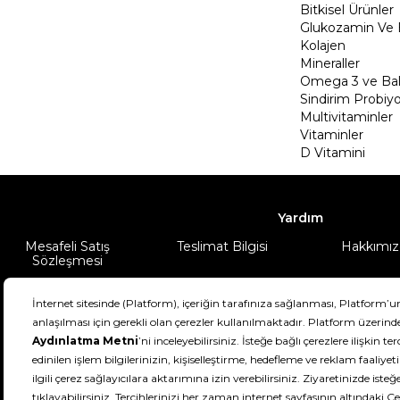
Bitkisel Ürünler
Glukozamin Ve 
Kolajen
Mineraller
Omega 3 ve Balı
Sindirim Probiyo
Multivitaminler
Vitaminler
D Vitamini
Yardım
Mesafeli Satış
Teslimat Bilgisi
Hakkımız
Sözleşmesi
Şartlar & Koşullar
Ürünüm