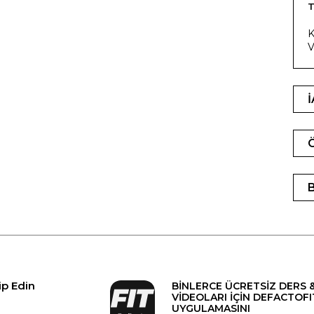
T
K
V
ip Edin
BİNLERCE ÜCRETSİZ DERS 
VİDEOLARI İÇİN DEFACTOFI
UYGULAMASINI