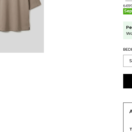
₺69
Sep
Pe
Wo
BED
T