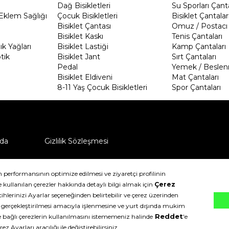
Dağ Bisikletleri
Su Sporları Çanta
Eklem Sağlığı
Çocuk Bisikletleri
Bisiklet Çantalar
Bisiklet Çantası
Omuz / Postacı 
Bisiklet Kaskı
Tenis Çantaları
k Yağları
Bisiklet Lastiği
Kamp Çantaları
tik
Bisiklet Jant
Sırt Çantaları
Pedal
Yemek / Beslen
Bisiklet Eldiveni
Mat Çantaları
8-11 Yaş Çocuk Bisikletleri
Spor Çantaları
da
Gizlilik Sözleşmesi
ü nasıl iade edebilirim?