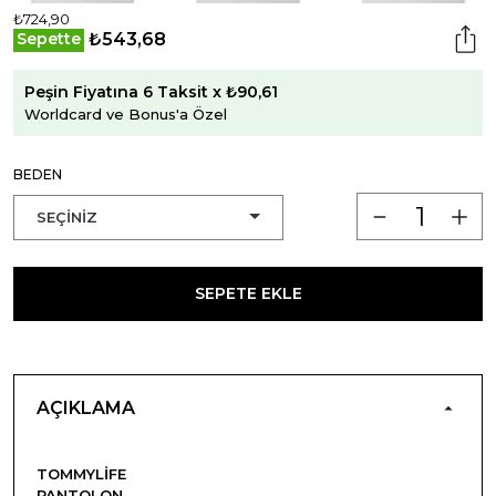
₺724,90
₺543,68
Sepette
Peşin Fiyatına 6 Taksit x ₺90,61
Worldcard ve Bonus'a Özel
BEDEN
SEPETE EKLE
AÇIKLAMA
TOMMYLIFE
PANTOLON