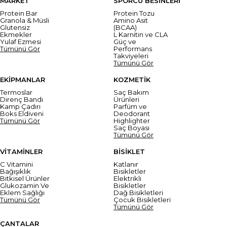
MARKET
SPORCU BESİNLERİ
Protein Bar
Protein Tozu
Granola & Müsli
Amino Asit
Glutensiz
(BCAA)
Ekmekler
L Karnitin ve CLA
Yulaf Ezmesi
Güç ve
Tümünü Gör
Performans
Takviyeleri
Tümünü Gör
EKİPMANLAR
KOZMETİK
Termoslar
Saç Bakım
Direnç Bandı
Ürünleri
Kamp Çadırı
Parfüm ve
Boks Eldiveni
Deodorant
Tümünü Gör
Highlighter
Saç Boyası
Tümünü Gör
VİTAMİNLER
BİSİKLET
C Vitamini
Katlanır
Bağışıklık
Bisikletler
Bitkisel Ürünler
Elektrikli
Glukozamin Ve
Bisikletler
Eklem Sağlığı
Dağ Bisikletleri
Tümünü Gör
Çocuk Bisikletleri
Tümünü Gör
ÇANTALAR