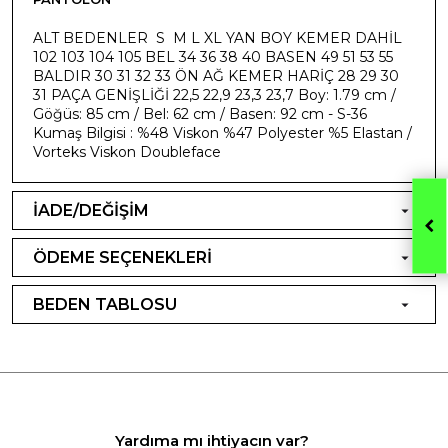
ALT BEDENLER S M L XL YAN BOY KEMER DAHİL
102 103 104 105 BEL 34 36 38 40 BASEN 49 51 53 55
BALDIR 30 31 32 33 ÖN AĞ KEMER HARİÇ 28 29 30
31 PAÇA GENİŞLİĞİ 22,5 22,9 23,3 23,7 Boy: 1.79 cm /
Göğüs: 85 cm / Bel: 62 cm / Basen: 92 cm - S-36
Kumaş Bilgisi : %48 Viskon %47 Polyester %5 Elastan /
Vorteks Viskon Doubleface
İADE/DEĞİŞİM
ÖDEME SEÇENEKLERİ
BEDEN TABLOSU
Yardıma mı ihtiyacın var?