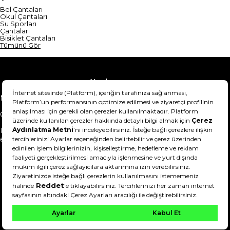
Bel Çantaları
Okul Çantaları
Su Sporları
Çantaları
Bisiklet Çantaları
Tümünü Gör
Yardım
Mesafeli Satış Sözleşmesi
Teslimat Bilgisi
Gizlilik Sözleşmesi
Şartlar & Koşullar
Ürünümü nasıl iade
Hakkımızda
edebilirim?
DeFactoFIT ©️ 2022-2026. Tüm hakları saklıdır.
21