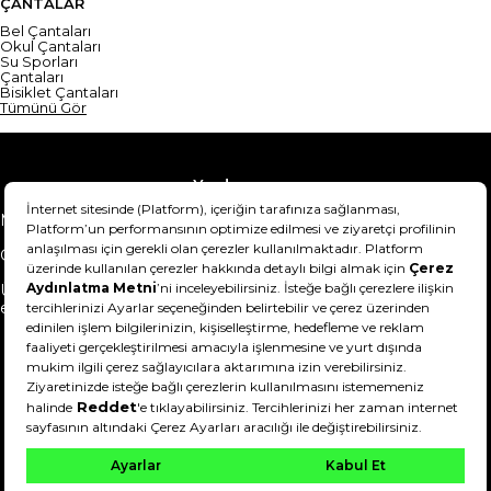
ÇANTALAR
Bel Çantaları
Okul Çantaları
Su Sporları
Çantaları
Bisiklet Çantaları
Tümünü Gör
Yardım
Mesafeli Satış Sözleşmesi
Teslimat Bilgisi
Gizlilik Sözleşmesi
Şartlar & Koşullar
Ürünümü nasıl iade
Hakkımızda
edebilirim?
DeFactoFIT ©️ 2022-2026. Tüm hakları saklıdır.
21