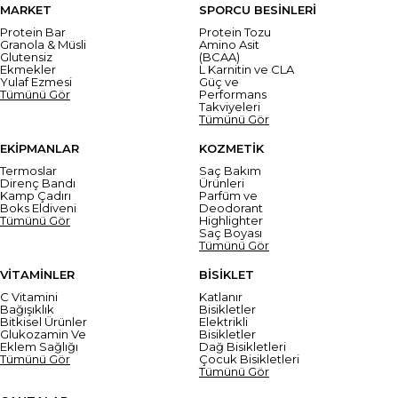
MARKET
SPORCU BESİNLERİ
Protein Bar
Protein Tozu
Granola & Müsli
Amino Asit
Glutensiz
(BCAA)
Ekmekler
L Karnitin ve CLA
Yulaf Ezmesi
Güç ve
Tümünü Gör
Performans
Takviyeleri
Tümünü Gör
EKİPMANLAR
KOZMETİK
Termoslar
Saç Bakım
Direnç Bandı
Ürünleri
Kamp Çadırı
Parfüm ve
Boks Eldiveni
Deodorant
Tümünü Gör
Highlighter
Saç Boyası
Tümünü Gör
VİTAMİNLER
BİSİKLET
C Vitamini
Katlanır
Bağışıklık
Bisikletler
Bitkisel Ürünler
Elektrikli
Glukozamin Ve
Bisikletler
Eklem Sağlığı
Dağ Bisikletleri
Tümünü Gör
Çocuk Bisikletleri
Tümünü Gör