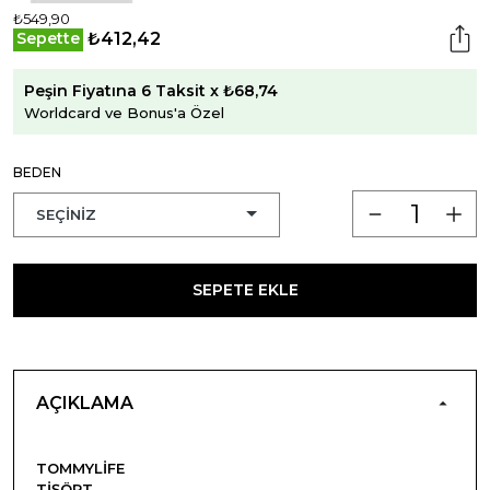
₺549,90
₺412,42
Sepette
Peşin Fiyatına 6 Taksit x ₺68,74
Worldcard ve Bonus'a Özel
BEDEN
SEPETE EKLE
AÇIKLAMA
TOMMYLIFE
TIŞÖRT