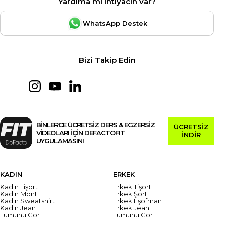
Yardıma mı ihtiyacın var?
WhatsApp Destek
Bizi Takip Edin
BİNLERCE ÜCRETSİZ DERS & EGZERSİZ
ÜCRETSİZ
VİDEOLARI İÇİN DEFACTOFIT
İNDİR
UYGULAMASINI
KADIN
ERKEK
Kadın Tişört
Erkek Tişört
Kadın Mont
Erkek Şort
Kadın Sweatshirt
Erkek Eşofman
Kadın Jean
Erkek Jean
Tümünü Gör
Tümünü Gör