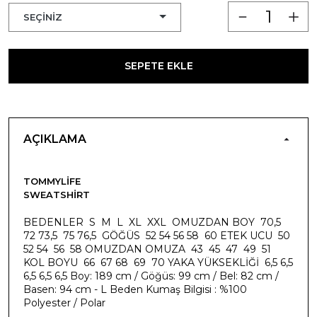
SEPETE EKLE
AÇIKLAMA
TOMMYLIFE
SWEATSHIRT
BEDENLER S M L XL XXL OMUZDAN BOY 70,5
72 73,5 75 76,5 GÖĞÜS 52 54 56 58 60 ETEK UCU 50
52 54 56 58 OMUZDAN OMUZA 43 45 47 49 51
KOL BOYU 66 67 68 69 70 YAKA YÜKSEKLİĞİ 6,5 6,5
6,5 6,5 6,5 Boy: 189 cm / Göğüs: 99 cm / Bel: 82 cm /
Basen: 94 cm - L Beden Kumaş Bilgisi : %100
Polyester / Polar