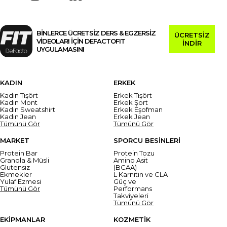
BİNLERCE ÜCRETSİZ DERS & EGZERSİZ
ÜCRETSİZ
VİDEOLARI İÇİN DEFACTOFIT
İNDİR
UYGULAMASINI
KADIN
ERKEK
Kadın Tişört
Erkek Tişört
Kadın Mont
Erkek Şort
Kadın Sweatshirt
Erkek Eşofman
Kadın Jean
Erkek Jean
Tümünü Gör
Tümünü Gör
MARKET
SPORCU BESİNLERİ
Protein Bar
Protein Tozu
Granola & Müsli
Amino Asit
Glutensiz
(BCAA)
Ekmekler
L Karnitin ve CLA
Yulaf Ezmesi
Güç ve
Tümünü Gör
Performans
Takviyeleri
Tümünü Gör
EKİPMANLAR
KOZMETİK