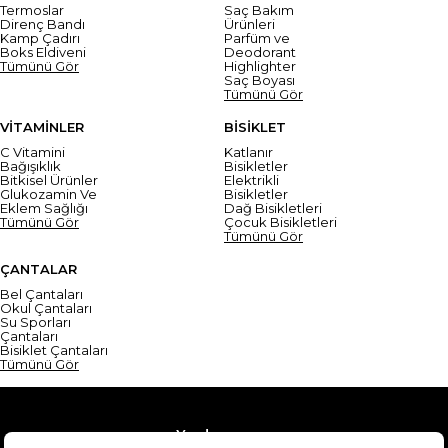
Termoslar
Saç Bakım
Direnç Bandı
Ürünleri
Kamp Çadırı
Parfüm ve
Boks Eldiveni
Deodorant
Tümünü Gör
Highlighter
Saç Boyası
Tümünü Gör
VİTAMİNLER
BİSİKLET
C Vitamini
Katlanır
Bağışıklık
Bisikletler
Bitkisel Ürünler
Elektrikli
Glukozamin Ve
Bisikletler
Eklem Sağlığı
Dağ Bisikletleri
Tümünü Gör
Çocuk Bisikletleri
Tümünü Gör
ÇANTALAR
Bel Çantaları
Okul Çantaları
Su Sporları
Çantaları
Bisiklet Çantaları
Tümünü Gör
Yardım