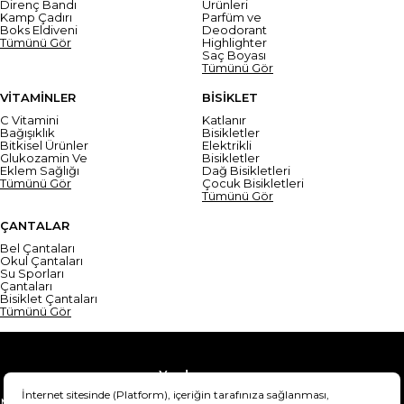
Direnç Bandı
Ürünleri
Kamp Çadırı
Parfüm ve
Boks Eldiveni
Deodorant
Tümünü Gör
Highlighter
Saç Boyası
Tümünü Gör
VİTAMİNLER
BİSİKLET
C Vitamini
Katlanır
Bağışıklık
Bisikletler
Bitkisel Ürünler
Elektrikli
Glukozamin Ve
Bisikletler
Eklem Sağlığı
Dağ Bisikletleri
Tümünü Gör
Çocuk Bisikletleri
Tümünü Gör
ÇANTALAR
Bel Çantaları
Okul Çantaları
Su Sporları
Çantaları
Bisiklet Çantaları
Tümünü Gör
Yardım
Mesafeli Satış Sözleşmesi
Teslimat Bilgisi