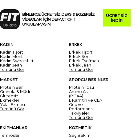
BİNLERCE ÜCRETSİZ DERS & EGZERSİZ
ÜCRETSİZ
VİDEOLARI İÇİN DEFACTOFIT
İNDİR
UYGULAMASINI
KADIN
ERKEK
Kadın Tişört
Erkek Tişört
Kadın Mont
Erkek Şort
Kadın Sweatshirt
Erkek Eşofman
Kadın Jean
Erkek Jean
Tümünü Gör
Tümünü Gör
MARKET
SPORCU BESİNLERİ
Protein Bar
Protein Tozu
Granola & Müsli
Amino Asit
Glutensiz
(BCAA)
Ekmekler
L Karnitin ve CLA
Yulaf Ezmesi
Güç ve
Tümünü Gör
Performans
Takviyeleri
Tümünü Gör
EKİPMANLAR
KOZMETİK
Termoslar
Saç Bakım