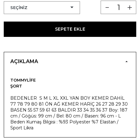
SEPETE EKLE
AÇIKLAMA
TOMMYLIFE
ŞORT
BEDENLER S M L XL XXL YAN BOY KEMER DAHİL
77 78 79 80 81 ÖN AĞ KEMER HARİÇ 26 27 28 29 30
BASEN 55 57 59 61 63 BALDIR 33 34 35 36 37 Boy: 187
cm / Göğüs: 99 cm / Bel: 80 cm / Basen: 96 cm - L
Beden Kumaş Bilgisi : %93 Polyester %7 Elastan /
Sport Likra