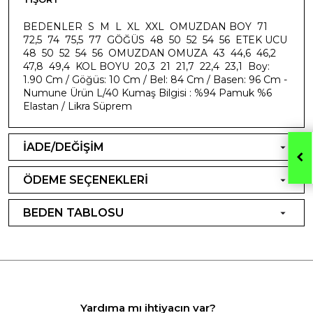
BEDENLER S M L XL XXL OMUZDAN BOY 71
72,5 74 75,5 77 GÖĞÜS 48 50 52 54 56 ETEK UCU
48 50 52 54 56 OMUZDAN OMUZA 43 44,6 46,2
47,8 49,4 KOL BOYU 20,3 21 21,7 22,4 23,1 Boy:
1.90 Cm / Göğüs: 10 Cm / Bel: 84 Cm / Basen: 96 Cm -
Numune Ürün L/40 Kumaş Bilgisi : %94 Pamuk %6
Elastan / Likra Süprem
İADE/DEĞİŞİM
ÖDEME SEÇENEKLERİ
BEDEN TABLOSU
Yardıma mı ihtiyacın var?