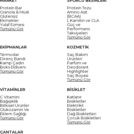
MARKET
SPORCU BESİNLERİ
Protein Bar
Protein Tozu
Granola & Müsli
Amino Asit
Glutensiz
(BCAA)
Ekmekler
L Karnitin ve CLA
Yulaf Ezmesi
Güç ve
Tümünü Gör
Performans
Takviyeleri
Tümünü Gör
EKİPMANLAR
KOZMETİK
Termoslar
Saç Bakım
Direnç Bandı
Ürünleri
Kamp Çadırı
Parfüm ve
Boks Eldiveni
Deodorant
Tümünü Gör
Highlighter
Saç Boyası
Tümünü Gör
VİTAMİNLER
BİSİKLET
C Vitamini
Katlanır
Bağışıklık
Bisikletler
Bitkisel Ürünler
Elektrikli
Glukozamin Ve
Bisikletler
Eklem Sağlığı
Dağ Bisikletleri
Tümünü Gör
Çocuk Bisikletleri
Tümünü Gör
ÇANTALAR