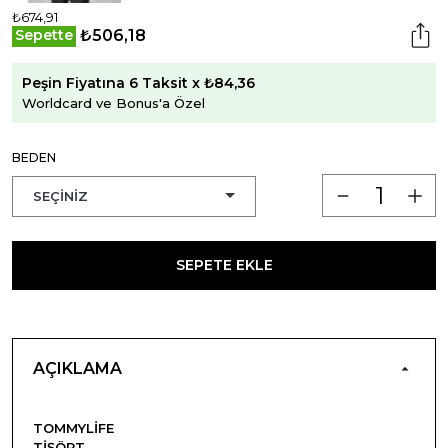
₺674,91
₺506,18
Sepette
Peşin Fiyatına 6 Taksit x ₺84,36
Worldcard ve Bonus'a Özel
BEDEN
SEPETE EKLE
AÇIKLAMA
TOMMYLIFE
TIŞÖRT