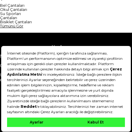
Bel Çantaları
Okul Çantaları
Su Sporları
Çantaları
Bisiklet Çantaları
Tümünü Gör
Yardım
Mesafeli Satış Sözleşmesi
Teslimat Bilgisi
Gizlilik Sözleşmesi
Şartlar & Koşullar
Ürünümü nasıl iade
Hakkımızda
edebilirim?
DeFactoFIT ©️ 2022-2026. Tüm hakları saklıdır.
21