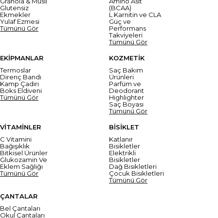
Granola & Müsli
Amino Asit
Glutensiz
(BCAA)
Ekmekler
L Karnitin ve CLA
Yulaf Ezmesi
Güç ve
Tümünü Gör
Performans
Takviyeleri
Tümünü Gör
EKİPMANLAR
KOZMETİK
Termoslar
Saç Bakım
Direnç Bandı
Ürünleri
Kamp Çadırı
Parfüm ve
Boks Eldiveni
Deodorant
Tümünü Gör
Highlighter
Saç Boyası
Tümünü Gör
VİTAMİNLER
BİSİKLET
C Vitamini
Katlanır
Bağışıklık
Bisikletler
Bitkisel Ürünler
Elektrikli
Glukozamin Ve
Bisikletler
Eklem Sağlığı
Dağ Bisikletleri
Tümünü Gör
Çocuk Bisikletleri
Tümünü Gör
ÇANTALAR
Bel Çantaları
Okul Çantaları