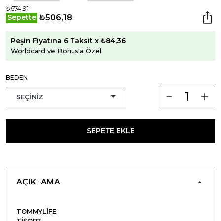
₺674,91
₺506,18
Sepette
Peşin Fiyatına 6 Taksit x ₺84,36
Worldcard ve Bonus'a Özel
BEDEN
SEPETE EKLE
AÇIKLAMA
TOMMYLIFE
TIŞÖRT