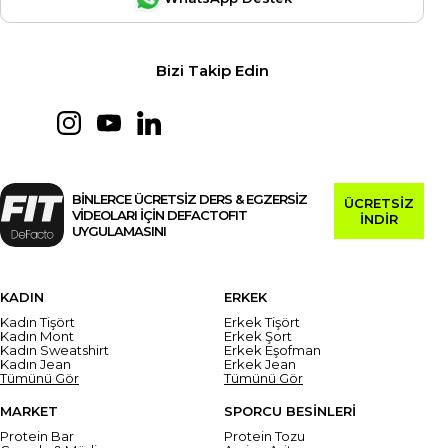
Bizi Takip Edin
BİNLERCE ÜCRETSİZ DERS & EGZERSİZ
ÜCRETSİZ
VİDEOLARI İÇİN DEFACTOFIT
İNDİR
UYGULAMASINI
KADIN
ERKEK
Kadın Tişört
Erkek Tişört
Kadın Mont
Erkek Şort
Kadın Sweatshirt
Erkek Eşofman
Kadın Jean
Erkek Jean
Tümünü Gör
Tümünü Gör
MARKET
SPORCU BESİNLERİ
Protein Bar
Protein Tozu