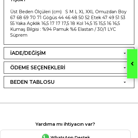
Üst Beden Ölçüleri (cm) S M L XL XXL Omuzdan Boy
67 68 69 70 71 Göğüs 44 46 48 50 52 Etek 47 49 51 53
55 Yaka Açıklık 16,5 17 17 17,5 18 Kol 14,5 15 15,5 16 16,5
Kumaş Bilgisi : %94 Pamuk %6 Elastan / 30/1 LYC
Süprem
İADE/DEĞİŞİM
ÖDEME SEÇENEKLERİ
BEDEN TABLOSU
Yardıma mı ihtiyacın var?
WhatsApp Destek