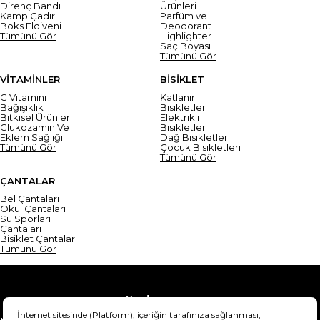
Direnç Bandı
Ürünleri
Kamp Çadırı
Parfüm ve
Boks Eldiveni
Deodorant
Tümünü Gör
Highlighter
Saç Boyası
Tümünü Gör
VİTAMİNLER
BİSİKLET
C Vitamini
Katlanır
Bağışıklık
Bisikletler
Bitkisel Ürünler
Elektrikli
Glukozamin Ve
Bisikletler
Eklem Sağlığı
Dağ Bisikletleri
Tümünü Gör
Çocuk Bisikletleri
Tümünü Gör
ÇANTALAR
Bel Çantaları
Okul Çantaları
Su Sporları
Çantaları
Bisiklet Çantaları
Tümünü Gör
Yardım