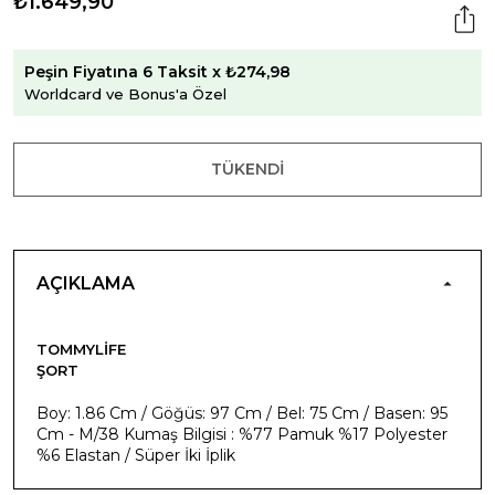
₺1.649,90
Peşin Fiyatına 6 Taksit x ₺274,98
Worldcard ve Bonus'a Özel
TÜKENDI
AÇIKLAMA
TOMMYLIFE
ŞORT
Boy: 1.86 Cm / Göğüs: 97 Cm / Bel: 75 Cm / Basen: 95
Cm - M/38 Kumaş Bilgisi : %77 Pamuk %17 Polyester
%6 Elastan / Süper İki İplik