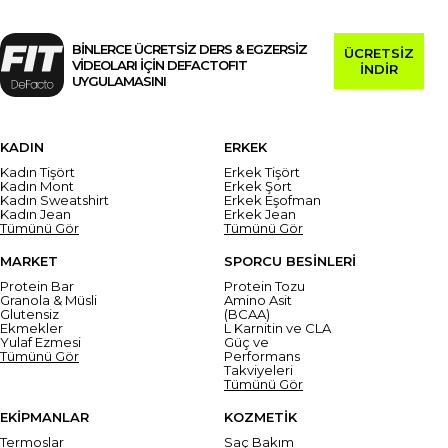
BİNLERCE ÜCRETSİZ DERS & EGZERSİZ
ÜCRETSİZ
VİDEOLARI İÇİN DEFACTOFIT
İNDİR
UYGULAMASINI
KADIN
ERKEK
Kadın Tişört
Erkek Tişört
Kadın Mont
Erkek Şort
Kadın Sweatshirt
Erkek Eşofman
Kadın Jean
Erkek Jean
Tümünü Gör
Tümünü Gör
MARKET
SPORCU BESİNLERİ
Protein Bar
Protein Tozu
Granola & Müsli
Amino Asit
Glutensiz
(BCAA)
Ekmekler
L Karnitin ve CLA
Yulaf Ezmesi
Güç ve
Tümünü Gör
Performans
Takviyeleri
Tümünü Gör
EKİPMANLAR
KOZMETİK
Termoslar
Saç Bakım