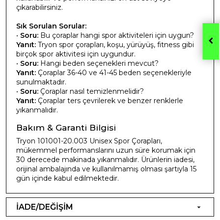
çıkarabilirsiniz.
Sık Sorulan Sorular:
•
Soru:
Bu çoraplar hangi spor aktiviteleri için uygun?
Yanıt:
Tryon spor çorapları, koşu, yürüyüş, fitness gibi
birçok spor aktivitesi için uygundur.
•
Soru:
Hangi beden seçenekleri mevcut?
Yanıt:
Çoraplar 36-40 ve 41-45 beden seçenekleriyle
sunulmaktadır.
•
Soru:
Çoraplar nasıl temizlenmelidir?
Yanıt:
Çoraplar ters çevrilerek ve benzer renklerle
yıkanmalıdır.
Bakım & Garanti Bilgisi
Tryon 101001-20.003 Unisex Spor Çorapları,
mükemmel performanslarını uzun süre korumak için
30 derecede makinada yıkanmalıdır. Ürünlerin iadesi,
orijinal ambalajında ve kullanılmamış olması şartıyla 15
gün içinde kabul edilmektedir.
İADE/DEĞİŞİM