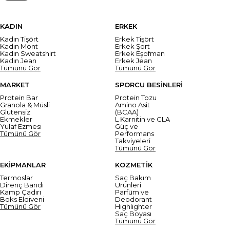
KADIN
ERKEK
Kadın Tişört
Erkek Tişört
Kadın Mont
Erkek Şort
Kadın Sweatshirt
Erkek Eşofman
Kadın Jean
Erkek Jean
Tümünü Gör
Tümünü Gör
MARKET
SPORCU BESİNLERİ
Protein Bar
Protein Tozu
Granola & Müsli
Amino Asit
Glutensiz
(BCAA)
Ekmekler
L Karnitin ve CLA
Yulaf Ezmesi
Güç ve
Tümünü Gör
Performans
Takviyeleri
Tümünü Gör
EKİPMANLAR
KOZMETİK
Termoslar
Saç Bakım
Direnç Bandı
Ürünleri
Kamp Çadırı
Parfüm ve
Boks Eldiveni
Deodorant
Tümünü Gör
Highlighter
Saç Boyası
Tümünü Gör