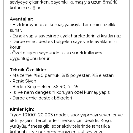
seviyeye çıkarırken, dayanıklı kumaşıyla uzun ömürlü
kullanım sağlar.
Avantajlar:
• Hızlı kuruyan özel kumaş yapısıyla ter emici özellik
sunar.
• Esnek yapısı sayesinde ayak hareketlerinizi kısıtlamaz.
• Darbe emici destek bölgeleri sayesinde ayaklarınızı
korur.
• Özel dikişleri sayesinde uzun süreli kullanıma
uygunluğunu korur.
Teknik Özellikler:
• Malzeme: %80 pamuk, %15 polyester, %5 elastan
• Renk: Siyah
• Beden Seçenekleri: 36-40, 41-45
• Isı ve nem dengesini koruyan özel kumaş yapısı
• Darbe emici destek bölgeleri
Kimler İçin:
Tryon 101001-20.003 modeli, spor yapmayı sevenler ve
aktif yaşamı tercih eden herkes için idealdir. Koşu,
yürüyüş, fitness gibi spor aktivitelerinde rahatlıkla
kullanabilir ve performansınızı en üst seviyeye