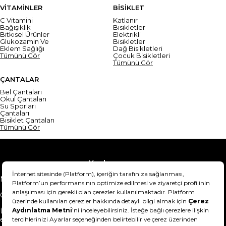
VİTAMİNLER
BİSİKLET
C Vitamini
Katlanır
Bağışıklık
Bisikletler
Bitkisel Ürünler
Elektrikli
Glukozamin Ve
Bisikletler
Eklem Sağlığı
Dağ Bisikletleri
Tümünü Gör
Çocuk Bisikletleri
Tümünü Gör
ÇANTALAR
Bel Çantaları
Okul Çantaları
Su Sporları
Çantaları
Bisiklet Çantaları
Tümünü Gör
Yardım
Mesafeli Satış Sözleşmesi
Teslimat Bilgisi
Gizlilik Sözleşmesi
Şartlar & Koşullar
Ürünümü nasıl iade
Hakkımızda
edebilirim?