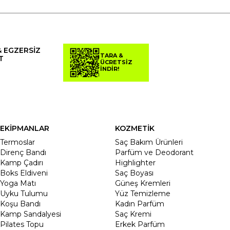
& EGZERSİZ
TARA &
T
ÜCRETSİZ
İNDİR!
EKİPMANLAR
KOZMETİK
Termoslar
Saç Bakım Ürünleri
Direnç Bandı
Parfüm ve Deodorant
Kamp Çadırı
Highlighter
Boks Eldiveni
Saç Boyası
Yoga Matı
Güneş Kremleri
Uyku Tulumu
Yüz Temizleme
Koşu Bandı
Kadın Parfüm
Kamp Sandalyesi
Saç Kremi
Pilates Topu
Erkek Parfüm