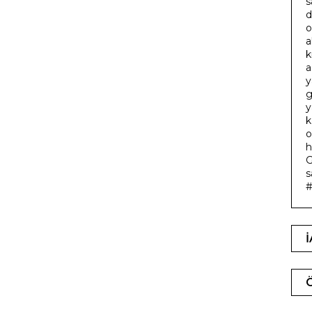
s
d
o
a
k
a
y
g
y
k
o
h
G
s
#