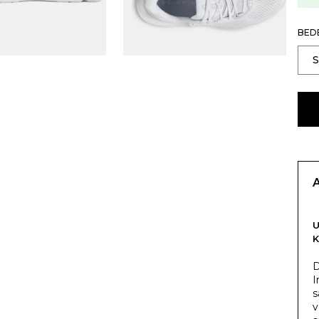
BED
K
D
I
s
v