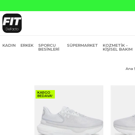
Yapı Kredi ve Garanti Bankasına Peşin
KADIN
ERKEK
SPORCU
SÜPERMARKET
KOZMETIK -
BESINLERI
KIŞISEL BAKIM
Ana 
KARGO
BEDAVA!