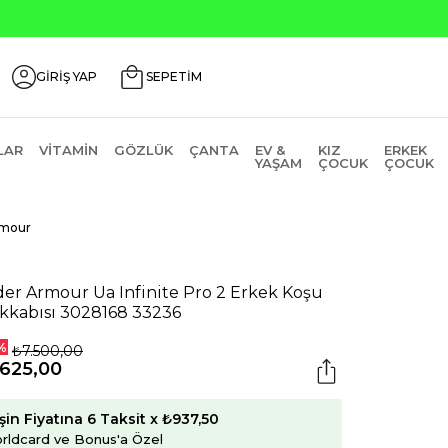
GİRİŞ YAP
SEPETİM
LAR
VITAMIN
GÖZLÜK
ÇANTA
EV &
KIZ
ERKEK
YAŞAM
ÇOCUK
ÇOCUK
rmour
er Armour Ua Infinite Pro 2 Erkek Koşu
kkabısı 3028168 33236
%
₺7.500,00
.625,00
şin Fiyatına 6 Taksit x ₺937,50
rldcard ve Bonus'a Özel