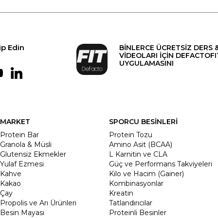
ip Edin
BİNLERCE ÜCRETSİZ DERS 
VİDEOLARI İÇİN DEFACTOFI
UYGULAMASINI
MARKET
SPORCU BESİNLERİ
Protein Bar
Protein Tozu
Granola & Müsli
Amino Asit (BCAA)
Glutensiz Ekmekler
L Karnitin ve CLA
Yulaf Ezmesi
Güç ve Performans Takviyeleri
Kahve
Kilo ve Hacim (Gainer)
Kakao
Kombinasyonlar
Çay
Kreatin
Propolis ve Arı Ürünleri
Tatlandırıcılar
Besin Mayası
Proteinli Besinler