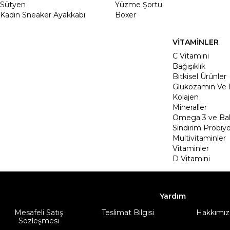
Sütyen
Yüzme Şortu
Kadın Sneaker Ayakkabı
Boxer
VİTAMİNLER
C Vitamini
Bağışıklık
Bitkisel Ürünler
Glukozamin Ve 
Kolajen
Mineraller
Omega 3 ve Balı
Sindirim Probiyo
Multivitaminler
Vitaminler
D Vitamini
Yardım
Mesafeli Satış
Teslimat Bilgisi
Hakkımız
Sözleşmesi