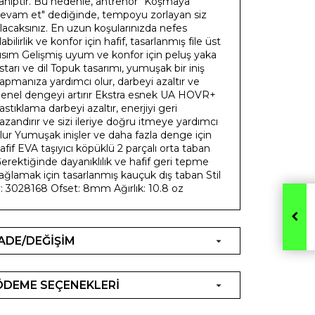
ahiptir. Bu nedenle, antrenör "Koşmaya
evam et" dediğinde, tempoyu zorlayan siz
lacaksınız. En uzun koşularınızda nefes
labilirlik ve konfor için hafif, tasarlanmış file üst
ısım Gelişmiş uyum ve konfor için peluş yaka
starı ve dil Topuk tasarımı, yumuşak bir iniş
apmanıza yardımcı olur, darbeyi azaltır ve
enel dengeyi artırır Ekstra esnek UA HOVR+
astıklama darbeyi azaltır, enerjiyi geri
azandırır ve sizi ileriye doğru itmeye yardımcı
lur Yumuşak inişler ve daha fazla denge için
afif EVA taşıyıcı köpüklü 2 parçalı orta taban
erektiğinde dayanıklılık ve hafif geri tepme
ağlamak için tasarlanmış kauçuk dış taban Stil
: 3028168 Ofset: 8mm Ağırlık: 10.8 oz
İADE/DEĞİŞİM
ÖDEME SEÇENEKLERİ