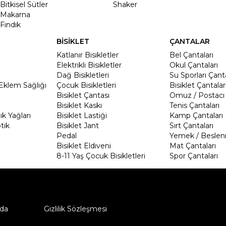
Bitkisel Sütler
Shaker
Makarna
Fındık
BİSİKLET
ÇANTALAR
Katlanır Bisikletler
Bel Çantaları
Elektrikli Bisikletler
Okul Çantaları
Dağ Bisikletleri
Su Sporları Çanta
Eklem Sağlığı
Çocuk Bisikletleri
Bisiklet Çantalar
Bisiklet Çantası
Omuz / Postacı 
Bisiklet Kaskı
Tenis Çantaları
k Yağları
Bisiklet Lastiği
Kamp Çantaları
tik
Bisiklet Jant
Sırt Çantaları
Pedal
Yemek / Beslen
Bisiklet Eldiveni
Mat Çantaları
8-11 Yaş Çocuk Bisikletleri
Spor Çantaları
da
Gizlilik Sözleşmesi