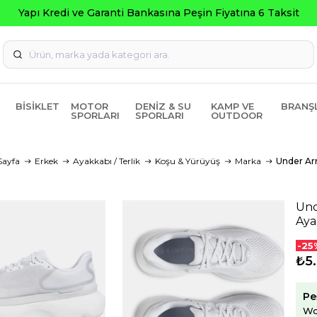
 Fiyatına 6 Taksit
BISIKLET
MOTOR
DENIZ & SU
KAMP VE
BRANŞ
SPORLARI
SPORLARI
OUTDOOR
Sayfa
Erkek
Ayakkabı / Terlik
Koşu & Yürüyüş
Marka
Under A
Und
Aya
-25
₺5
Pe
Wo