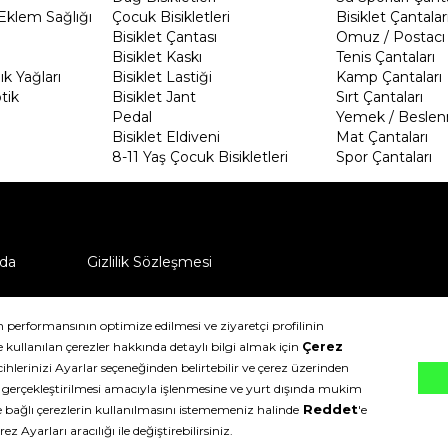
Eklem Sağlığı
Çocuk Bisikletleri
Bisiklet Çantalar
Bisiklet Çantası
Omuz / Postacı 
Bisiklet Kaskı
Tenis Çantaları
k Yağları
Bisiklet Lastiği
Kamp Çantaları
tik
Bisiklet Jant
Sırt Çantaları
Pedal
Yemek / Beslen
Bisiklet Eldiveni
Mat Çantaları
8-11 Yaş Çocuk Bisikletleri
Spor Çantaları
da
Gizlilik Sözleşmesi
ü nasıl iade edebilirim?
klıdır.