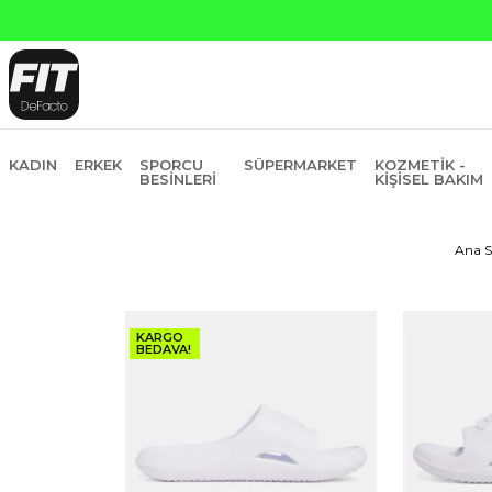
Yapı Kredi ve Garanti Bankasına Peşin Fiyatına 6 Ta
KADIN
ERKEK
SPORCU
SÜPERMARKET
KOZMETIK -
BESINLERI
KIŞISEL BAKIM
Ana S
KARGO
BEDAVA!