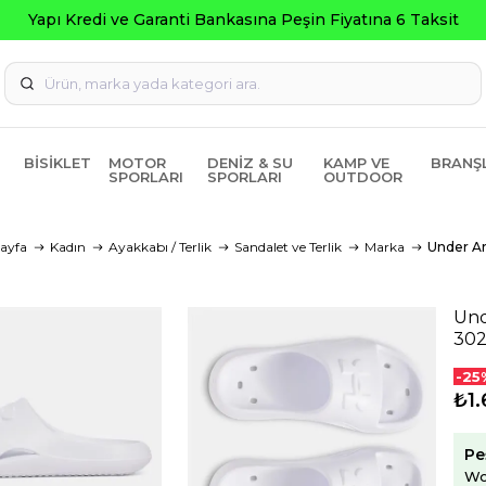
ksit
BISIKLET
MOTOR
DENIZ & SU
KAMP VE
BRANŞ
SPORLARI
SPORLARI
OUTDOOR
ayfa
Kadın
Ayakkabı / Terlik
Sandalet ve Terlik
Marka
Under A
Und
30
-25
₺1.
Pe
Wo