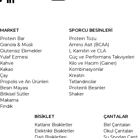
MARKET
SPORCU BESİNLERİ
Protein Bar
Protein Tozu
Granola & Müsli
Amino Asit (BCAA)
Glutensiz Ekmekler
L Karnitin ve CLA
Yulaf Ezmesi
Güç ve Performans Takviyeleri
Kahve
Kilo ve Hacim (Gainer)
Kakao
Kombinasyonlar
Çay
Kreatin
Propolis ve Arı Ürünleri
Tatlandırıcılar
Besin Mayası
Proteinli Besinler
Bitkisel Sütler
Shaker
Makarna
Fındık
BİSİKLET
ÇANTALAR
Katlanır Bisikletler
Bel Çantaları
Elektrikli Bisikletler
Okul Çantaları
Dağ Bisikletleri
Su Sporları Çanta