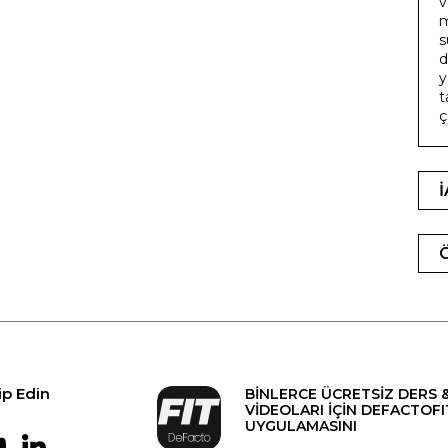
v
m
s
d
y
t
ç
ip Edin
BİNLERCE ÜCRETSİZ DERS 
VİDEOLARI İÇİN DEFACTOFI
UYGULAMASINI