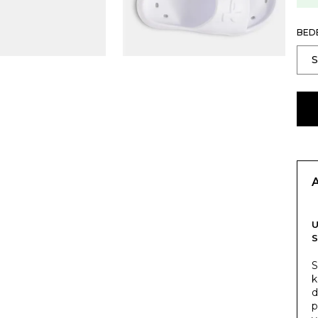
BED
S
S
k
d
p