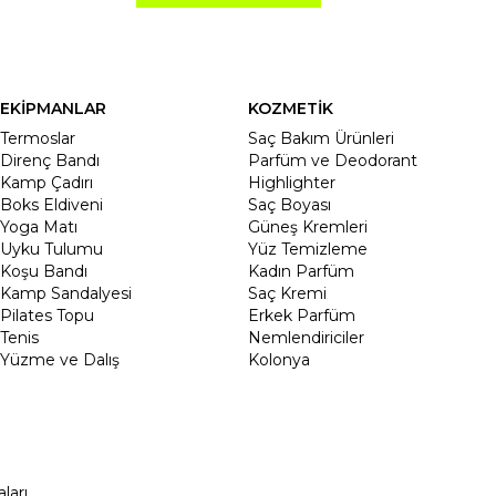
EKİPMANLAR
KOZMETİK
Termoslar
Saç Bakım Ürünleri
Direnç Bandı
Parfüm ve Deodorant
Kamp Çadırı
Highlighter
Boks Eldiveni
Saç Boyası
Yoga Matı
Güneş Kremleri
Uyku Tulumu
Yüz Temizleme
Koşu Bandı
Kadın Parfüm
Kamp Sandalyesi
Saç Kremi
Pilates Topu
Erkek Parfüm
Tenis
Nemlendiriciler
Yüzme ve Dalış
Kolonya
ları