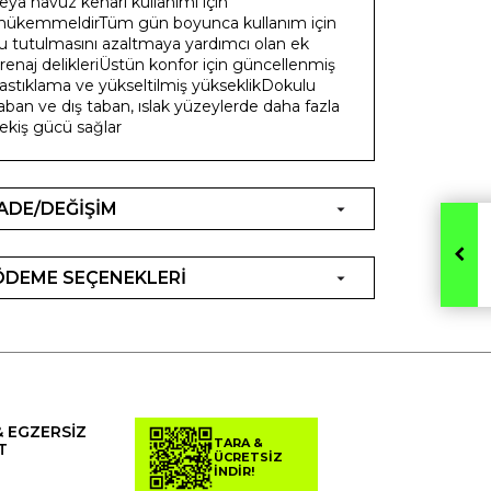
eya havuz kenarı kullanımı için
ükemmeldirTüm gün boyunca kullanım için
u tutulmasını azaltmaya yardımcı olan ek
renaj delikleriÜstün konfor için güncellenmiş
astıklama ve yükseltilmiş yükseklikDokulu
aban ve dış taban, ıslak yüzeylerde daha fazla
ekiş gücü sağlar
İADE/DEĞİŞİM
ÖDEME SEÇENEKLERİ
& EGZERSİZ
TARA &
T
ÜCRETSİZ
İNDİR!