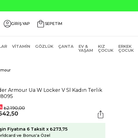
GİRİŞ YAP
SEPETİM
LAR
VITAMIN
GÖZLÜK
ÇANTA
EV &
KIZ
ERKEK
YAŞAM
ÇOCUK
ÇOCUK
rmour
er Armour Ua W Locker V Sl Kadın Terlik
28095
%
₺2.190,00
642,50
şin Fiyatına 6 Taksit x ₺273,75
rldcard ve Bonus'a Özel