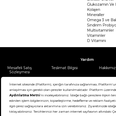
Glukozamin Ve 
Kolajen
Mineraller
Omega 3 ve Balı
Sindirim Probiyo
Multivitaminler
Vitaminler
D Vitamini
Yardım
Mesafeli Satış
Teslimat Bilgisi
Hakkımız
Sözleşmesi
Şartlar & Koşullar
Ürünüm
DeFactoFIT ©️ 2022-2026. Tüm hakları sa