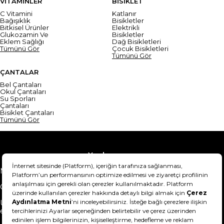
VİTAMİNLER
BİSİKLET
C Vitamini
Katlanır
Bağışıklık
Bisikletler
Bitkisel Ürünler
Elektrikli
Glukozamin Ve
Bisikletler
Eklem Sağlığı
Dağ Bisikletleri
Tümünü Gör
Çocuk Bisikletleri
Tümünü Gör
ÇANTALAR
Bel Çantaları
Okul Çantaları
Su Sporları
Çantaları
Bisiklet Çantaları
Tümünü Gör
Yardım
Mesafeli Satış Sözleşmesi
Teslimat Bilgisi
Gizlilik Sözleşmesi
Şartlar & Koşullar
Ürünümü nasıl iade
Hakkımızda
edebilirim?