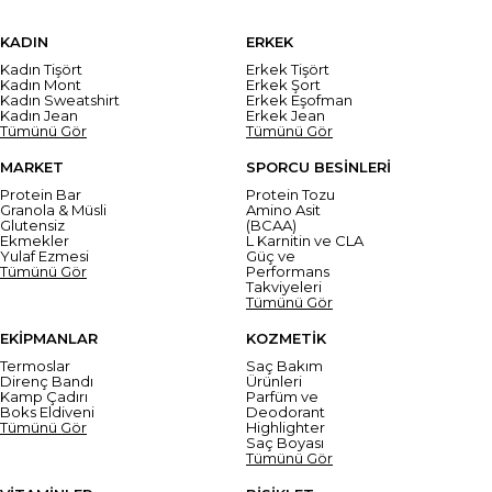
KADIN
ERKEK
Kadın Tişört
Erkek Tişört
Kadın Mont
Erkek Şort
Kadın Sweatshirt
Erkek Eşofman
Kadın Jean
Erkek Jean
Tümünü Gör
Tümünü Gör
MARKET
SPORCU BESİNLERİ
Protein Bar
Protein Tozu
Granola & Müsli
Amino Asit
Glutensiz
(BCAA)
Ekmekler
L Karnitin ve CLA
Yulaf Ezmesi
Güç ve
Tümünü Gör
Performans
Takviyeleri
Tümünü Gör
EKİPMANLAR
KOZMETİK
Termoslar
Saç Bakım
Direnç Bandı
Ürünleri
Kamp Çadırı
Parfüm ve
Boks Eldiveni
Deodorant
Tümünü Gör
Highlighter
Saç Boyası
Tümünü Gör