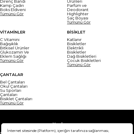
Direnç Bandı
Ürünleri
Kamp Çadırı
Parfüm ve
Boks Eldiveni
Deodorant
Tümünü Gör
Highlighter
Saç Boyası
Tümünü Gör
VİTAMİNLER
BİSİKLET
C Vitamini
Katlanır
Bağışıklık
Bisikletler
Bitkisel Ürünler
Elektrikli
Glukozamin Ve
Bisikletler
Eklem Sağlığı
Dağ Bisikletleri
Tümünü Gör
Çocuk Bisikletleri
Tümünü Gör
ÇANTALAR
Bel Çantaları
Okul Çantaları
Su Sporları
Çantaları
Bisiklet Çantaları
Tümünü Gör
Yardım
Mesafeli Satış Sözleşmesi
Teslimat Bilgisi