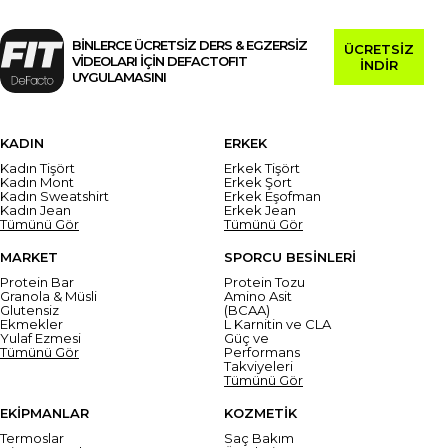
BİNLERCE ÜCRETSİZ DERS & EGZERSİZ
ÜCRETSİZ
VİDEOLARI İÇİN DEFACTOFIT
İNDİR
UYGULAMASINI
KADIN
ERKEK
Kadın Tişört
Erkek Tişört
Kadın Mont
Erkek Şort
Kadın Sweatshirt
Erkek Eşofman
Kadın Jean
Erkek Jean
Tümünü Gör
Tümünü Gör
MARKET
SPORCU BESİNLERİ
Protein Bar
Protein Tozu
Granola & Müsli
Amino Asit
Glutensiz
(BCAA)
Ekmekler
L Karnitin ve CLA
Yulaf Ezmesi
Güç ve
Tümünü Gör
Performans
Takviyeleri
Tümünü Gör
EKİPMANLAR
KOZMETİK
Termoslar
Saç Bakım