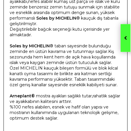
ayakkabı,nefes alabilir kumaş üst parça ve ıslak ve kuru
zeminde benzersiz zemin tutuşu sunmak için stabilite
ve esneklik arasında optimum denge sunan, yüksek
performanslı
Soles by MICHELIN
® kauçuk dış tabanla
geliştirilmiştir.
Değiştirilebilir bağcık seçeneği kutu içerisinde yer
almaktadır.
Soles by MICHELIN
® taban sayesinde bulunduğu
zeminde en üstün kavrama ve tutunmayı sağlar.Kış
sezonunda hem kent hem de açık hava koşullarında
ıslak veya kaygan zeminde üstün tutuculuk sağlar.
Özel MICHELIN kauçuk bileşen formülü ve blok kılcal
kanatlı oyma tasarımı ile birlikte ara katman sertliği
kavrama performansı yüksektir. Taban tasarımındaki
özel geniş kanallar sayesinde esneklik kabiliyeti sunar.
Arneplant®
mostra ayakları sağlıklı tutar,rahatlık sağlar
ve ayakkabının kalitesini arttırır.
%100 nefes alabilen, esnek ve hafif olan yapısı ve
mostranın kullanımında uygulanan teknolojik gelişme,
optimum destek sağlar.