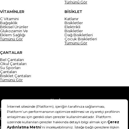
Tümünü Gör
VİTAMİNLER
BİSİKLET
C Vitamini
Katlanır
Bağışıklık
Bisikletler
Bitkisel Ürünler
Elektrikli
Glukozamin Ve
Bisikletler
Eklem Sağlığı
Dağ Bisikletleri
Tümünü Gör
Çocuk Bisikletleri
Tümünü Gör
ÇANTALAR
Bel Çantaları
Okul Çantaları
Su Sporları
Çantaları
Bisiklet Çantaları
Tümünü Gör
Yardım
Mesafeli Satış Sözleşmesi
Teslimat Bilgisi
Gizlilik Sözleşmesi
Şartlar & Koşullar
Ürünümü nasıl iade
Hakkımızda