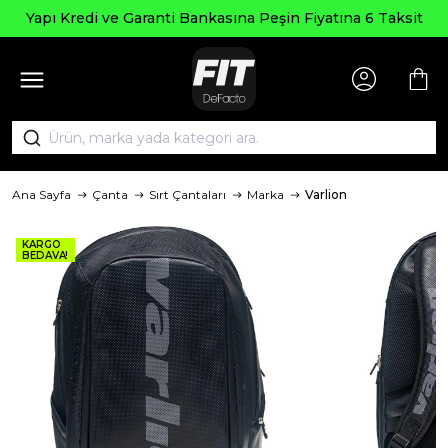
Yapı Kredi ve Garanti Bankasına Peşin Fiyatına 6 Taksit
Ana Sayfa
Çanta
Sırt Çantaları
Marka
Varlion
KARGO
BEDAVA!