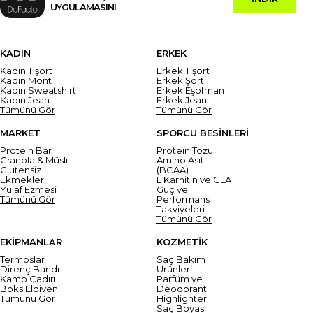
UYGULAMASINI
KADIN
ERKEK
Kadın Tişört
Erkek Tişört
Kadın Mont
Erkek Şort
Kadın Sweatshirt
Erkek Eşofman
Kadın Jean
Erkek Jean
Tümünü Gör
Tümünü Gör
MARKET
SPORCU BESİNLERİ
Protein Bar
Protein Tozu
Granola & Müsli
Amino Asit
Glutensiz
(BCAA)
Ekmekler
L Karnitin ve CLA
Yulaf Ezmesi
Güç ve
Tümünü Gör
Performans
Takviyeleri
Tümünü Gör
EKİPMANLAR
KOZMETİK
Termoslar
Saç Bakım
Direnç Bandı
Ürünleri
Kamp Çadırı
Parfüm ve
Boks Eldiveni
Deodorant
Tümünü Gör
Highlighter
Saç Boyası