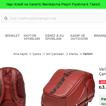
Seçili Ürü
BISIKLET
MOTOR
DENIZ & SU
KAMP VE
BRANŞ
SPORLARI
SPORLARI
OUTDOOR
Ana Sayfa
Çanta
Sırt Çantaları
Marka
Varlion
Var
Çan
-20
₺3.
Pe
Wo