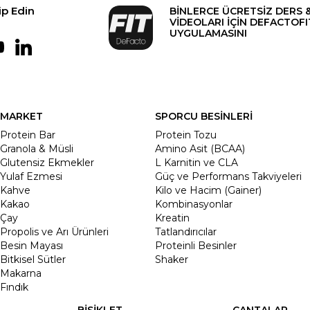
ip Edin
BİNLERCE ÜCRETSİZ DERS 
VİDEOLARI İÇİN DEFACTOFI
UYGULAMASINI
MARKET
SPORCU BESİNLERİ
Protein Bar
Protein Tozu
Granola & Müsli
Amino Asit (BCAA)
Glutensiz Ekmekler
L Karnitin ve CLA
Yulaf Ezmesi
Güç ve Performans Takviyeleri
Kahve
Kilo ve Hacim (Gainer)
Kakao
Kombinasyonlar
Çay
Kreatin
Propolis ve Arı Ürünleri
Tatlandırıcılar
Besin Mayası
Proteinli Besinler
Bitkisel Sütler
Shaker
Makarna
Fındık
BİSİKLET
ÇANTALAR