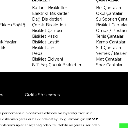
Katlanır Bisikletler
Bel Çantaları
Elektrikli Bisikletler
Okul Çantaları
Dağ Bisikletleri
Su Sporları Çanta
Eklem Sağlığı
Çocuk Bisikletleri
Bisiklet Çantalar
Bisiklet Çantası
Omuz / Postacı 
Bisiklet Kaskı
Tenis Çantaları
k Yağları
Bisiklet Lastiği
Kamp Çantaları
tik
Bisiklet Jant
Sırt Çantaları
Pedal
Yemek / Beslen
Bisiklet Eldiveni
Mat Çantaları
8-11 Yaş Çocuk Bisikletleri
Spor Çantaları
da
Gizlilik Sözleşmesi
ü nasıl iade edebilirim?