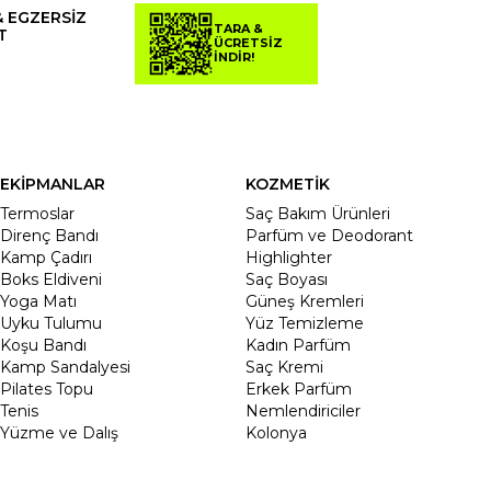
& EGZERSİZ
TARA &
T
ÜCRETSİZ
İNDİR!
EKİPMANLAR
KOZMETİK
Termoslar
Saç Bakım Ürünleri
Direnç Bandı
Parfüm ve Deodorant
Kamp Çadırı
Highlighter
Boks Eldiveni
Saç Boyası
Yoga Matı
Güneş Kremleri
Uyku Tulumu
Yüz Temizleme
Koşu Bandı
Kadın Parfüm
Kamp Sandalyesi
Saç Kremi
Pilates Topu
Erkek Parfüm
Tenis
Nemlendiriciler
Yüzme ve Dalış
Kolonya