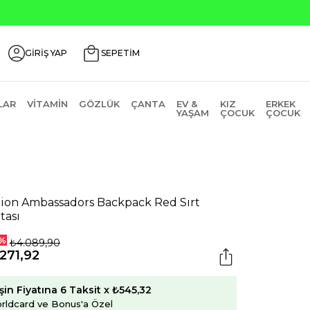
nlerde ₺2000 Üzeri ₺200 İndirim Kodu: AGUSTOS200
GİRİŞ YAP
SEPETİM
LAR
VITAMIN
GÖZLÜK
ÇANTA
EV &
KIZ
ERKEK
YAŞAM
ÇOCUK
ÇOCUK
lion Ambassadors Backpack Red Sırt
tası
%
₺4.089,90
271,92
şin Fiyatına 6 Taksit x ₺545,32
rldcard ve Bonus'a Özel