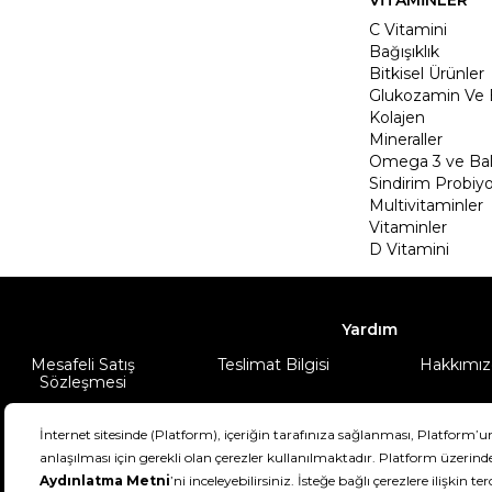
C Vitamini
Bağışıklık
Bitkisel Ürünler
Glukozamin Ve 
Kolajen
Mineraller
Omega 3 ve Balı
Sindirim Probiyo
Multivitaminler
Vitaminler
D Vitamini
Yardım
Mesafeli Satış
Teslimat Bilgisi
Hakkımız
Sözleşmesi
Şartlar & Koşullar
Ürünüm