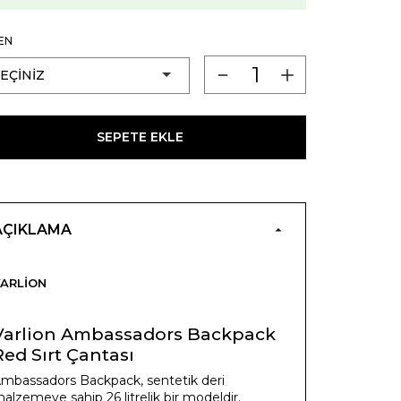
EN
SEPETE EKLE
AÇIKLAMA
ARLION
Varlion Ambassadors Backpack
Red Sırt Çantası
mbassadors Backpack, sentetik deri
alzemeye sahip 26 litrelik bir modeldir.