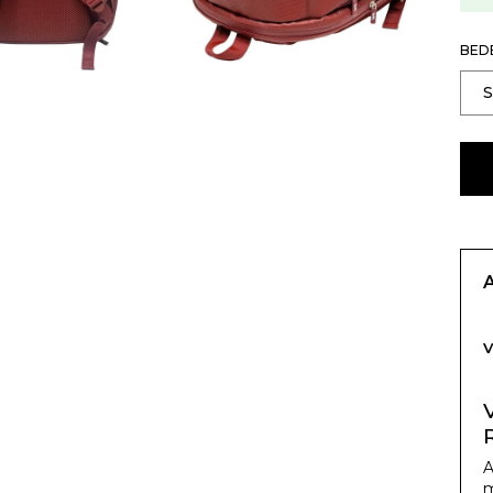
BED
V
A
m