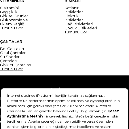
VİTAMİNLER
BİSİKLET
C Vitamini
Katlanır
Bağışıklık
Bisikletler
Bitkisel Ürünler
Elektrikli
Glukozamin Ve
Bisikletler
Eklem Sağlığı
Dağ Bisikletleri
Tümünü Gör
Çocuk Bisikletleri
Tümünü Gör
ÇANTALAR
Bel Çantaları
Okul Çantaları
Su Sporları
Çantaları
Bisiklet Çantaları
Tümünü Gör
Yardım
Mesafeli Satış Sözleşmesi
Teslimat Bilgisi
Gizlilik Sözleşmesi
Şartlar & Koşullar
Ürünümü nasıl iade
Hakkımızda
edebilirim?