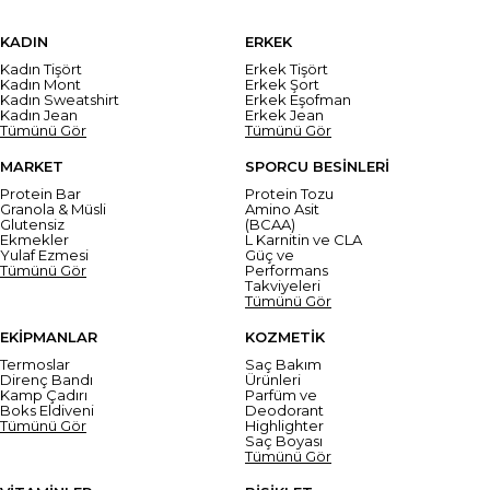
KADIN
ERKEK
Kadın Tişört
Erkek Tişört
Kadın Mont
Erkek Şort
Kadın Sweatshirt
Erkek Eşofman
Kadın Jean
Erkek Jean
Tümünü Gör
Tümünü Gör
MARKET
SPORCU BESİNLERİ
Protein Bar
Protein Tozu
Granola & Müsli
Amino Asit
Glutensiz
(BCAA)
Ekmekler
L Karnitin ve CLA
Yulaf Ezmesi
Güç ve
Tümünü Gör
Performans
Takviyeleri
Tümünü Gör
EKİPMANLAR
KOZMETİK
Termoslar
Saç Bakım
Direnç Bandı
Ürünleri
Kamp Çadırı
Parfüm ve
Boks Eldiveni
Deodorant
Tümünü Gör
Highlighter
Saç Boyası
Tümünü Gör