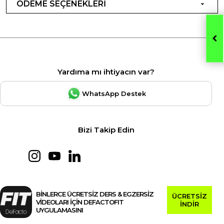
ÖDEME SEÇENEKLERİ
Yardıma mı ihtiyacın var?
WhatsApp Destek
Bizi Takip Edin
BİNLERCE ÜCRETSİZ DERS & EGZERSİZ
ÜCRETSİZ
VİDEOLARI İÇİN DEFACTOFIT
İNDİR
UYGULAMASINI