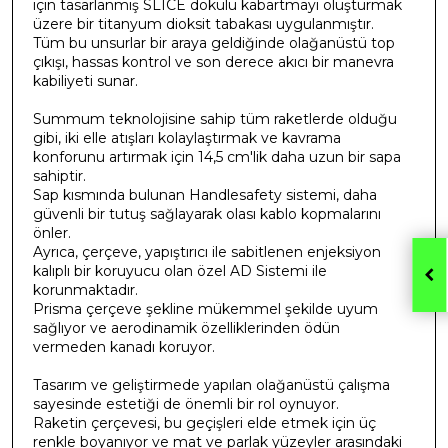
için tasarlanmış SLICE dokulu kabartmayı oluşturmak
üzere bir titanyum dioksit tabakası uygulanmıştır.
Tüm bu unsurlar bir araya geldiğinde olağanüstü top
çıkışı, hassas kontrol ve son derece akıcı bir manevra
kabiliyeti sunar.
Summum teknolojisine sahip tüm raketlerde olduğu
gibi, iki elle atışları kolaylaştırmak ve kavrama
konforunu artırmak için 14,5 cm'lik daha uzun bir sapa
sahiptir.
Sap kısmında bulunan Handlesafety sistemi, daha
güvenli bir tutuş sağlayarak olası kablo kopmalarını
önler.
Ayrıca, çerçeve, yapıştırıcı ile sabitlenen enjeksiyon
kalıplı bir koruyucu olan özel AD Sistemi ile
korunmaktadır.
Prisma çerçeve şekline mükemmel şekilde uyum
sağlıyor ve aerodinamik özelliklerinden ödün
vermeden kanadı koruyor.
Tasarım ve geliştirmede yapılan olağanüstü çalışma
sayesinde estetiği de önemli bir rol oynuyor.
Raketin çerçevesi, bu geçişleri elde etmek için üç
renkle boyanıyor ve mat ve parlak yüzeyler arasındaki