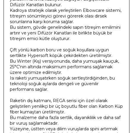
Difüzör Kanatları bulunur.
Kadroya stratejik olarak yerleştirilen Elbowcare sistemi,
titreşim sönümleyici görevi görerek olası dirsek
sorunlarına karşı koruma sağlar.
Bu sistem, gövde genelindeki sapın titreşim emilimini
artırır ve yeni Difüzör Kanatları ile birlikte büyük bir
titreşim emici kütle oluşturur.
Çift yönlü karbon boru ve soğuk koşullara uygun
sertlikte Hypersoft köpük çekirdekten üretilmiştir.
Bu Winter (Kış) versiyonunda, daha yumuşak kauçuk,
25°C'nin altında maksimum performans sağlamak
üzere optimize edilmiştir.
Isı raketi yumuşatırken soğuk sertleştirdiğinden, bu
teknoloji soğuk aylarda dengeli ve güvenilir
performans sağlar.
Raketin dış katmanı, REGA serisi için özel olarak
geliştirilen yenilikçi bir üç boyutlu fiber olan Karbon Küp
fiber kumaştan üretilmiştir.
Bu malzeme daha fazla sertlik, dayanıklılık ve daha saf
bir vuruş sağlamaktadır.
Yüzeyine, üstten veya dilim vuruşlarda spini artırmak