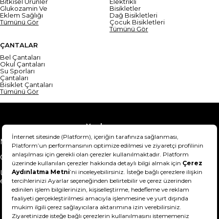
Bitkisel Ürünler
Elektrikli
Glukozamin Ve
Bisikletler
Eklem Sağlığı
Dağ Bisikletleri
Tümünü Gör
Çocuk Bisikletleri
Tümünü Gör
ÇANTALAR
Bel Çantaları
Okul Çantaları
Su Sporları
Çantaları
Bisiklet Çantaları
Tümünü Gör
Yardım
Mesafeli Satış Sözleşmesi
Teslimat Bilgisi
Gizlilik Sözleşmesi
Şartlar & Koşullar
Ürünümü nasıl iade
Hakkımızda
edebilirim?