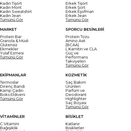
Kadın Tişört
Erkek Tişört
Kadın Mont
Erkek Şort
Kadın Sweatshirt
Erkek Eşofman
Kadın Jean
Erkek Jean
Tümünü Gör
Tümünü Gör
MARKET
SPORCU BESİNLERİ
Protein Bar
Protein Tozu
Granola & Müsli
Amino Asit
Glutensiz
(BCAA)
Ekmekler
L Karnitin ve CLA
Yulaf Ezmesi
Güç ve
Tümünü Gör
Performans
Takviyeleri
Tümünü Gör
EKİPMANLAR
KOZMETİK
Termoslar
Saç Bakım
Direnç Bandı
Ürünleri
Kamp Çadırı
Parfüm ve
Boks Eldiveni
Deodorant
Tümünü Gör
Highlighter
Saç Boyası
Tümünü Gör
VİTAMİNLER
BİSİKLET
C Vitamini
Katlanır
Bağışıklık
Bisikletler