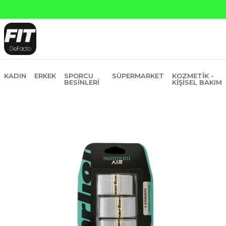
Yapı Kredi ve Garanti Bankasına Peşin
KADIN
ERKEK
SPORCU
SÜPERMARKET
KOZMETIK -
BESINLERI
KIŞISEL BAKIM