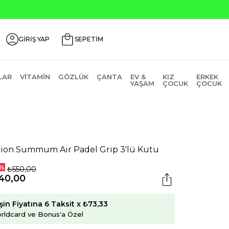
GİRİŞ YAP
SEPETİM
LAR
VITAMIN
GÖZLÜK
ÇANTA
EV &
KIZ
ERKEK
YAŞAM
ÇOCUK
ÇOCUK
lion Summum Air Padel Grip 3'lü Kutu
%
₺550,00
40,00
şin Fiyatına 6 Taksit x ₺73,33
rldcard ve Bonus'a Özel