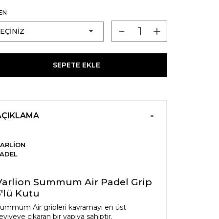
EN
SEPETE EKLE
AÇIKLAMA
ARLION
ADEL
Varlion Summum Air Padel Grip
3'lü Kutu
ummum Air gripleri kavramayı en üst
eviyeye çıkaran bir yapıya sahiptir.