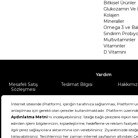
Bitkisel Ürünler
Glukozamin Ve 
Kolajen
Mineraller
Omega 3 ve Balı
Sindirim Probiyo
Multivitaminler
Vitaminler
D Vitamini
Yardım
Mesafeli Satış
Teslimat Bilgisi
Hakkımız
Sözleşmesi
Şartlar & Koşullar
Ürünüm