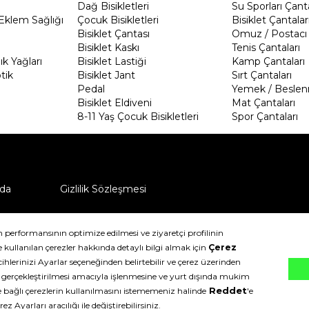
Dağ Bisikletleri
Su Sporları Çanta
Eklem Sağlığı
Çocuk Bisikletleri
Bisiklet Çantalar
Bisiklet Çantası
Omuz / Postacı 
Bisiklet Kaskı
Tenis Çantaları
k Yağları
Bisiklet Lastiği
Kamp Çantaları
tik
Bisiklet Jant
Sırt Çantaları
Pedal
Yemek / Beslen
Bisiklet Eldiveni
Mat Çantaları
8-11 Yaş Çocuk Bisikletleri
Spor Çantaları
da
Gizlilik Sözleşmesi
ü nasıl iade edebilirim?