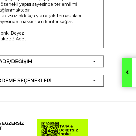
özenekli yapısı sayesinde ter emilimi
ağlanmaktadır.
ürüzsüz oldukça yumuşak temas alanı
ayesinde maksimum konfor sağlar.
enk: Beyaz
aket: 3 Adet
İADE/DEĞİŞİM
ÖDEME SEÇENEKLERİ
& EGZERSİZ
TARA &
T
ÜCRETSİZ
İNDİR!