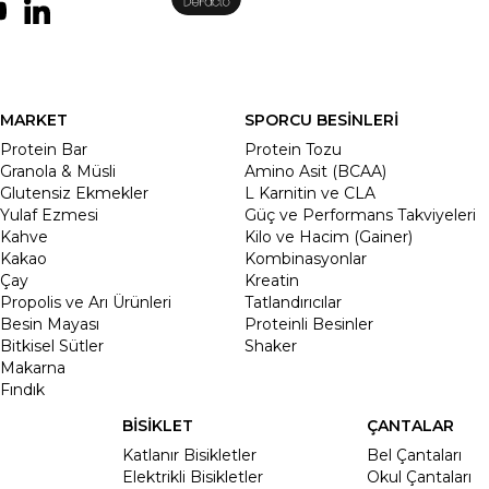
MARKET
SPORCU BESİNLERİ
Protein Bar
Protein Tozu
Granola & Müsli
Amino Asit (BCAA)
Glutensiz Ekmekler
L Karnitin ve CLA
Yulaf Ezmesi
Güç ve Performans Takviyeleri
Kahve
Kilo ve Hacim (Gainer)
Kakao
Kombinasyonlar
Çay
Kreatin
Propolis ve Arı Ürünleri
Tatlandırıcılar
Besin Mayası
Proteinli Besinler
Bitkisel Sütler
Shaker
Makarna
Fındık
BİSİKLET
ÇANTALAR
Katlanır Bisikletler
Bel Çantaları
Elektrikli Bisikletler
Okul Çantaları