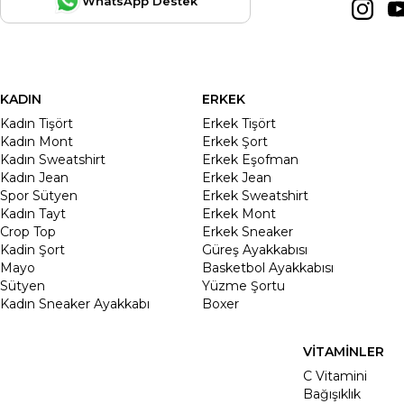
WhatsApp Destek
KADIN
ERKEK
Kadın Tişört
Erkek Tişört
Kadın Mont
Erkek Şort
Kadın Sweatshirt
Erkek Eşofman
Kadın Jean
Erkek Jean
Spor Sütyen
Erkek Sweatshirt
Kadın Tayt
Erkek Mont
Crop Top
Erkek Sneaker
Kadin Şort
Güreş Ayakkabısı
Mayo
Basketbol Ayakkabısı
Sütyen
Yüzme Şortu
Kadın Sneaker Ayakkabı
Boxer
VİTAMİNLER
C Vitamini
Bağışıklık