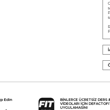
G
s
P
s
R
P
ip Edin
BİNLERCE ÜCRETSİZ DERS 
VİDEOLARI İÇİN DEFACTOFI
UYGULAMASINI