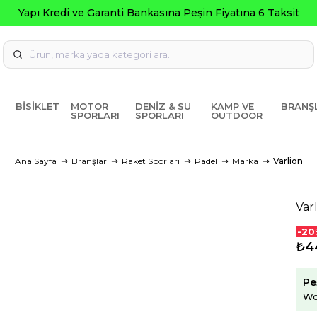
 Fiyatına 6 Taksit
BISIKLET
MOTOR
DENIZ & SU
KAMP VE
BRANŞ
SPORLARI
SPORLARI
OUTDOOR
Ana Sayfa
Branşlar
Raket Sporları
Padel
Marka
Varlion
Var
-20
₺4
Pe
Wo