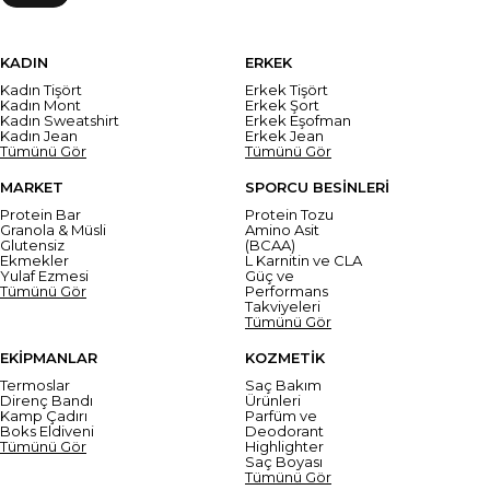
KADIN
ERKEK
Kadın Tişört
Erkek Tişört
Kadın Mont
Erkek Şort
Kadın Sweatshirt
Erkek Eşofman
Kadın Jean
Erkek Jean
Tümünü Gör
Tümünü Gör
MARKET
SPORCU BESİNLERİ
Protein Bar
Protein Tozu
Granola & Müsli
Amino Asit
Glutensiz
(BCAA)
Ekmekler
L Karnitin ve CLA
Yulaf Ezmesi
Güç ve
Tümünü Gör
Performans
Takviyeleri
Tümünü Gör
EKİPMANLAR
KOZMETİK
Termoslar
Saç Bakım
Direnç Bandı
Ürünleri
Kamp Çadırı
Parfüm ve
Boks Eldiveni
Deodorant
Tümünü Gör
Highlighter
Saç Boyası
Tümünü Gör