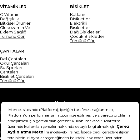
VİTAMİNLER
BİSİKLET
C Vitamini
Katlanır
Bağışıklık
Bisikletler
Bitkisel Ürünler
Elektrikli
Glukozamin Ve
Bisikletler
Eklem Sağlığı
Dağ Bisikletleri
Tümünü Gör
Çocuk Bisikletleri
Tümünü Gör
ÇANTALAR
Bel Çantaları
Okul Çantaları
Su Sporları
Çantaları
Bisiklet Çantaları
Tümünü Gör
Yardım
Mesafeli Satış Sözleşmesi
Teslimat Bilgisi
Gizlilik Sözleşmesi
Şartlar & Koşullar
Ürünümü nasıl iade
Hakkımızda
edebilirim?