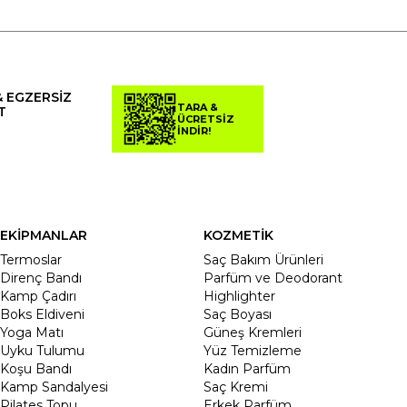
& EGZERSİZ
TARA &
T
ÜCRETSİZ
İNDİR!
EKİPMANLAR
KOZMETİK
Termoslar
Saç Bakım Ürünleri
Direnç Bandı
Parfüm ve Deodorant
Kamp Çadırı
Highlighter
Boks Eldiveni
Saç Boyası
Yoga Matı
Güneş Kremleri
Uyku Tulumu
Yüz Temizleme
Koşu Bandı
Kadın Parfüm
Kamp Sandalyesi
Saç Kremi
Pilates Topu
Erkek Parfüm