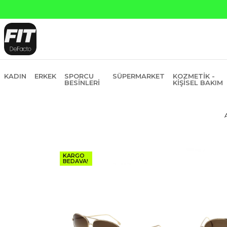
anti Bankasına Peşin Fiyatına 6 Taksit
KADIN
ERKEK
SPORCU
SÜPERMARKET
KOZMETIK -
BESINLERI
KIŞISEL BAKIM
KARGO
BEDAVA!