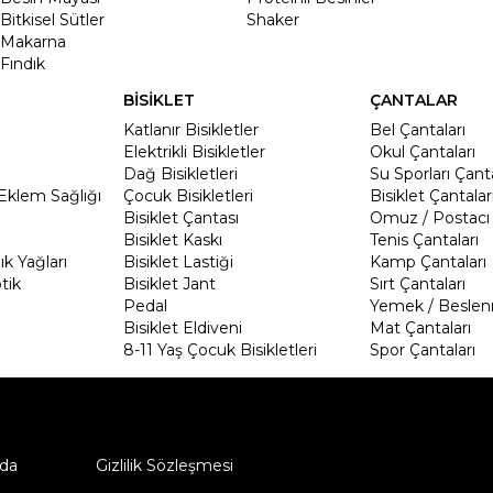
Bitkisel Sütler
Shaker
Makarna
Fındık
BİSİKLET
ÇANTALAR
Katlanır Bisikletler
Bel Çantaları
Elektrikli Bisikletler
Okul Çantaları
Dağ Bisikletleri
Su Sporları Çanta
Eklem Sağlığı
Çocuk Bisikletleri
Bisiklet Çantalar
Bisiklet Çantası
Omuz / Postacı 
Bisiklet Kaskı
Tenis Çantaları
k Yağları
Bisiklet Lastiği
Kamp Çantaları
tik
Bisiklet Jant
Sırt Çantaları
Pedal
Yemek / Beslen
Bisiklet Eldiveni
Mat Çantaları
8-11 Yaş Çocuk Bisikletleri
Spor Çantaları
da
Gizlilik Sözleşmesi