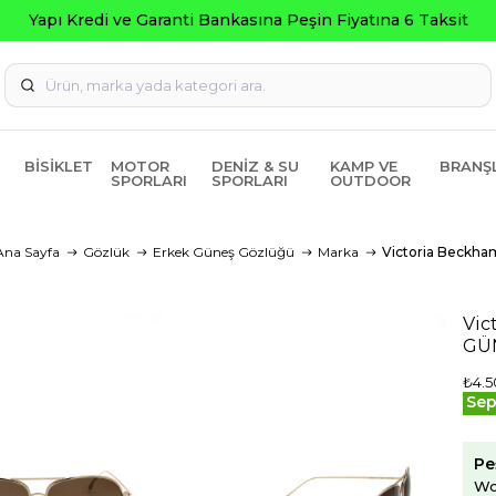
BISIKLET
MOTOR
DENIZ & SU
KAMP VE
BRANŞ
SPORLARI
SPORLARI
OUTDOOR
Ana Sayfa
Gözlük
Erkek Güneş Gözlüğü
Marka
Victoria Beckha
Vic
GÜ
₺4.5
Sep
Pe
Wo