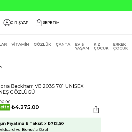
Seçili Ürünlerde ₺2
GİRİŞ YAP
SEPETİM
LAR
VITAMIN
GÖZLÜK
ÇANTA
EV &
KIZ
ERKEK
YAŞAM
ÇOCUK
ÇOCUK
m
toria Beckham VB 203S 701 UNISEX
NEŞ GÖZLÜĞÜ
00,00
₺4.275,00
ette
şin Fiyatına 6 Taksit x ₺712,50
rldcard ve Bonus'a Özel