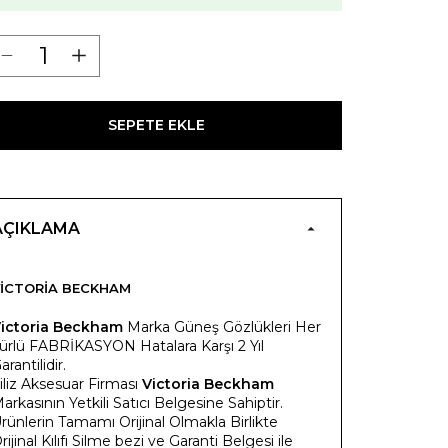
SEPETE EKLE
AÇIKLAMA
ICTORIA BECKHAM
ictoria Beckham
Marka Güneş Gözlükleri Her
ürlü FABRİKASYON Hatalara Karşı 2 Yıl
arantilidir.
iliz Aksesuar Firması
Victoria Beckham
arkasının Yetkili Satıcı Belgesine Sahiptir.
rünlerin Tamamı Orijinal Olmakla Birlikte
rijinal Kılıfı Silme bezi ve Garanti Belgesi ile