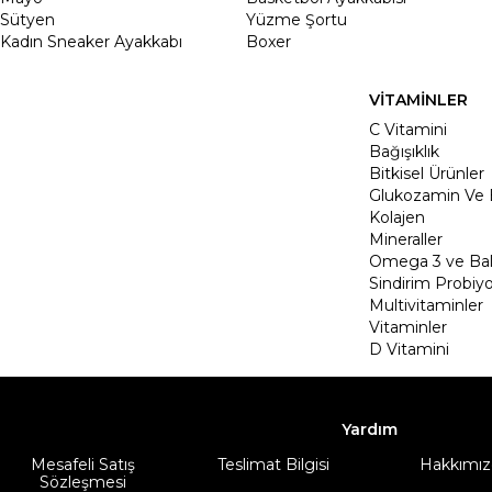
Sütyen
Yüzme Şortu
Kadın Sneaker Ayakkabı
Boxer
VİTAMİNLER
C Vitamini
Bağışıklık
Bitkisel Ürünler
Glukozamin Ve 
Kolajen
Mineraller
Omega 3 ve Balı
Sindirim Probiyo
Multivitaminler
Vitaminler
D Vitamini
Yardım
Mesafeli Satış
Teslimat Bilgisi
Hakkımız
Sözleşmesi