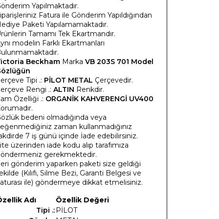
önderim Yapılmaktadır.
iparişleriniz Fatura ile Gönderim Yapıldığından
ediye Paketi Yapılamamaktadır.
rünlerin Tamamı Tek Ekartmandır.
ynı modelin Farklı Ekartmanları
ulunmamaktadır.
ictoria Beckham
Marka
VB 203S 701 Model
özlüğün
erçeve Tipi .:
PİLOT METAL
Çerçevedir.
erçeve Rengi .:
ALTIN
Renkdir.
am Özelliği .:
ORGANİK KAHVERENGİ UV400
orumadır.
özlük bedeni olmadığında veya
eğenmediğiniz zaman kullanmadığınız
akdirde 7 iş günü içinde İade edebilirsiniz.
ite üzerinden iade kodu alıp tarafımıza
öndermeniz gerekmektedir.
eri gönderim yaparken paketi size geldiği
ekilde (Kılıfı, Silme Bezi, Garanti Belgesi ve
aturası ile) göndermeye dikkat etmelisiniz.
zellik Adı
Özellik Değeri
Tipi .:
PİLOT