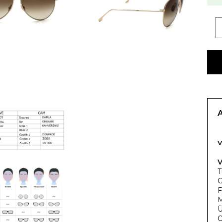
V
V
T
G
F
M
Ü
O