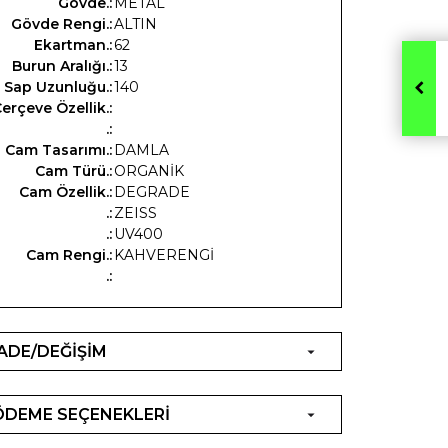
Gövde.:
METAL
Gövde Rengi.:
ALTIN
Ekartman.:
62
Burun Aralığı.:
13
Sap Uzunluğu.:
140
erçeve Özellik.:
.:
Cam Tasarımı.:
DAMLA
Cam Türü.:
ORGANİK
Cam Özellik.:
DEGRADE
.:
ZEISS
.:
UV400
Cam Rengi.:
KAHVERENGİ
.:
İADE/DEĞİŞİM
ÖDEME SEÇENEKLERİ