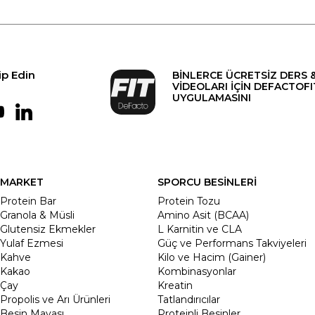
ip Edin
BİNLERCE ÜCRETSİZ DERS 
VİDEOLARI İÇİN DEFACTOFI
UYGULAMASINI
MARKET
SPORCU BESİNLERİ
Protein Bar
Protein Tozu
Granola & Müsli
Amino Asit (BCAA)
Glutensiz Ekmekler
L Karnitin ve CLA
Yulaf Ezmesi
Güç ve Performans Takviyeleri
Kahve
Kilo ve Hacim (Gainer)
Kakao
Kombinasyonlar
Çay
Kreatin
Propolis ve Arı Ürünleri
Tatlandırıcılar
Besin Mayası
Proteinli Besinler