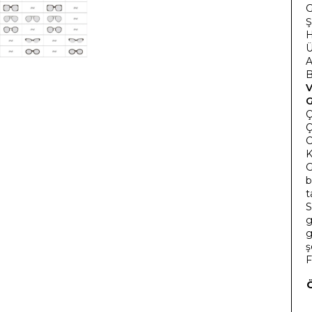
G
Ş
H
Ü
A
B
V
G
Ç
Ç
C
K
G
b
t
S
g
g
ş
F
Ö