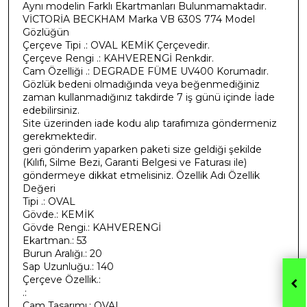
Aynı modelin Farklı Ekartmanları Bulunmamaktadır.
VİCTORİA BECKHAM Marka VB 630S 774 Model
Gözlüğün
Çerçeve Tipi .: OVAL KEMİK Çerçevedir.
Çerçeve Rengi .: KAHVERENGİ Renkdir.
Cam Özelliği .: DEGRADE FÜME UV400 Korumadır.
Gözlük bedeni olmadığında veya beğenmediğiniz
zaman kullanmadığınız takdirde 7 iş günü içinde İade
edebilirsiniz.
Site üzerinden iade kodu alıp tarafımıza göndermeniz
gerekmektedir.
geri gönderim yaparken paketi size geldiği şekilde
(Kılıfı, Silme Bezi, Garanti Belgesi ve Faturası ile)
göndermeye dikkat etmelisiniz. Özellik Adı Özellik
Değeri
Tipi .: OVAL
Gövde.: KEMİK
Gövde Rengi.: KAHVERENGİ
Ekartman.: 53
Burun Aralığı.: 20
Sap Uzunluğu.: 140
Çerçeve Özellik.:
.:
Cam Tasarımı.: OVAL