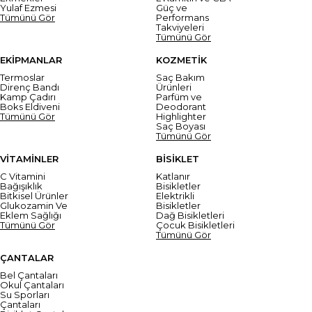
Yulaf Ezmesi
Güç ve
Tümünü Gör
Performans
Takviyeleri
Tümünü Gör
EKİPMANLAR
KOZMETİK
Termoslar
Saç Bakım
Direnç Bandı
Ürünleri
Kamp Çadırı
Parfüm ve
Boks Eldiveni
Deodorant
Tümünü Gör
Highlighter
Saç Boyası
Tümünü Gör
VİTAMİNLER
BİSİKLET
C Vitamini
Katlanır
Bağışıklık
Bisikletler
Bitkisel Ürünler
Elektrikli
Glukozamin Ve
Bisikletler
Eklem Sağlığı
Dağ Bisikletleri
Tümünü Gör
Çocuk Bisikletleri
Tümünü Gör
ÇANTALAR
Bel Çantaları
Okul Çantaları
Su Sporları
Çantaları