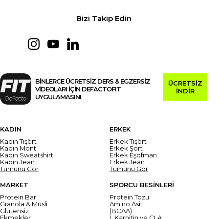
Bizi Takip Edin
BİNLERCE ÜCRETSİZ DERS & EGZERSİZ
ÜCRETSİZ
VİDEOLARI İÇİN DEFACTOFIT
İNDİR
UYGULAMASINI
KADIN
ERKEK
Kadın Tişört
Erkek Tişört
Kadın Mont
Erkek Şort
Kadın Sweatshirt
Erkek Eşofman
Kadın Jean
Erkek Jean
Tümünü Gör
Tümünü Gör
MARKET
SPORCU BESİNLERİ
Protein Bar
Protein Tozu
Granola & Müsli
Amino Asit
Glutensiz
(BCAA)
Ekmekler
L Karnitin ve CLA