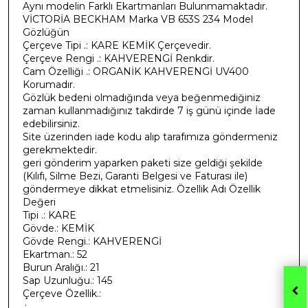
Aynı modelin Farklı Ekartmanları Bulunmamaktadır.
VİCTORİA BECKHAM Marka VB 653S 234 Model
Gözlüğün
Çerçeve Tipi .: KARE KEMİK Çerçevedir.
Çerçeve Rengi .: KAHVERENGİ Renkdir.
Cam Özelliği .: ORGANİK KAHVERENGİ UV400
Korumadır.
Gözlük bedeni olmadığında veya beğenmediğiniz
zaman kullanmadığınız takdirde 7 iş günü içinde İade
edebilirsiniz.
Site üzerinden iade kodu alıp tarafımıza göndermeniz
gerekmektedir.
geri gönderim yaparken paketi size geldiği şekilde
(Kılıfı, Silme Bezi, Garanti Belgesi ve Faturası ile)
göndermeye dikkat etmelisiniz. Özellik Adı Özellik
Değeri
Tipi .: KARE
Gövde.: KEMİK
Gövde Rengi.: KAHVERENGİ
Ekartman.: 52
Burun Aralığı.: 21
Sap Uzunluğu.: 145
Çerçeve Özellik.:
.: