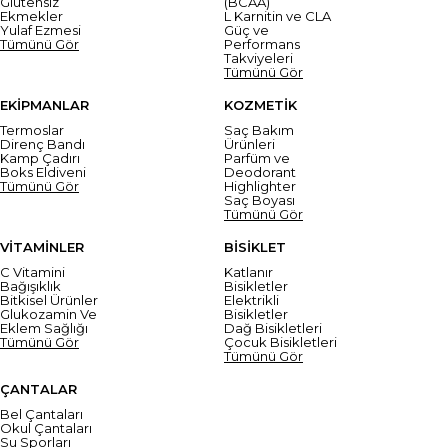
Glutensiz
(BCAA)
Ekmekler
L Karnitin ve CLA
Yulaf Ezmesi
Güç ve
Tümünü Gör
Performans
Takviyeleri
Tümünü Gör
EKİPMANLAR
KOZMETİK
Termoslar
Saç Bakım
Direnç Bandı
Ürünleri
Kamp Çadırı
Parfüm ve
Boks Eldiveni
Deodorant
Tümünü Gör
Highlighter
Saç Boyası
Tümünü Gör
VİTAMİNLER
BİSİKLET
C Vitamini
Katlanır
Bağışıklık
Bisikletler
Bitkisel Ürünler
Elektrikli
Glukozamin Ve
Bisikletler
Eklem Sağlığı
Dağ Bisikletleri
Tümünü Gör
Çocuk Bisikletleri
Tümünü Gör
ÇANTALAR
Bel Çantaları
Okul Çantaları
Su Sporları