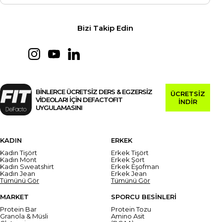
Bizi Takip Edin
BİNLERCE ÜCRETSİZ DERS & EGZERSİZ
ÜCRETSİZ
VİDEOLARI İÇİN DEFACTOFIT
İNDİR
UYGULAMASINI
KADIN
ERKEK
Kadın Tişört
Erkek Tişört
Kadın Mont
Erkek Şort
Kadın Sweatshirt
Erkek Eşofman
Kadın Jean
Erkek Jean
Tümünü Gör
Tümünü Gör
MARKET
SPORCU BESİNLERİ
Protein Bar
Protein Tozu
Granola & Müsli
Amino Asit