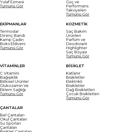
Yulaf Ezmesi
Güç ve
Tümünü Gör
Performans
Takviyeleri
Tümünü Gör
EKİPMANLAR
KOZMETİK
Termoslar
Saç Bakım
Direnç Bandı
Ürünleri
Kamp Çadırı
Parfüm ve
Boks Eldiveni
Deodorant
Tümünü Gör
Highlighter
Saç Boyası
Tümünü Gör
VİTAMİNLER
BİSİKLET
C Vitamini
Katlanır
Bağışıklık
Bisikletler
Bitkisel Ürünler
Elektrikli
Glukozamin Ve
Bisikletler
Eklem Sağlığı
Dağ Bisikletleri
Tümünü Gör
Çocuk Bisikletleri
Tümünü Gör
ÇANTALAR
Bel Çantaları
Okul Çantaları
Su Sporları
Çantaları
Bisiklet Çantaları