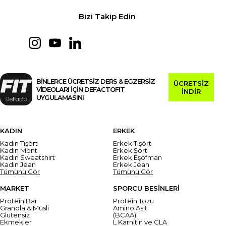
Bizi Takip Edin
BİNLERCE ÜCRETSİZ DERS & EGZERSİZ
ÜCRETSİZ
VİDEOLARI İÇİN DEFACTOFIT
İNDİR
UYGULAMASINI
KADIN
ERKEK
Kadın Tişört
Erkek Tişört
Kadın Mont
Erkek Şort
Kadın Sweatshirt
Erkek Eşofman
Kadın Jean
Erkek Jean
Tümünü Gör
Tümünü Gör
MARKET
SPORCU BESİNLERİ
Protein Bar
Protein Tozu
Granola & Müsli
Amino Asit
Glutensiz
(BCAA)
Ekmekler
L Karnitin ve CLA