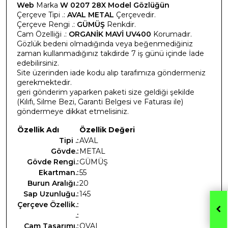
Web
Marka
W 0207 28X Model Gözlüğün
Çerçeve Tipi .:
AVAL METAL
Çerçevedir.
Çerçeve Rengi .:
GÜMÜŞ
Renkdir.
Cam Özelliği .:
ORGANİK MAVİ UV400
Korumadır.
Gözlük bedeni olmadığında veya beğenmediğiniz
zaman kullanmadığınız takdirde 7 iş günü içinde İade
edebilirsiniz.
Site üzerinden iade kodu alıp tarafımıza göndermeniz
gerekmektedir.
geri gönderim yaparken paketi size geldiği şekilde
(Kılıfı, Silme Bezi, Garanti Belgesi ve Faturası ile)
göndermeye dikkat etmelisiniz.
Özellik Adı
Özellik Değeri
Tipi .:
AVAL
Gövde.:
METAL
Gövde Rengi.:
GÜMÜŞ
Ekartman.:
55
Burun Aralığı.:
20
Sap Uzunluğu.:
145
Çerçeve Özellik.:
.:
Cam Tasarımı.:
OVAL