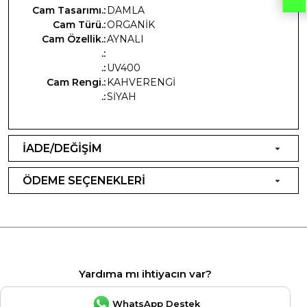
Cam Tasarımı.:
DAMLA
Cam Türü.:
ORGANİK
Cam Özellik.:
AYNALI
.:
.:
UV400
Cam Rengi.:
KAHVERENGİ
.:
SİYAH
İADE/DEĞİŞİM
ÖDEME SEÇENEKLERİ
Yardıma mı ihtiyacın var?
WhatsApp Destek