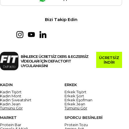
Bizi Takip Edin
BİNLERCE ÜCRETSİZ DERS & EGZERSİZ
ÜCRETSİZ
VİDEOLARI İÇİN DEFACTOFIT
İNDİR
UYGULAMASINI
KADIN
ERKEK
Kadın Tişört
Erkek Tişört
Kadın Mont
Erkek Şort
Kadın Sweatshirt
Erkek Eşofman
Kadın Jean
Erkek Jean
Tümünü Gör
Tümünü Gör
MARKET
SPORCU BESİNLERİ
Protein Bar
Protein Tozu
Granola & Müsli
Amino Asit