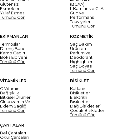
Glutensiz
(BCAA)
Ekmekler
L Karnitin ve CLA
Yulaf Ezmesi
Güç ve
Tümünü Gör
Performans
Takviyeleri
Tümünü Gör
EKİPMANLAR
KOZMETİK
Termoslar
Saç Bakım
Direnç Bandı
Ürünleri
Kamp Çadırı
Parfüm ve
Boks Eldiveni
Deodorant
Tümünü Gör
Highlighter
Saç Boyası
Tümünü Gör
VİTAMİNLER
BİSİKLET
C Vitamini
Katlanır
Bağışıklık
Bisikletler
Bitkisel Ürünler
Elektrikli
Glukozamin Ve
Bisikletler
Eklem Sağlığı
Dağ Bisikletleri
Tümünü Gör
Çocuk Bisikletleri
Tümünü Gör
ÇANTALAR
Bel Çantaları
Okul Çantaları