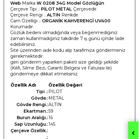
Web
Marka
W 0208 34G Model Gözlüğün
Çerçeve Tipi .:
PİLOT METAL
Çerçevedir.
Çerçeve Rengi .:
ALTIN
Renkdir.
Cam Özelliği .:
ORGANİK KAHVERENGİ UV400
Korumadır.
Gözlük bedeni olmadığında veya beğenmediğiniz
zaman kullanmadığınız takdirde 7 iş günü içinde İade
edebilirsiniz.
Site üzerinden iade kodu alıp tarafımıza göndermeniz
gerekmektedir.
geri gönderim yaparken paketi size geldiği şekilde
(Kılıfı, Silme Bezi, Garanti Belgesi ve Faturası ile)
göndermeye dikkat etmelisiniz.
Özellik Adı
Özellik Değeri
Tipi .:
PİLOT
Gövde.:
METAL
Gövde Rengi.:
ALTIN
Ekartman.:
59
Burun Aralığı.:
16
Sap Uzunluğu.:
145
Çerçeve Özellik.:
.: