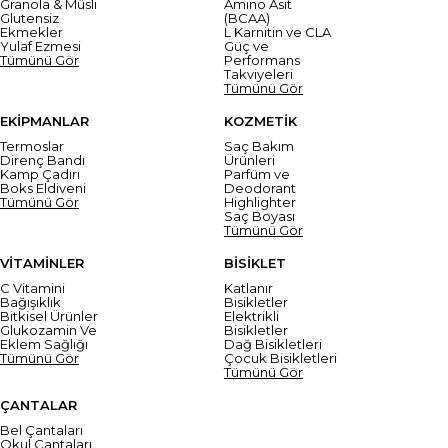
Granola & Müsli
Amino Asit
Glutensiz
(BCAA)
Ekmekler
L Karnitin ve CLA
Yulaf Ezmesi
Güç ve
Tümünü Gör
Performans
Takviyeleri
Tümünü Gör
EKİPMANLAR
KOZMETİK
Termoslar
Saç Bakım
Direnç Bandı
Ürünleri
Kamp Çadırı
Parfüm ve
Boks Eldiveni
Deodorant
Tümünü Gör
Highlighter
Saç Boyası
Tümünü Gör
VİTAMİNLER
BİSİKLET
C Vitamini
Katlanır
Bağışıklık
Bisikletler
Bitkisel Ürünler
Elektrikli
Glukozamin Ve
Bisikletler
Eklem Sağlığı
Dağ Bisikletleri
Tümünü Gör
Çocuk Bisikletleri
Tümünü Gör
ÇANTALAR
Bel Çantaları
Okul Çantaları