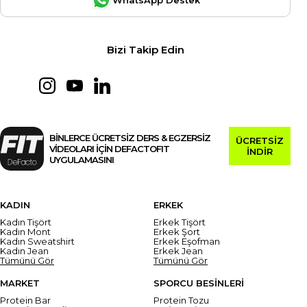
Bizi Takip Edin
BİNLERCE ÜCRETSİZ DERS & EGZERSİZ
ÜCRETSİZ
VİDEOLARI İÇİN DEFACTOFIT
İNDİR
UYGULAMASINI
KADIN
ERKEK
Kadın Tişört
Erkek Tişört
Kadın Mont
Erkek Şort
Kadın Sweatshirt
Erkek Eşofman
Kadın Jean
Erkek Jean
Tümünü Gör
Tümünü Gör
MARKET
SPORCU BESİNLERİ
Protein Bar
Protein Tozu