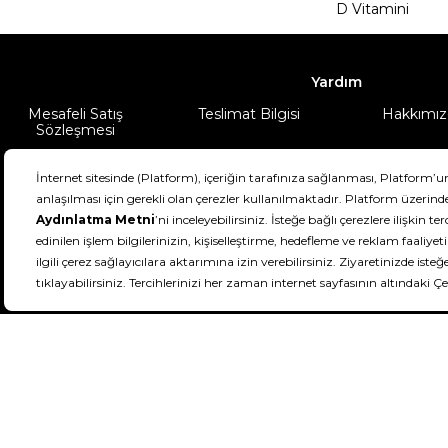
D Vitamini
Yardım
Mesafeli Satış
Teslimat Bilgisi
Hakkımız
Sözleşmesi
Şartlar & Koşullar
Ürünüm
DeFactoFIT ©️ 2022-2026. Tüm hakları sa
11
SEÇİNİZ