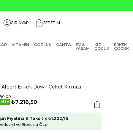
ili Ürünlerde ₺2000 Üzeri ₺200 İndirim Kodu: AGUSTOS200
GİRİŞ YAP
SEPETİM
LAR
VITAMIN
GÖZLÜK
ÇANTA
EV &
KIZ
ERKEK
YAŞAM
ÇOCUK
ÇOCUK
 Albert Erkek Down Ceket Kırmızı
90,00
₺7.216,50
ette
şin Fiyatına 6 Taksit x ₺1.202,75
rldcard ve Bonus'a Özel