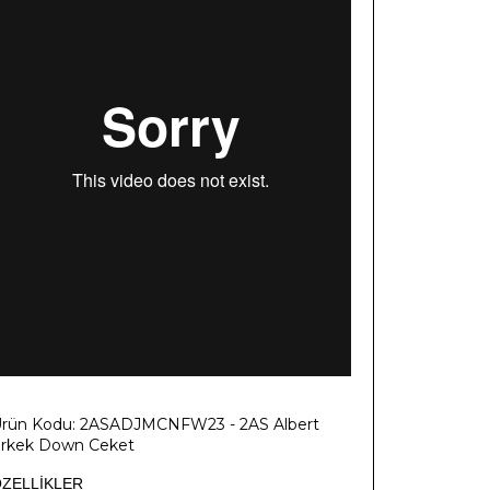
rün Kodu: 2ASADJMCNFW23 - 2AS Albert
rkek Down Ceket
ZELLİKLER