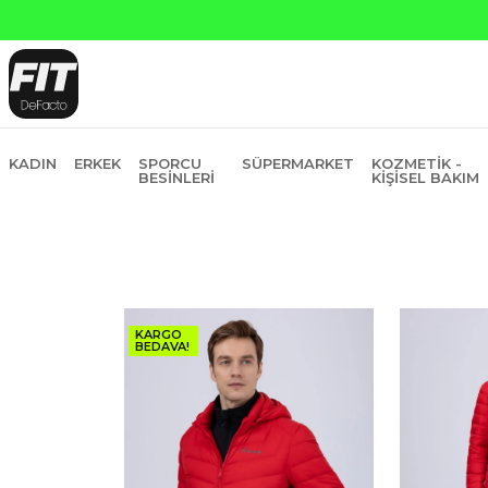
KADIN
ERKEK
SPORCU
SÜPERMARKET
KOZMETIK -
BESINLERI
KIŞISEL BAKIM
KARGO
BEDAVA!