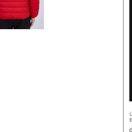
Ü
E
Ö