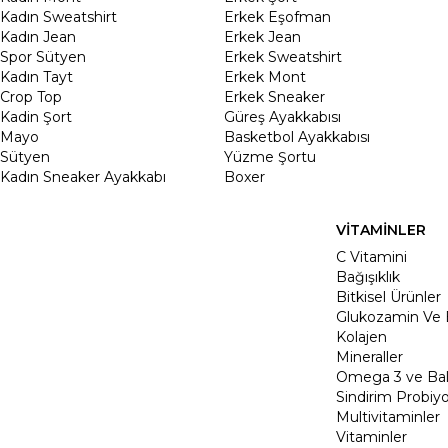
Kadın Sweatshirt
Erkek Eşofman
Kadın Jean
Erkek Jean
Spor Sütyen
Erkek Sweatshirt
Kadın Tayt
Erkek Mont
Crop Top
Erkek Sneaker
Kadin Şort
Güreş Ayakkabısı
Mayo
Basketbol Ayakkabısı
Sütyen
Yüzme Şortu
Kadın Sneaker Ayakkabı
Boxer
VİTAMİNLER
C Vitamini
Bağışıklık
Bitkisel Ürünler
Glukozamin Ve 
Kolajen
Mineraller
Omega 3 ve Balı
Sindirim Probiyo
Multivitaminler
Vitaminler