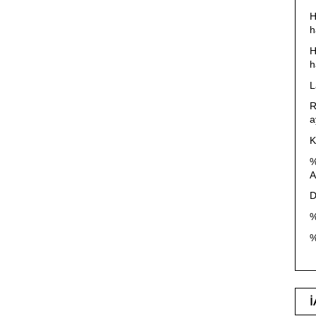
H
h
H
h
L
R
a
K
%
A
D
%
%