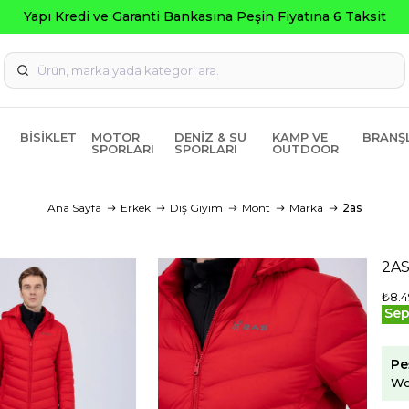
Seç
BISIKLET
MOTOR
DENIZ & SU
KAMP VE
BRANŞ
SPORLARI
SPORLARI
OUTDOOR
Ana Sayfa
Erkek
Dış Giyim
Mont
Marka
2as
2AS
₺8.4
Sep
Pe
Wo