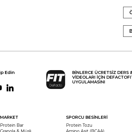
ip Edin
BİNLERCE ÜCRETSİZ DERS 
VİDEOLARI İÇİN DEFACTOFI
UYGULAMASINI
MARKET
SPORCU BESİNLERİ
Protein Bar
Protein Tozu
Granola & Müsli
Amino Asit (BCAA)