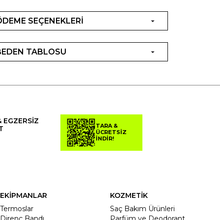
ÖDEME SEÇENEKLERİ
BEDEN TABLOSU
& EGZERSİZ
TARA &
T
ÜCRETSİZ
İNDİR!
EKİPMANLAR
KOZMETİK
Termoslar
Saç Bakım Ürünleri
Direnç Bandı
Parfüm ve Deodorant