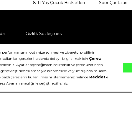
8-11 Yaş Çocuk Bisikletleri
Spor Çantaları
da
Gizlilik Sözleşmesi
ü nasıl iade edebilirim?
klıdır.