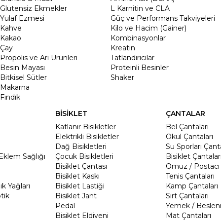
Glutensiz Ekmekler
L Karnitin ve CLA
Yulaf Ezmesi
Güç ve Performans Takviyeleri
Kahve
Kilo ve Hacim (Gainer)
Kakao
Kombinasyonlar
Çay
Kreatin
Propolis ve Arı Ürünleri
Tatlandırıcılar
Besin Mayası
Proteinli Besinler
Bitkisel Sütler
Shaker
Makarna
Fındık
BİSİKLET
ÇANTALAR
Katlanır Bisikletler
Bel Çantaları
Elektrikli Bisikletler
Okul Çantaları
Dağ Bisikletleri
Su Sporları Çanta
Eklem Sağlığı
Çocuk Bisikletleri
Bisiklet Çantalar
Bisiklet Çantası
Omuz / Postacı 
Bisiklet Kaskı
Tenis Çantaları
k Yağları
Bisiklet Lastiği
Kamp Çantaları
tik
Bisiklet Jant
Sırt Çantaları
Pedal
Yemek / Beslen
Bisiklet Eldiveni
Mat Çantaları