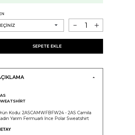
EN
SEPETE EKLE
AÇIKLAMA
2AS
SWEATSHIRT
rün Kodu: 2ASCAMWFBFW24 - 2AS Camila
adın Yarım Fermuarlı İnce Polar Sweatshirt
ETAY