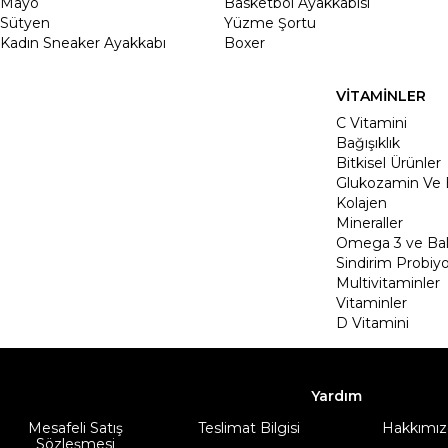
Mayo
Basketbol Ayakkabısı
Sütyen
Yüzme Şortu
Kadın Sneaker Ayakkabı
Boxer
VİTAMİNLER
C Vitamini
Bağışıklık
Bitkisel Ürünler
Glukozamin Ve 
Kolajen
Mineraller
Omega 3 ve Balı
Sindirim Probiyo
Multivitaminler
Vitaminler
D Vitamini
Yardım
Mesafeli Satış
Teslimat Bilgisi
Hakkımız
Sözleşmesi