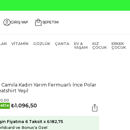
Seçili Ürünlerde ₺2000 Üz
GİRİŞ YAP
SEPETİM
LAR
VITAMIN
GÖZLÜK
ÇANTA
EV &
KIZ
ERKEK
YAŞAM
ÇOCUK
ÇOCUK
 Camila Kadın Yarım Fermuarlı İnce Polar
atshirt Yeşil
90,00
₺1.096,50
ette
şin Fiyatına 6 Taksit x ₺182,75
rldcard ve Bonus'a Özel