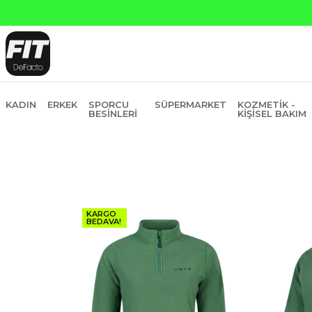
ankasına Peşin Fiyatına 6 Taksit
KADIN
ERKEK
SPORCU
SÜPERMARKET
KOZMETIK -
BESINLERI
KIŞISEL BAKIM
KARGO
BEDAVA!