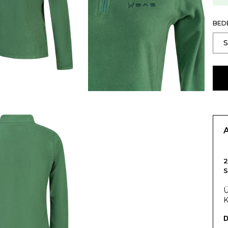
BED
Ü
K
D