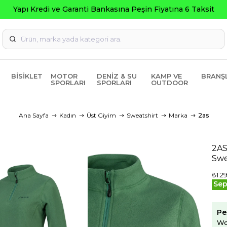
BISIKLET
MOTOR
DENIZ & SU
KAMP VE
BRANŞ
SPORLARI
SPORLARI
OUTDOOR
Ana Sayfa
Kadın
Üst Giyim
Sweatshirt
Marka
2as
2AS
Swe
₺1.2
Sep
Pe
Wo