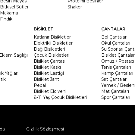
Besin Mayası
Proteinli Besinler
Bitkisel Sütler
Shaker
Makarna
Fındık
BİSİKLET
ÇANTALAR
Katlanır Bisikletler
Bel Çantaları
Elektrikli Bisikletler
Okul Çantaları
Dağ Bisikletleri
Su Sporları Çanta
Eklem Sağlığı
Çocuk Bisikletleri
Bisiklet Çantalar
Bisiklet Çantası
Omuz / Postacı 
Bisiklet Kaskı
Tenis Çantaları
k Yağları
Bisiklet Lastiği
Kamp Çantaları
tik
Bisiklet Jant
Sırt Çantaları
Pedal
Yemek / Beslen
Bisiklet Eldiveni
Mat Çantaları
8-11 Yaş Çocuk Bisikletleri
Spor Çantaları
da
Gizlilik Sözleşmesi