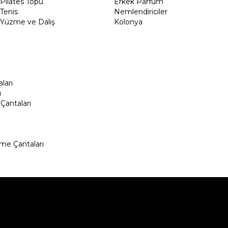
Pilates Topu
Erkek Parfüm
Tenis
Nemlendiriciler
Yüzme ve Dalış
Kolonya
ları
ı
Çantaları
me Çantaları