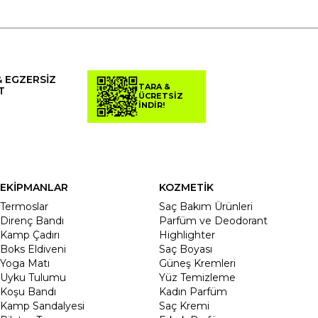
& EGZERSİZ
TARA &
T
ÜCRETSİZ
İNDİR!
EKİPMANLAR
KOZMETİK
Termoslar
Saç Bakım Ürünleri
Direnç Bandı
Parfüm ve Deodorant
Kamp Çadırı
Highlighter
Boks Eldiveni
Saç Boyası
Yoga Matı
Güneş Kremleri
Uyku Tulumu
Yüz Temizleme
Koşu Bandı
Kadın Parfüm
Kamp Sandalyesi
Saç Kremi