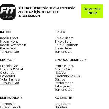
BİNLERCE ÜCRETSİZ DERS & EGZERSİZ
ÜCRETSİZ
VİDEOLARI İÇİN DEFACTOFIT
İNDİR
UYGULAMASINI
KADIN
ERKEK
Kadın Tişört
Erkek Tişört
Kadın Mont
Erkek Şort
Kadın Sweatshirt
Erkek Eşofman
Kadın Jean
Erkek Jean
Tümünü Gör
Tümünü Gör
MARKET
SPORCU BESİNLERİ
Protein Bar
Protein Tozu
Granola & Müsli
Amino Asit
Glutensiz
(BCAA)
Ekmekler
L Karnitin ve CLA
Yulaf Ezmesi
Güç ve
Tümünü Gör
Performans
Takviyeleri
Tümünü Gör
EKİPMANLAR
KOZMETİK
Termoslar
Saç Bakım
Direnç Bandı
Ürünleri