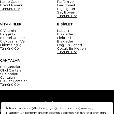
Kamp Çadırı
Parfüm ve
Boks Eldiveni
Deodorant
Tümünü Gör
Highlighter
Saç Boyası
Tümünü Gör
VİTAMİNLER
BİSİKLET
C Vitamini
Katlanır
Bağışıklık
Bisikletler
Bitkisel Ürünler
Elektrikli
Glukozamin Ve
Bisikletler
Eklem Sağlığı
Dağ Bisikletleri
Tümünü Gör
Çocuk Bisikletleri
Tümünü Gör
ÇANTALAR
Bel Çantaları
Okul Çantaları
Su Sporları
Çantaları
Bisiklet Çantaları
Tümünü Gör
Yardım
Mesafeli Satış Sözleşmesi
Teslimat Bilgisi