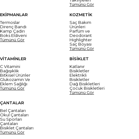
Tümünü Gör
EKİPMANLAR
KOZMETİK
Termoslar
Saç Bakım
Direnç Bandı
Ürünleri
Kamp Çadırı
Parfüm ve
Boks Eldiveni
Deodorant
Tümünü Gör
Highlighter
Saç Boyası
Tümünü Gör
VİTAMİNLER
BİSİKLET
C Vitamini
Katlanır
Bağışıklık
Bisikletler
Bitkisel Ürünler
Elektrikli
Glukozamin Ve
Bisikletler
Eklem Sağlığı
Dağ Bisikletleri
Tümünü Gör
Çocuk Bisikletleri
Tümünü Gör
ÇANTALAR
Bel Çantaları
Okul Çantaları
Su Sporları
Çantaları
Bisiklet Çantaları
Tümünü Gör