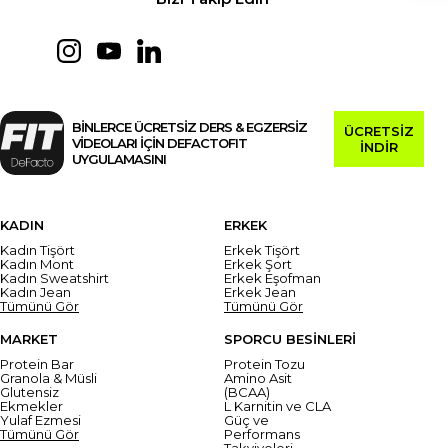
BİNLERCE ÜCRETSİZ DERS & EGZERSİZ
ÜCRETSİZ
VİDEOLARI İÇİN DEFACTOFIT
İNDİR
UYGULAMASINI
KADIN
ERKEK
Kadın Tişört
Erkek Tişört
Kadın Mont
Erkek Şort
Kadın Sweatshirt
Erkek Eşofman
Kadın Jean
Erkek Jean
Tümünü Gör
Tümünü Gör
MARKET
SPORCU BESİNLERİ
Protein Bar
Protein Tozu
Granola & Müsli
Amino Asit
Glutensiz
(BCAA)
Ekmekler
L Karnitin ve CLA
Yulaf Ezmesi
Güç ve
Tümünü Gör
Performans
Takviyeleri