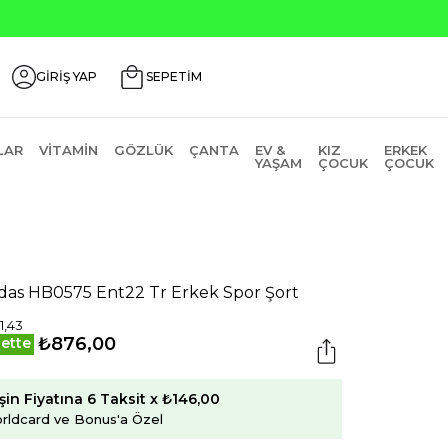
GİRİŞ YAP
SEPETİM
LAR
VITAMIN
GÖZLÜK
ÇANTA
EV &
KIZ
ERKEK
YAŞAM
ÇOCUK
ÇOCUK
das HB0575 Ent22 Tr Erkek Spor Şort
1,43
₺876,00
ette
şin Fiyatına 6 Taksit x ₺146,00
rldcard ve Bonus'a Özel