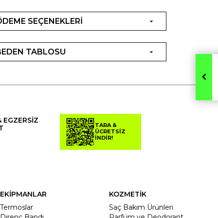
ÖDEME SEÇENEKLERİ
BEDEN TABLOSU
& EGZERSİZ
TARA &
T
ÜCRETSİZ
İNDİR!
EKİPMANLAR
KOZMETİK
Termoslar
Saç Bakım Ürünleri
Direnç Bandı
Parfüm ve Deodorant