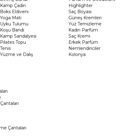
Kamp Çadırı
Highlighter
Boks Eldiveni
Saç Boyası
Yoga Matı
Güneş Kremleri
Uyku Tulumu
Yüz Temizleme
Koşu Bandı
Kadın Parfüm
Kamp Sandalyesi
Saç Kremi
Pilates Topu
Erkek Parfüm
Tenis
Nemlendiriciler
Yüzme ve Dalış
Kolonya
ları
ı
Çantaları
me Çantaları