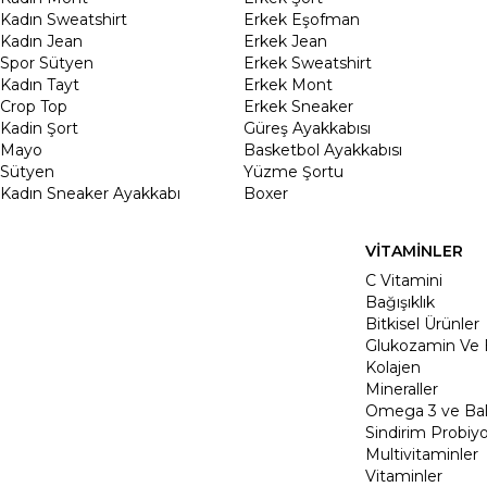
Kadın Sweatshirt
Erkek Eşofman
Kadın Jean
Erkek Jean
Spor Sütyen
Erkek Sweatshirt
Kadın Tayt
Erkek Mont
Crop Top
Erkek Sneaker
Kadin Şort
Güreş Ayakkabısı
Mayo
Basketbol Ayakkabısı
Sütyen
Yüzme Şortu
Kadın Sneaker Ayakkabı
Boxer
VİTAMİNLER
C Vitamini
Bağışıklık
Bitkisel Ürünler
Glukozamin Ve 
Kolajen
Mineraller
Omega 3 ve Balı
Sindirim Probiyo
Multivitaminler
Vitaminler