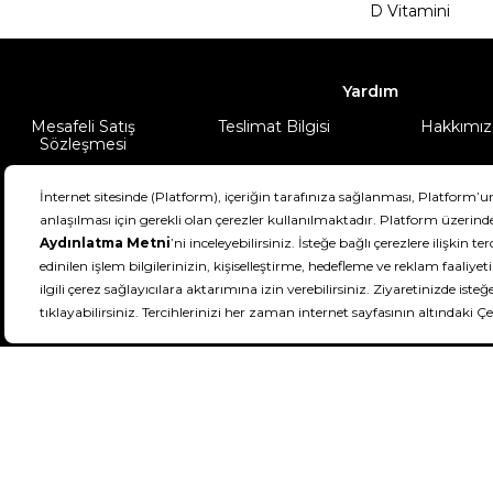
D Vitamini
Yardım
Mesafeli Satış
Teslimat Bilgisi
Hakkımız
Sözleşmesi
Şartlar & Koşullar
Ürünüm
DeFactoFIT ©️ 2022-2026. Tüm hakları sa
21
SEÇİNİZ