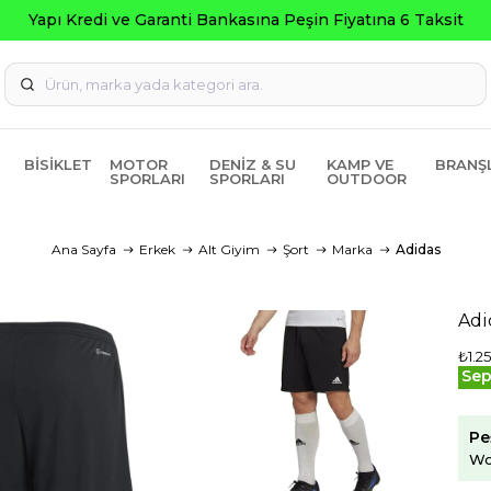
Yapı Kredi ve Garanti Bankasına Peşin Fiyatına 6 Taksit
BISIKLET
MOTOR
DENIZ & SU
KAMP VE
BRANŞ
SPORLARI
SPORLARI
OUTDOOR
Ana Sayfa
Erkek
Alt Giyim
Şort
Marka
Adidas
Adi
₺1.25
Sep
Pe
Wo