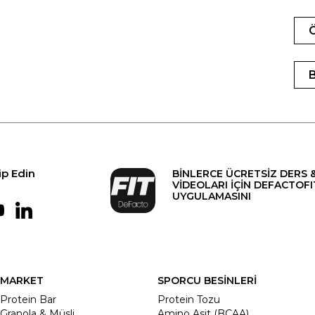
ip Edin
BİNLERCE ÜCRETSİZ DERS 
VİDEOLARI İÇİN DEFACTOFI
UYGULAMASINI
MARKET
SPORCU BESİNLERİ
Protein Bar
Protein Tozu
Granola & Müsli
Amino Asit (BCAA)