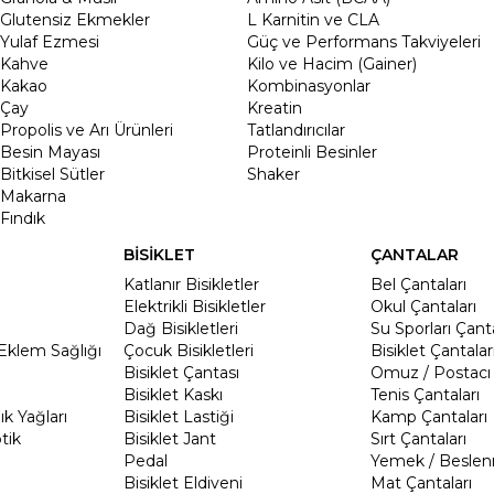
Glutensiz Ekmekler
L Karnitin ve CLA
Yulaf Ezmesi
Güç ve Performans Takviyeleri
Kahve
Kilo ve Hacim (Gainer)
Kakao
Kombinasyonlar
Çay
Kreatin
Propolis ve Arı Ürünleri
Tatlandırıcılar
Besin Mayası
Proteinli Besinler
Bitkisel Sütler
Shaker
Makarna
Fındık
BİSİKLET
ÇANTALAR
Katlanır Bisikletler
Bel Çantaları
Elektrikli Bisikletler
Okul Çantaları
Dağ Bisikletleri
Su Sporları Çanta
Eklem Sağlığı
Çocuk Bisikletleri
Bisiklet Çantalar
Bisiklet Çantası
Omuz / Postacı 
Bisiklet Kaskı
Tenis Çantaları
k Yağları
Bisiklet Lastiği
Kamp Çantaları
tik
Bisiklet Jant
Sırt Çantaları
Pedal
Yemek / Beslen
Bisiklet Eldiveni
Mat Çantaları