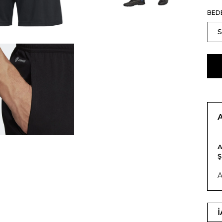
BED
A