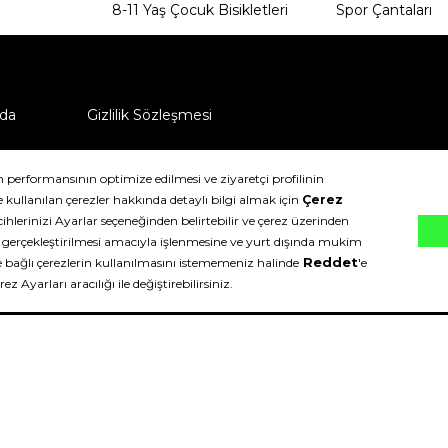
8-11 Yaş Çocuk Bisikletleri
Spor Çantaları
da
Gizlilik Sözleşmesi
ü nasıl iade edebilirim?
klıdır.