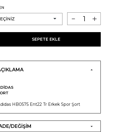
EN
SEPETE EKLE
AÇIKLAMA
ADIDAS
ŞORT
didas HB0575 Ent22 Tr Erkek Spor Şort
İADE/DEĞİŞİM