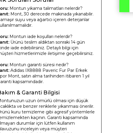
oru:
Montun yıkama talimatları nelerdir?
anıt:
Mont, 30 derecede makinada yıkanabilir.
amaşır suyu veya ağartıcı içeren deterjanlar
ullanılmamalıdır.
oru:
Montun iade koşulları nelerdir?
anıt:
Ürünü teslim aldıktan sonraki 14 gün
çinde iade edebilirsiniz. Detaylı bilgi için
üşteri hizmetlerimizle iletişime geçebilirsiniz.
oru:
Montun garanti süresi nedir?
anıt:
Adidas IX8888 Paveric Fur Par Erkek
por Mont, satın alma tarihinden itibaren 1 yıl
aranti kapsamındadır.
Bakım & Garanti Bilgisi
ontunuzun uzun ömürlü olması için düşük
ıcaklıkta ve benzer renklerle yıkanması önerilir.
rünü kuru temizleme gibi agresif yöntemlerle
emizlemekten kaçının. Garanti kapsamında
lmayan durumlar için lütfen kullanım
ılavuzunu inceleyin veya müşteri