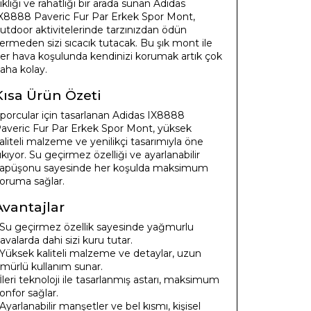
ıklığı ve rahatlığı bir arada sunan Adidas
X8888 Paveric Fur Par Erkek Spor Mont,
utdoor aktivitelerinde tarzınızdan ödün
ermeden sizi sıcacık tutacak. Bu şık mont ile
er hava koşulunda kendinizi korumak artık çok
aha kolay.
Kısa Ürün Özeti
porcular için tasarlanan Adidas IX8888
averic Fur Par Erkek Spor Mont, yüksek
aliteli malzeme ve yenilikçi tasarımıyla öne
ıkıyor. Su geçirmez özelliği ve ayarlanabilir
apüşonu sayesinde her koşulda maksimum
oruma sağlar.
Avantajlar
 Su geçirmez özellik sayesinde yağmurlu
avalarda dahi sizi kuru tutar.
 Yüksek kaliteli malzeme ve detaylar, uzun
mürlü kullanım sunar.
 İleri teknoloji ile tasarlanmış astarı, maksimum
onfor sağlar.
 Ayarlanabilir manşetler ve bel kısmı, kişisel