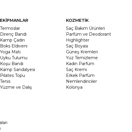
EKİPMANLAR
KOZMETİK
Termoslar
Saç Bakım Ürünleri
Direnç Bandı
Parfüm ve Deodorant
Kamp Çadırı
Highlighter
Boks Eldiveni
Saç Boyası
Yoga Matı
Güneş Kremleri
Uyku Tulumu
Yüz Temizleme
Koşu Bandı
Kadın Parfüm
Kamp Sandalyesi
Saç Kremi
Pilates Topu
Erkek Parfüm
Tenis
Nemlendiriciler
Yüzme ve Dalış
Kolonya
ları
ı