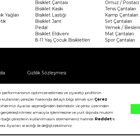
Bisiklet Çantası
Omuz / Postacı 
Bisiklet Kaskı
Tenis Çantaları
k Yağları
Bisiklet Lastiği
Kamp Çantaları
tik
Bisiklet Jant
Sırt Çantaları
Pedal
Yemek / Beslen
Bisiklet Eldiveni
Mat Çantaları
8-11 Yaş Çocuk Bisikletleri
Spor Çantaları
da
Gizlilik Sözleşmesi
ü nasıl iade edebilirim?
klıdır.