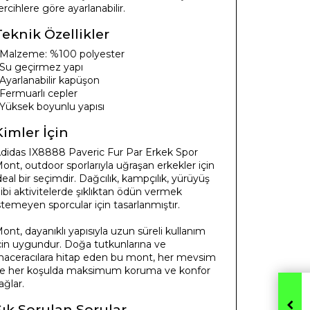
ercihlere göre ayarlanabilir.
Teknik Özellikler
 Malzeme: %100 polyester
 Su geçirmez yapı
 Ayarlanabilir kapüşon
 Fermuarlı cepler
 Yüksek boyunlu yapısı
Kimler İçin
didas IX8888 Paveric Fur Par Erkek Spor
ont, outdoor sporlarıyla uğraşan erkekler için
deal bir seçimdir. Dağcılık, kampçılık, yürüyüş
ibi aktivitelerde şıklıktan ödün vermek
stemeyen sporcular için tasarlanmıştır.
ont, dayanıklı yapısıyla uzun süreli kullanım
çin uygundur. Doğa tutkunlarına ve
aceracılara hitap eden bu mont, her mevsim
e her koşulda maksimum koruma ve konfor
ağlar.
Sık Sorulan Sorular