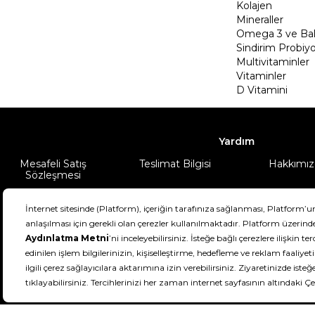
Kolajen
Mineraller
Omega 3 ve Balı
Sindirim Probiyo
Multivitaminler
Vitaminler
D Vitamini
Yardım
Mesafeli Satış
Teslimat Bilgisi
Hakkımız
Sözleşmesi
Şartlar & Koşullar
Ürünüm
DeFactoFIT ©️ 2022-2026. Tüm hakları sa
11
SEÇİNİZ