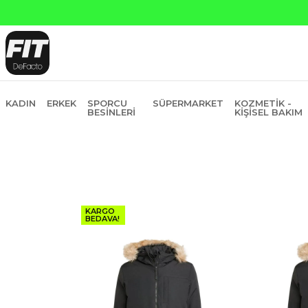
KADIN
ERKEK
SPORCU
SÜPERMARKET
KOZMETIK -
BESINLERI
KIŞISEL BAKIM
KARGO
BEDAVA!