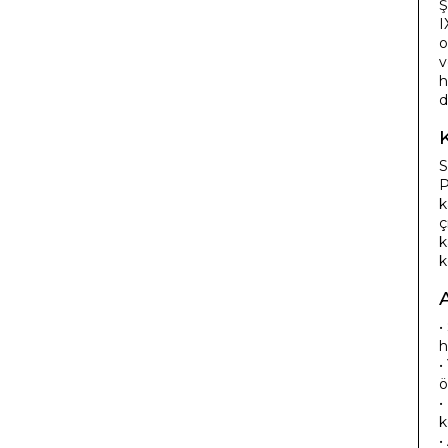
Ş
I
o
v
h
d
S
P
k
ç
k
k
•
h
•
ö
•
k
•