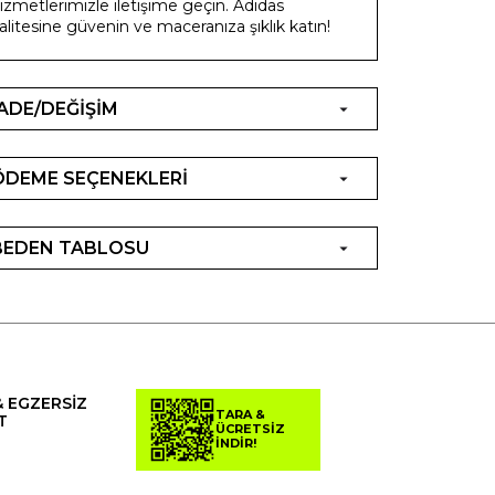
izmetlerimizle iletişime geçin. Adidas
alitesine güvenin ve maceranıza şıklık katın!
İADE/DEĞİŞİM
ÖDEME SEÇENEKLERİ
BEDEN TABLOSU
& EGZERSİZ
TARA &
T
ÜCRETSİZ
İNDİR!