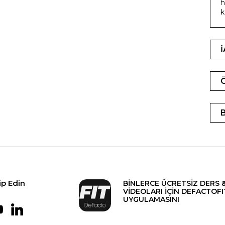
h
k
ip Edin
BİNLERCE ÜCRETSİZ DERS 
VİDEOLARI İÇİN DEFACTOFI
UYGULAMASINI