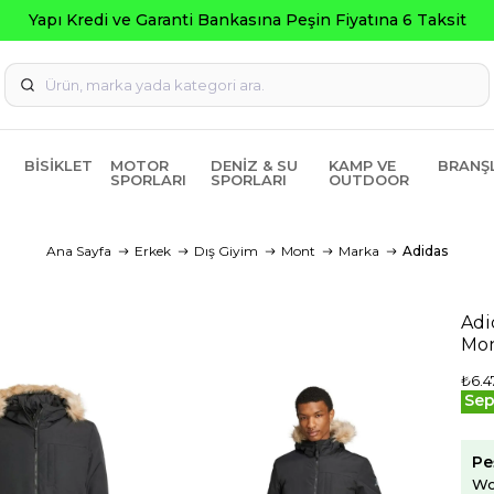
Seçili Ürünlerde ₺2000 Üzeri ₺200 İndirim
BISIKLET
MOTOR
DENIZ & SU
KAMP VE
BRANŞ
SPORLARI
SPORLARI
OUTDOOR
Ana Sayfa
Erkek
Dış Giyim
Mont
Marka
Adidas
Adi
Mo
₺6.4
Sep
Pe
Wo