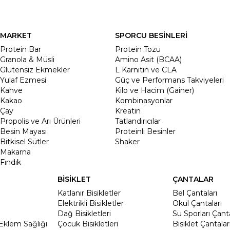
MARKET
SPORCU BESİNLERİ
Protein Bar
Protein Tozu
Granola & Müsli
Amino Asit (BCAA)
Glutensiz Ekmekler
L Karnitin ve CLA
Yulaf Ezmesi
Güç ve Performans Takviyeleri
Kahve
Kilo ve Hacim (Gainer)
Kakao
Kombinasyonlar
Çay
Kreatin
Propolis ve Arı Ürünleri
Tatlandırıcılar
Besin Mayası
Proteinli Besinler
Bitkisel Sütler
Shaker
Makarna
Fındık
BİSİKLET
ÇANTALAR
Katlanır Bisikletler
Bel Çantaları
Elektrikli Bisikletler
Okul Çantaları
Dağ Bisikletleri
Su Sporları Çanta
Eklem Sağlığı
Çocuk Bisikletleri
Bisiklet Çantalar