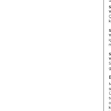
S
Y
Ç
k
S
Y
i
m
S
Y
S
g
M
s
Ü
t
o
k