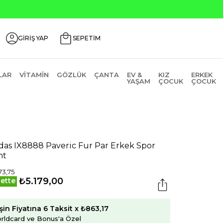
 Kodu: AGUSTOS200
GİRİŞ YAP
SEPETİM
LAR
VITAMIN
GÖZLÜK
ÇANTA
EV &
KIZ
ERKEK
YAŞAM
ÇOCUK
ÇOCUK
das IX8888 Paveric Fur Par Erkek Spor
nt
73,75
₺5.179,00
ette
şin Fiyatına 6 Taksit x ₺863,17
rldcard ve Bonus'a Özel