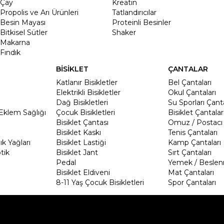
Çay
Kreatin
Propolis ve Arı Ürünleri
Tatlandırıcılar
Besin Mayası
Proteinli Besinler
Bitkisel Sütler
Shaker
Makarna
Fındık
BİSİKLET
ÇANTALAR
Katlanır Bisikletler
Bel Çantaları
Elektrikli Bisikletler
Okul Çantaları
Dağ Bisikletleri
Su Sporları Çanta
Eklem Sağlığı
Çocuk Bisikletleri
Bisiklet Çantalar
Bisiklet Çantası
Omuz / Postacı 
Bisiklet Kaskı
Tenis Çantaları
k Yağları
Bisiklet Lastiği
Kamp Çantaları
tik
Bisiklet Jant
Sırt Çantaları
Pedal
Yemek / Beslen
Bisiklet Eldiveni
Mat Çantaları
8-11 Yaş Çocuk Bisikletleri
Spor Çantaları