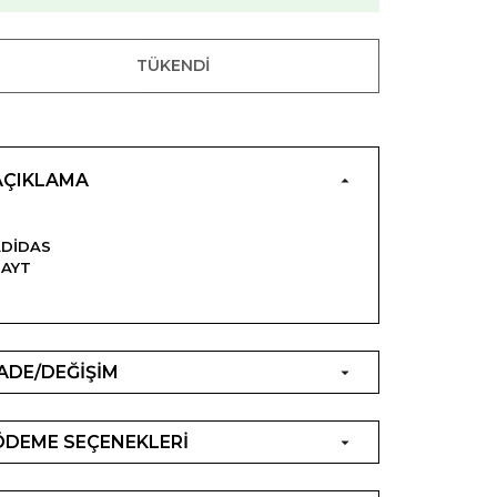
TÜKENDI
AÇIKLAMA
ADIDAS
TAYT
İADE/DEĞİŞİM
ÖDEME SEÇENEKLERİ