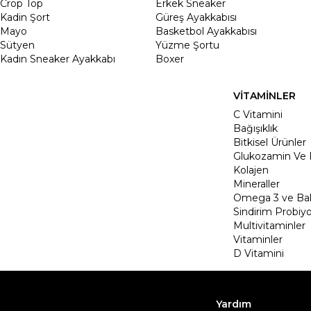
Crop Top
Erkek Sneaker
Kadin Şort
Güreş Ayakkabısı
Mayo
Basketbol Ayakkabısı
Sütyen
Yüzme Şortu
Kadın Sneaker Ayakkabı
Boxer
VİTAMİNLER
C Vitamini
Bağışıklık
Bitkisel Ürünler
Glukozamin Ve 
Kolajen
Mineraller
Omega 3 ve Balı
Sindirim Probiyo
Multivitaminler
Vitaminler
D Vitamini
Yardım