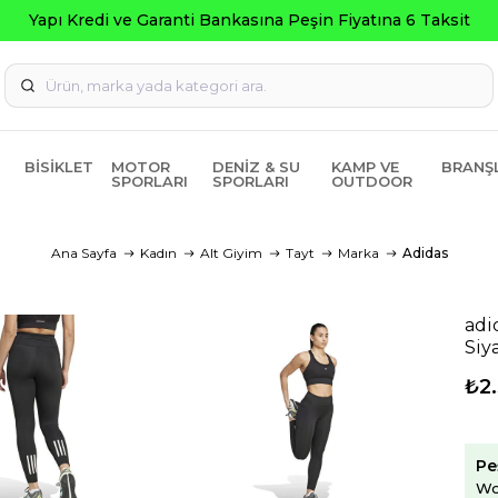
Yapı Kredi ve Garanti Bankasına Peşin Fiyatına 6 Taksit
BISIKLET
MOTOR
DENIZ & SU
KAMP VE
BRANŞ
SPORLARI
SPORLARI
OUTDOOR
Ana Sayfa
Kadın
Alt Giyim
Tayt
Marka
Adidas
adi
Siy
₺2
Pe
Wo