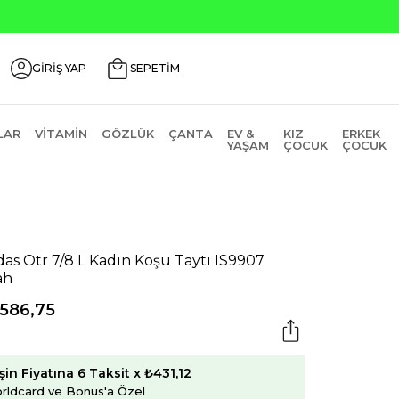
GİRİŞ YAP
SEPETİM
LAR
VITAMIN
GÖZLÜK
ÇANTA
EV &
KIZ
ERKEK
YAŞAM
ÇOCUK
ÇOCUK
das Otr 7/8 L Kadın Koşu Taytı IS9907
ah
.586,75
şin Fiyatına 6 Taksit x ₺431,12
rldcard ve Bonus'a Özel