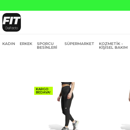
KADIN
ERKEK
SPORCU
SÜPERMARKET
KOZMETIK -
BESINLERI
KIŞISEL BAKIM
KARGO
BEDAVA!