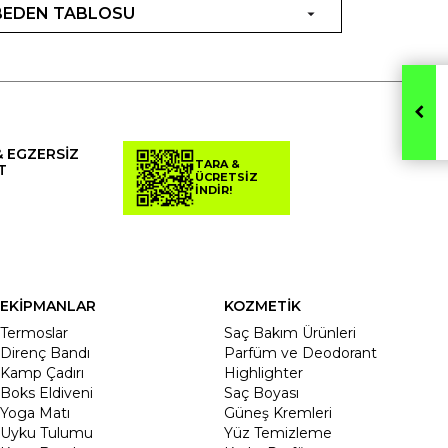
BEDEN TABLOSU
& EGZERSİZ
TARA &
T
ÜCRETSİZ
İNDİR!
EKİPMANLAR
KOZMETİK
Termoslar
Saç Bakım Ürünleri
Direnç Bandı
Parfüm ve Deodorant
Kamp Çadırı
Highlighter
Boks Eldiveni
Saç Boyası
Yoga Matı
Güneş Kremleri
Uyku Tulumu
Yüz Temizleme