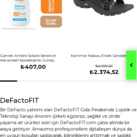
Garnier Ambre Solaire Sensitive
Karrimor Nassau Erkek Sandalet
Advanced Hipoalerjenik Güneş
Koruyucu Sprey SPF50+ 150 ml
₺407,00
₺4.999,01
₺2.374,52
DeFactoFIT
Bir DeFacto yatırımı olan DeFactoFIT Gıda Perakende Lojistik ve
Teknoloji Sanayi Anonim Şirketi egzersiz, sağlıklı ve zinde
yaşama ait ürünleri sizin için DeFactoFIT.com çatısı altında bir
araya getiriyor. Amacımız profesyonellere dijitalleşen dünya da
en uygun koşulları sağlayarak, bilinirliklerini arttırmak ve sağlıklı