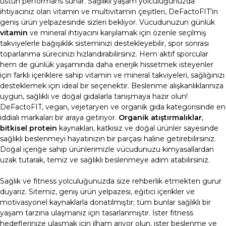
üstün performans sunar.
Sağlıklı yaşam yolculuğunuzda
ihtiyacınız olan vitamin ve
multivitamin
çeşitleri, DeFactoFIT’in
geniş ürün yelpazesinde sizleri bekliyor. Vücudunuzun günlük
vitamin
ve mineral ihtiyacını karşılamak için özenle seçilmiş
takviyelerle bağışıklık sisteminizi destekleyebilir, spor sonrası
toparlanma sürecinizi hızlandırabilirsiniz. Hem aktif sporcular
hem de günlük yaşamında daha enerjik hissetmek isteyenler
için farklı içeriklere sahip
vitamin
ve mineral takviyeleri, sağlığınızı
desteklemek için ideal bir seçenektir.
Beslenme alışkanlıklarınıza
uygun, sağlıklı ve doğal gıdalarla tanışmaya hazır olun!
DeFactoFIT, vegan, vejetaryen ve
organik gıda
kategorisinde en
iddialı markaları bir araya getiriyor.
Organik atıştırmalıklar
,
bitkisel protein
kaynakları, katkısız ve doğal ürünler sayesinde
sağlıklı beslenmeyi hayatınızın bir parçası haline getirebilirsiniz.
Doğal içeriğe sahip ürünlerimizle vücudunuzu kimyasallardan
uzak tutarak, temiz ve sağlıklı beslenmeye adım atabilirsiniz.
Sağlık ve fitness yolculuğunuzda size rehberlik etmekten gurur
duyarız. Sitemiz, geniş ürün yelpazesi, eğitici içerikler ve
motivasyonel kaynaklarla donatılmıştır; tüm bunlar sağlıklı bir
yaşam tarzına ulaşmanız için tasarlanmıştır. İster fitness
hedeflerinize ulaşmak için ilham arıyor olun, ister beslenme ve