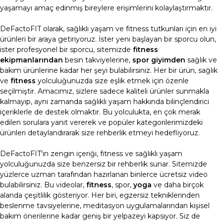
yaşamayı amaç edinmiş bireylere erişimlerini kolaylaştırmaktır.
DeFactoFIT olarak, sağlıklı yaşam ve fitness tutkunları için en iyi
ürünleri bir araya getiriyoruz. İster yeni başlayan bir sporcu olun,
ister profesyonel bir sporcu, sitemizde
fitness
ekipmanlarından
besin takviyelerine,
spor giyimden
sağlık ve
bakım ürünlerine kadar her şeyi bulabilirsiniz. Her bir ürün, sağlık
ve
fitness
yolculuğunuzda size eşlik etmek için özenle
seçilmiştir. Amacımız, sizlere sadece kaliteli ürünler sunmakla
kalmayıp, aynı zamanda sağlıklı yaşam hakkında bilinçlendirici
içeriklerle de destek olmaktır. Bu yolculukta, en çok merak
edilen sorulara yanıt vererek ve popüler kategorilerimizdeki
ürünleri detaylandırarak size rehberlik etmeyi hedefliyoruz.
DeFactoFIT'in zengin içeriği, fitness ve sağlıklı yaşam
yolculuğunuzda size benzersiz bir rehberlik sunar. Sitemizde
yüzlerce uzman tarafından hazırlanan binlerce ücretsiz video
bulabilirsiniz. Bu videolar,
fitness
, spor,
yoga
ve daha birçok
alanda çeşitlilik gösteriyor. Her biri, egzersiz tekniklerinden
beslenme tavsiyelerine, meditasyon uygulamalarından kişisel
bakım önerilerine kadar geniş bir yelpazeyi kapsıyor. Siz de