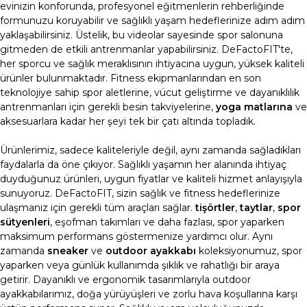
evinizin konforunda, profesyonel eğitmenlerin rehberliğinde
formunuzu koruyabilir ve sağlıklı yaşam hedeflerinize adım adım
yaklaşabilirsiniz. Üstelik, bu videolar sayesinde spor salonuna
gitmeden de etkili antrenmanlar yapabilirsiniz.
DeFactoFIT'te,
her sporcu ve sağlık meraklısının ihtiyacına uygun, yüksek kaliteli
ürünler bulunmaktadır. Fitness ekipmanlarından en son
teknolojiye sahip spor aletlerine, vücut geliştirme ve dayanıklılık
antrenmanları için gerekli besin takviyelerine,
yoga matlarına
ve
aksesuarlara kadar her şeyi tek bir çatı altında topladık.
Ürünlerimiz, sadece kaliteleriyle değil, aynı zamanda sağladıkları
faydalarla da öne çıkıyor. Sağlıklı yaşamın her alanında ihtiyaç
duyduğunuz ürünleri, uygun fiyatlar ve kaliteli hizmet anlayışıyla
sunuyoruz. DeFactoFIT, sizin sağlık ve fitness hedeflerinize
ulaşmanız için gerekli tüm araçları sağlar.
tişörtler
,
taytlar
,
spor
sütyenleri
, eşofman takımları ve daha fazlası, spor yaparken
maksimum performans göstermenize yardımcı olur. Aynı
zamanda
sneaker
ve
outdoor ayakkabı
koleksiyonumuz, spor
yaparken veya günlük kullanımda şıklık ve rahatlığı bir araya
getirir. Dayanıklı ve ergonomik tasarımlarıyla outdoor
ayakkabılarımız, doğa yürüyüşleri ve zorlu hava koşullarına karşı