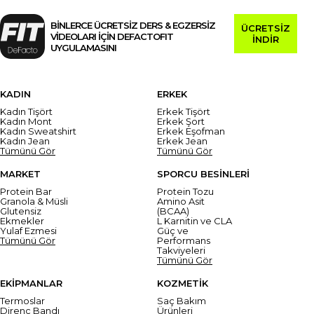
BİNLERCE ÜCRETSİZ DERS & EGZERSİZ
ÜCRETSİZ
VİDEOLARI İÇİN DEFACTOFIT
İNDİR
UYGULAMASINI
KADIN
ERKEK
Kadın Tişört
Erkek Tişört
Kadın Mont
Erkek Şort
Kadın Sweatshirt
Erkek Eşofman
Kadın Jean
Erkek Jean
Tümünü Gör
Tümünü Gör
MARKET
SPORCU BESİNLERİ
Protein Bar
Protein Tozu
Granola & Müsli
Amino Asit
Glutensiz
(BCAA)
Ekmekler
L Karnitin ve CLA
Yulaf Ezmesi
Güç ve
Tümünü Gör
Performans
Takviyeleri
Tümünü Gör
EKİPMANLAR
KOZMETİK
Termoslar
Saç Bakım
Direnç Bandı
Ürünleri