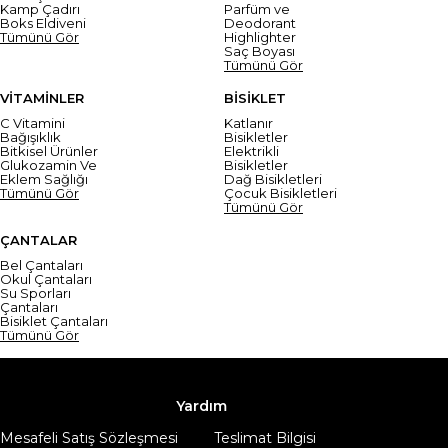
Kamp Çadırı
Parfüm ve
Boks Eldiveni
Deodorant
Tümünü Gör
Highlighter
Saç Boyası
Tümünü Gör
VİTAMİNLER
BİSİKLET
C Vitamini
Katlanır
Bağışıklık
Bisikletler
Bitkisel Ürünler
Elektrikli
Glukozamin Ve
Bisikletler
Eklem Sağlığı
Dağ Bisikletleri
Tümünü Gör
Çocuk Bisikletleri
Tümünü Gör
ÇANTALAR
Bel Çantaları
Okul Çantaları
Su Sporları
Çantaları
Bisiklet Çantaları
Tümünü Gör
Yardım
Mesafeli Satış Sözleşmesi
Teslimat Bilgisi