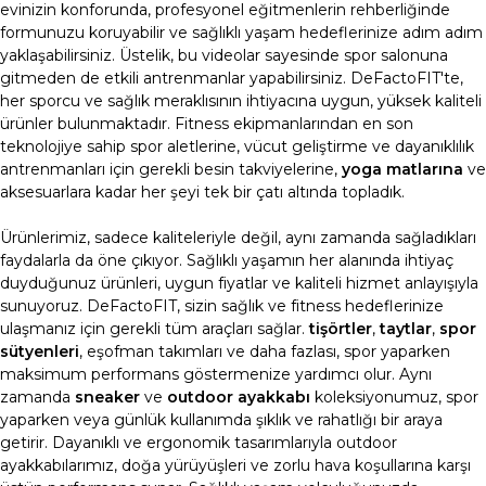
evinizin konforunda, profesyonel eğitmenlerin rehberliğinde
formunuzu koruyabilir ve sağlıklı yaşam hedeflerinize adım adım
yaklaşabilirsiniz. Üstelik, bu videolar sayesinde spor salonuna
gitmeden de etkili antrenmanlar yapabilirsiniz.
DeFactoFIT'te,
her sporcu ve sağlık meraklısının ihtiyacına uygun, yüksek kaliteli
ürünler bulunmaktadır. Fitness ekipmanlarından en son
teknolojiye sahip spor aletlerine, vücut geliştirme ve dayanıklılık
antrenmanları için gerekli besin takviyelerine,
yoga matlarına
ve
aksesuarlara kadar her şeyi tek bir çatı altında topladık.
Ürünlerimiz, sadece kaliteleriyle değil, aynı zamanda sağladıkları
faydalarla da öne çıkıyor. Sağlıklı yaşamın her alanında ihtiyaç
duyduğunuz ürünleri, uygun fiyatlar ve kaliteli hizmet anlayışıyla
sunuyoruz. DeFactoFIT, sizin sağlık ve fitness hedeflerinize
ulaşmanız için gerekli tüm araçları sağlar.
tişörtler
,
taytlar
,
spor
sütyenleri
, eşofman takımları ve daha fazlası, spor yaparken
maksimum performans göstermenize yardımcı olur. Aynı
zamanda
sneaker
ve
outdoor ayakkabı
koleksiyonumuz, spor
yaparken veya günlük kullanımda şıklık ve rahatlığı bir araya
getirir. Dayanıklı ve ergonomik tasarımlarıyla outdoor
ayakkabılarımız, doğa yürüyüşleri ve zorlu hava koşullarına karşı