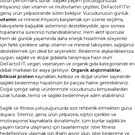
üstün performans sunar.
Sağlıklı yaşam yolculuğunuzda
ihtiyacınız olan vitamin ve
multivitamin
çeşitleri, DeFactoFIT’in
geniş ürün yelpazesinde sizleri bekliyor. Vücudunuzun günlük
vitamin
ve mineral ihtiyacını karşılamak için özenle seçilmiş
takviyelerle bağışıklık sisteminizi destekleyebilir, spor sonrası
toparlanma sürecinizi hızlandırabilirsiniz. Hem aktif sporcular
hem de günlük yaşamında daha enerjik hissetmek isteyenler
için farklı içeriklere sahip
vitamin
ve mineral takviyeleri, sağlığınızı
desteklemek için ideal bir seçenektir.
Beslenme alışkanlıklarınıza
uygun, sağlıklı ve doğal gıdalarla tanışmaya hazır olun!
DeFactoFIT, vegan, vejetaryen ve
organik gıda
kategorisinde en
iddialı markaları bir araya getiriyor.
Organik atıştırmalıklar
,
bitkisel protein
kaynakları, katkısız ve doğal ürünler sayesinde
sağlıklı beslenmeyi hayatınızın bir parçası haline getirebilirsiniz.
Doğal içeriğe sahip ürünlerimizle vücudunuzu kimyasallardan
uzak tutarak, temiz ve sağlıklı beslenmeye adım atabilirsiniz.
Sağlık ve fitness yolculuğunuzda size rehberlik etmekten gurur
duyarız. Sitemiz, geniş ürün yelpazesi, eğitici içerikler ve
motivasyonel kaynaklarla donatılmıştır; tüm bunlar sağlıklı bir
yaşam tarzına ulaşmanız için tasarlanmıştır. İster fitness
hedeflerinize ulaşmak için ilham arıyor olun, ister beslenme ve