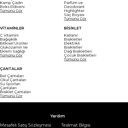
Kamp Çadırı
Parfüm ve
Boks Eldiveni
Deodorant
Tümünü Gör
Highlighter
Saç Boyası
Tümünü Gör
VİTAMİNLER
BİSİKLET
C Vitamini
Katlanır
Bağışıklık
Bisikletler
Bitkisel Ürünler
Elektrikli
Glukozamin Ve
Bisikletler
Eklem Sağlığı
Dağ Bisikletleri
Tümünü Gör
Çocuk Bisikletleri
Tümünü Gör
ÇANTALAR
Bel Çantaları
Okul Çantaları
Su Sporları
Çantaları
Bisiklet Çantaları
Tümünü Gör
Yardım
Mesafeli Satış Sözleşmesi
Teslimat Bilgisi