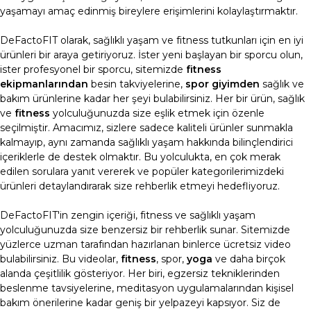
yaşamayı amaç edinmiş bireylere erişimlerini kolaylaştırmaktır.
DeFactoFIT olarak, sağlıklı yaşam ve fitness tutkunları için en iyi
ürünleri bir araya getiriyoruz. İster yeni başlayan bir sporcu olun,
ister profesyonel bir sporcu, sitemizde
fitness
ekipmanlarından
besin takviyelerine,
spor giyimden
sağlık ve
bakım ürünlerine kadar her şeyi bulabilirsiniz. Her bir ürün, sağlık
ve
fitness
yolculuğunuzda size eşlik etmek için özenle
seçilmiştir. Amacımız, sizlere sadece kaliteli ürünler sunmakla
kalmayıp, aynı zamanda sağlıklı yaşam hakkında bilinçlendirici
içeriklerle de destek olmaktır. Bu yolculukta, en çok merak
edilen sorulara yanıt vererek ve popüler kategorilerimizdeki
ürünleri detaylandırarak size rehberlik etmeyi hedefliyoruz.
DeFactoFIT'in zengin içeriği, fitness ve sağlıklı yaşam
yolculuğunuzda size benzersiz bir rehberlik sunar. Sitemizde
yüzlerce uzman tarafından hazırlanan binlerce ücretsiz video
bulabilirsiniz. Bu videolar,
fitness
, spor,
yoga
ve daha birçok
alanda çeşitlilik gösteriyor. Her biri, egzersiz tekniklerinden
beslenme tavsiyelerine, meditasyon uygulamalarından kişisel
bakım önerilerine kadar geniş bir yelpazeyi kapsıyor. Siz de