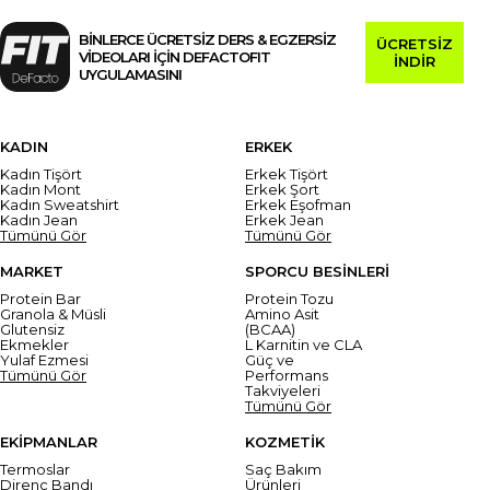
BİNLERCE ÜCRETSİZ DERS & EGZERSİZ
ÜCRETSİZ
VİDEOLARI İÇİN DEFACTOFIT
İNDİR
UYGULAMASINI
KADIN
ERKEK
Kadın Tişört
Erkek Tişört
Kadın Mont
Erkek Şort
Kadın Sweatshirt
Erkek Eşofman
Kadın Jean
Erkek Jean
Tümünü Gör
Tümünü Gör
MARKET
SPORCU BESİNLERİ
Protein Bar
Protein Tozu
Granola & Müsli
Amino Asit
Glutensiz
(BCAA)
Ekmekler
L Karnitin ve CLA
Yulaf Ezmesi
Güç ve
Tümünü Gör
Performans
Takviyeleri
Tümünü Gör
EKİPMANLAR
KOZMETİK
Termoslar
Saç Bakım
Direnç Bandı
Ürünleri