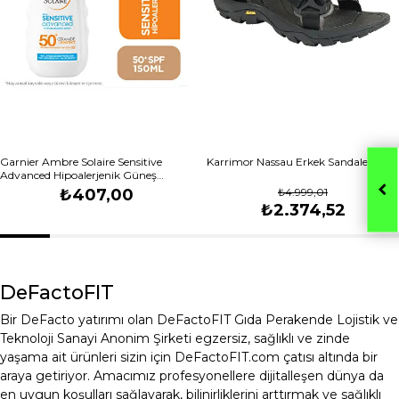
Garnier Ambre Solaire Sensitive
Karrimor Nassau Erkek Sandalet
Advanced Hipoalerjenik Güneş
Koruyucu Sprey SPF50+ 150 ml
₺407,00
₺4.999,01
₺2.374,52
DeFactoFIT
Bir DeFacto yatırımı olan DeFactoFIT Gıda Perakende Lojistik ve
Teknoloji Sanayi Anonim Şirketi egzersiz, sağlıklı ve zinde
yaşama ait ürünleri sizin için DeFactoFIT.com çatısı altında bir
araya getiriyor. Amacımız profesyonellere dijitalleşen dünya da
en uygun koşulları sağlayarak, bilinirliklerini arttırmak ve sağlıklı