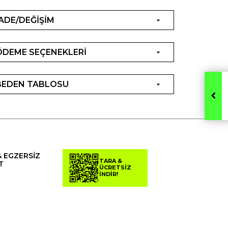
İADE/DEĞİŞİM
ÖDEME SEÇENEKLERİ
BEDEN TABLOSU
& EGZERSİZ
TARA &
T
ÜCRETSİZ
İNDİR!