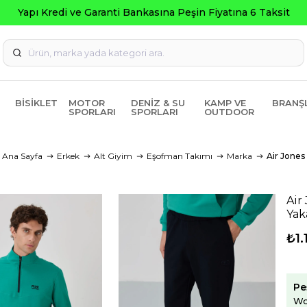
BISIKLET
MOTOR
DENIZ & SU
KAMP VE
BRANŞ
SPORLARI
SPORLARI
OUTDOOR
Ana Sayfa
Erkek
Alt Giyim
Eşofman Takımı
Marka
Air Jones
Air
Yak
₺1.
Pe
Wo