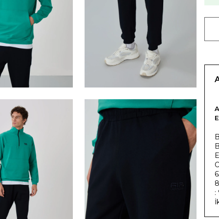
A
E
B
E
O
6
8
:
İ