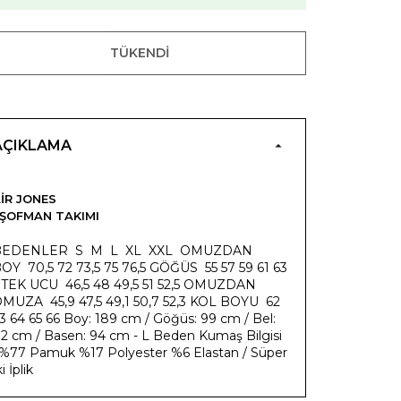
TÜKENDI
AÇIKLAMA
IR JONES
ŞOFMAN TAKIMI
BEDENLER S M L XL XXL OMUZDAN
OY 70,5 72 73,5 75 76,5 GÖĞÜS 55 57 59 61 63
TEK UCU 46,5 48 49,5 51 52,5 OMUZDAN
MUZA 45,9 47,5 49,1 50,7 52,3 KOL BOYU 62
3 64 65 66 Boy: 189 cm / Göğüs: 99 cm / Bel:
2 cm / Basen: 94 cm - L Beden Kumaş Bilgisi
 %77 Pamuk %17 Polyester %6 Elastan / Süper
ki İplik