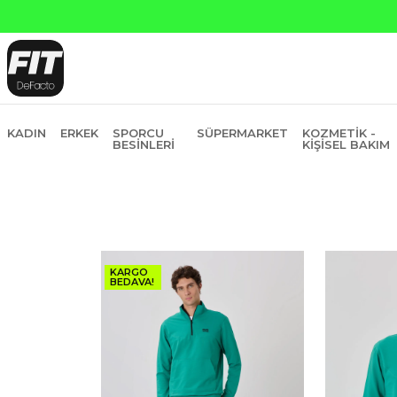
na Peşin Fiyatına 6 Taksit
KADIN
ERKEK
SPORCU
SÜPERMARKET
KOZMETIK -
BESINLERI
KIŞISEL BAKIM
KARGO
BEDAVA!