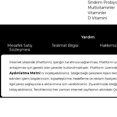
Sindirim Probiyo
Multivitaminler
Vitaminler
D Vitamini
Yardım
Mesafeli Satış
Teslimat Bilgisi
Hakkımız
Sözleşmesi
Şartlar & Koşullar
Ürünüm
DeFactoFIT ©️ 2022-2026. Tüm hakları sa
21