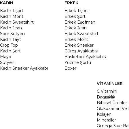
KADIN
ERKEK
Kadın Tişört
Erkek Tişört
Kadın Mont
Erkek Şort
Kadın Sweatshirt
Erkek Eşofman
Kadın Jean
Erkek Jean
Spor Sütyen
Erkek Sweatshirt
Kadın Tayt
Erkek Mont
Crop Top
Erkek Sneaker
Kadin Şort
Güreş Ayakkabısı
Mayo
Basketbol Ayakkabısı
Sütyen
Yüzme Şortu
Kadın Sneaker Ayakkabı
Boxer
VİTAMİNLER
C Vitamini
Bağışıklık
Bitkisel Ürünler
Glukozamin Ve 
Kolajen
Mineraller
Omega 3 ve Balı