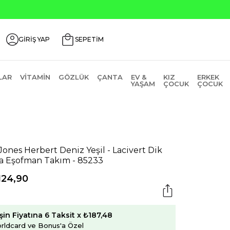
Seçili Ürünlerde ₺2000 Üzeri ₺2
GİRİŞ YAP
SEPETİM
LAR
VITAMIN
GÖZLÜK
ÇANTA
EV &
KIZ
ERKEK
YAŞAM
ÇOCUK
ÇOCUK
 Jones Herbert Deniz Yeşil - Lacivert Dik
a Eşofman Takım - 85233
124,90
şin Fiyatına 6 Taksit x ₺187,48
rldcard ve Bonus'a Özel