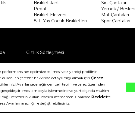
tik
Bisiklet Jant
Sırt Çantaları
Pedal
Yemek / Beslen
Bisiklet Eldiveni
Mat Çantaları
8-11 Yaş Çocuk Bisikletleri
Spor Çantaları
da
Gizlilik Sözleşmesi
ü nasıl iade edebilirim?
klıdır.