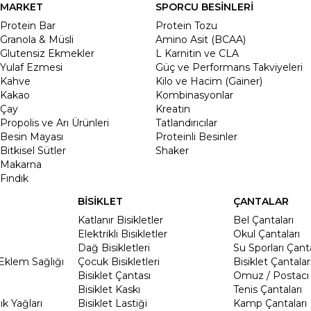
MARKET
SPORCU BESİNLERİ
Protein Bar
Protein Tozu
Granola & Müsli
Amino Asit (BCAA)
Glutensiz Ekmekler
L Karnitin ve CLA
Yulaf Ezmesi
Güç ve Performans Takviyeleri
Kahve
Kilo ve Hacim (Gainer)
Kakao
Kombinasyonlar
Çay
Kreatin
Propolis ve Arı Ürünleri
Tatlandırıcılar
Besin Mayası
Proteinli Besinler
Bitkisel Sütler
Shaker
Makarna
Fındık
BİSİKLET
ÇANTALAR
Katlanır Bisikletler
Bel Çantaları
Elektrikli Bisikletler
Okul Çantaları
Dağ Bisikletleri
Su Sporları Çanta
Eklem Sağlığı
Çocuk Bisikletleri
Bisiklet Çantalar
Bisiklet Çantası
Omuz / Postacı 
Bisiklet Kaskı
Tenis Çantaları
k Yağları
Bisiklet Lastiği
Kamp Çantaları