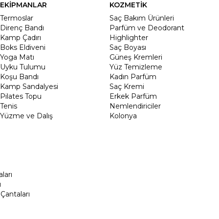
EKİPMANLAR
KOZMETİK
Termoslar
Saç Bakım Ürünleri
Direnç Bandı
Parfüm ve Deodorant
Kamp Çadırı
Highlighter
Boks Eldiveni
Saç Boyası
Yoga Matı
Güneş Kremleri
Uyku Tulumu
Yüz Temizleme
Koşu Bandı
Kadın Parfüm
Kamp Sandalyesi
Saç Kremi
Pilates Topu
Erkek Parfüm
Tenis
Nemlendiriciler
Yüzme ve Dalış
Kolonya
ları
ı
Çantaları