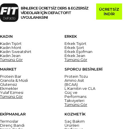
BİNLERCE ÜCRETSİZ DERS & EGZERSİZ
ÜCRETSİZ
VİDEOLARI İÇİN DEFACTOFIT
İNDİR
UYGULAMASINI
KADIN
ERKEK
Kadın Tişört
Erkek Tişört
Kadın Mont
Erkek Şort
Kadın Sweatshirt
Erkek Eşofman
Kadın Jean
Erkek Jean
Tümünü Gör
Tümünü Gör
MARKET
SPORCU BESİNLERİ
Protein Bar
Protein Tozu
Granola & Müsli
Amino Asit
Glutensiz
(BCAA)
Ekmekler
L Karnitin ve CLA
Yulaf Ezmesi
Güç ve
Tümünü Gör
Performans
Takviyeleri
Tümünü Gör
EKİPMANLAR
KOZMETİK
Termoslar
Saç Bakım
Direnç Bandı
Ürünleri