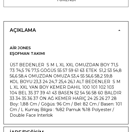
AÇIKLAMA
AIR JONES
EŞOFMAN TAKIMI
ÜST BEDENLER S M L XL XXL OMUZDAN BOY 71,5
73 74,5 76 77,5 GÖĞÜS 55 57 59 61 63 ETEK 51,2 53 54,8
56,6 58,4 OMUZDAN OMUZA 53,4 55 56,6 58,2 59,8
KOL BOYU 23,3 24 24,7 25,4 26,1 ALT BEDENLER S M
L XL XXL YAN BOY KEMER DAHİL 100 101 102 103
104 BEL 35 37 39 41 43 BASEN 52 54 56 58 60 BALDIR
33 34 35 36 37 ÖN AĞ KEMER HARİÇ 24 25 26 27 28
Boy: 1,88 Cm / Göğüs: 96 Cm / Bel: 82 Cm / Basen: 101
Cm / L Kumaş Bilgisi : %82 Pamuk %18 Polyester /
Double Face İnterlok