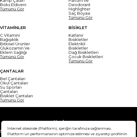
Kamp Çadırı
Parfüm ve
Boks Eldiveni
Deodorant
Tümünü Gör
Highlighter
Saç Boyası
Tümünü Gör
VİTAMİNLER
BİSİKLET
C Vitamini
Katlanır
Bağışıklık
Bisikletler
Bitkisel Ürünler
Elektrikli
Glukozamin Ve
Bisikletler
Eklem Sağlığı
Dağ Bisikletleri
Tümünü Gör
Çocuk Bisikletleri
Tümünü Gör
ÇANTALAR
Bel Çantaları
Okul Çantaları
Su Sporları
Çantaları
Bisiklet Çantaları
Tümünü Gör
Yardım
Mesafeli Satış Sözleşmesi
Teslimat Bilgisi