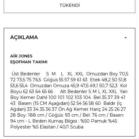
TÜKENDI
AÇIKLAMA
AIR JONES
EŞOFMAN TAKIMI
Üst Bedenler S M L XL XXL Omuzdan Boy 70,5
72 73,5 75 76,5 Göğüs 55 57 59 61 63 Etek 48,2 50 51,8
53,6 55,4 Omuzdan Omuza 45,9 47,5 49,1 50,7 52,3 Kol
Boyu 62 63 64 65 66 Alt Bedenler S M L XL XXL Yan
Boy Kemer Dahil 100 101 102 103 104 Bel 35 37 39 41
43 Basen (15 CM Aşağıdan) 52 54 56 58 60 Baldır (İç
Ağdan) 33 34 35 36 37 Ön Ağ Kemer Hariç 24 25 26 27
28 Boy: 188 cm / Göğüs: 93 cm / Bel: 76 cm / Basen:
94 cm - L Beden Kumaş Bilgisi : %50 Pamuk %45
Polyester %5 Elastan / 40/1 Scuba