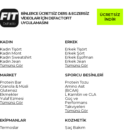
BİNLERCE ÜCRETSİZ DERS & EGZERSİZ
ÜCRETSİZ
VİDEOLARI İÇİN DEFACTOFIT
İNDİR
UYGULAMASINI
KADIN
ERKEK
Kadın Tişört
Erkek Tişört
Kadın Mont
Erkek Şort
Kadın Sweatshirt
Erkek Eşofman
Kadın Jean
Erkek Jean
Tümünü Gör
Tümünü Gör
MARKET
SPORCU BESİNLERİ
Protein Bar
Protein Tozu
Granola & Müsli
Amino Asit
Glutensiz
(BCAA)
Ekmekler
L Karnitin ve CLA
Yulaf Ezmesi
Güç ve
Tümünü Gör
Performans
Takviyeleri
Tümünü Gör
EKİPMANLAR
KOZMETİK
Termoslar
Saç Bakım