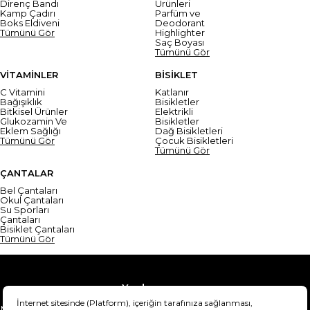
Direnç Bandı
Ürünleri
Kamp Çadırı
Parfüm ve
Boks Eldiveni
Deodorant
Tümünü Gör
Highlighter
Saç Boyası
Tümünü Gör
VİTAMİNLER
BİSİKLET
C Vitamini
Katlanır
Bağışıklık
Bisikletler
Bitkisel Ürünler
Elektrikli
Glukozamin Ve
Bisikletler
Eklem Sağlığı
Dağ Bisikletleri
Tümünü Gör
Çocuk Bisikletleri
Tümünü Gör
ÇANTALAR
Bel Çantaları
Okul Çantaları
Su Sporları
Çantaları
Bisiklet Çantaları
Tümünü Gör
Yardım
Mesafeli Satış Sözleşmesi
Teslimat Bilgisi