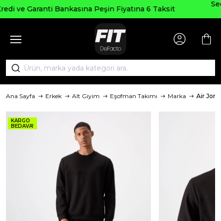
Seçili Ürünlerde ₺2000 Üze
a Peşin Fiyatına 6 Taksit
AGUSTOS
Ana Sayfa
Erkek
Alt Giyim
Eşofman Takımı
Marka
Air Jone
KARGO
BEDAVA!