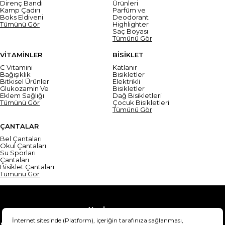
Direnç Bandı
Ürünleri
Kamp Çadırı
Parfüm ve
Boks Eldiveni
Deodorant
Tümünü Gör
Highlighter
Saç Boyası
Tümünü Gör
VİTAMİNLER
BİSİKLET
C Vitamini
Katlanır
Bağışıklık
Bisikletler
Bitkisel Ürünler
Elektrikli
Glukozamin Ve
Bisikletler
Eklem Sağlığı
Dağ Bisikletleri
Tümünü Gör
Çocuk Bisikletleri
Tümünü Gör
ÇANTALAR
Bel Çantaları
Okul Çantaları
Su Sporları
Çantaları
Bisiklet Çantaları
Tümünü Gör
Yardım