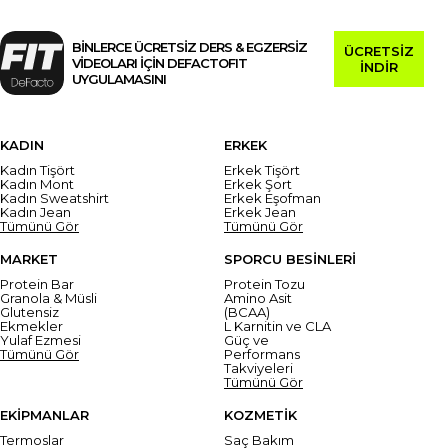
BİNLERCE ÜCRETSİZ DERS & EGZERSİZ
ÜCRETSİZ
VİDEOLARI İÇİN DEFACTOFIT
İNDİR
UYGULAMASINI
KADIN
ERKEK
Kadın Tişört
Erkek Tişört
Kadın Mont
Erkek Şort
Kadın Sweatshirt
Erkek Eşofman
Kadın Jean
Erkek Jean
Tümünü Gör
Tümünü Gör
MARKET
SPORCU BESİNLERİ
Protein Bar
Protein Tozu
Granola & Müsli
Amino Asit
Glutensiz
(BCAA)
Ekmekler
L Karnitin ve CLA
Yulaf Ezmesi
Güç ve
Tümünü Gör
Performans
Takviyeleri
Tümünü Gör
EKİPMANLAR
KOZMETİK
Termoslar
Saç Bakım