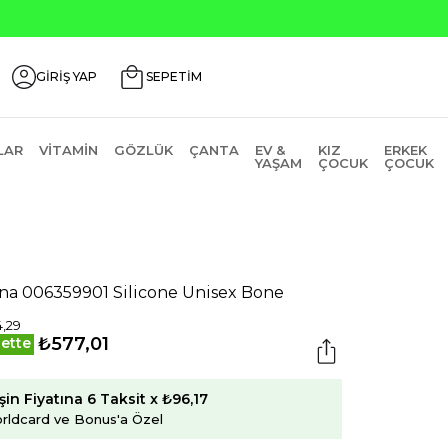
GİRİŞ YAP
SEPETİM
LAR
VITAMIN
GÖZLÜK
ÇANTA
EV &
KIZ
ERKEK
YAŞAM
ÇOCUK
ÇOCUK
na 006359901 Silicone Unisex Bone
,29
₺577,01
ette
şin Fiyatına 6 Taksit x ₺96,17
rldcard ve Bonus'a Özel