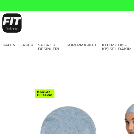
Yapı Kredi ve Garanti Bankasına Peşin
KADIN
ERKEK
SPORCU
SÜPERMARKET
KOZMETIK -
BESINLERI
KIŞISEL BAKIM
KARGO
BEDAVA!