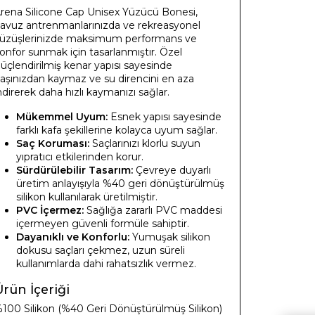
rena Silicone Cap Unisex Yüzücü Bonesi,
avuz antrenmanlarınızda ve rekreasyonel
üzüşlerinizde maksimum performans ve
onfor sunmak için tasarlanmıştır. Özel
üçlendirilmiş kenar yapısı sayesinde
aşınızdan kaymaz ve su direncini en aza
ndirerek daha hızlı kaymanızı sağlar.
Mükemmel Uyum:
Esnek yapısı sayesinde
farklı kafa şekillerine kolayca uyum sağlar.
Saç Koruması:
Saçlarınızı klorlu suyun
yıpratıcı etkilerinden korur.
Sürdürülebilir Tasarım:
Çevreye duyarlı
üretim anlayışıyla %40 geri dönüştürülmüş
silikon kullanılarak üretilmiştir.
PVC İçermez:
Sağlığa zararlı PVC maddesi
içermeyen güvenli formüle sahiptir.
Dayanıklı ve Konforlu:
Yumuşak silikon
dokusu saçları çekmez, uzun süreli
kullanımlarda dahi rahatsızlık vermez.
rün İçeriği
100 Silikon (%40 Geri Dönüştürülmüş Silikon)