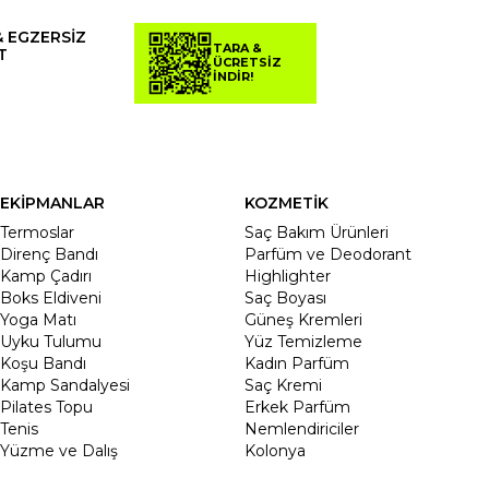
& EGZERSİZ
TARA &
T
ÜCRETSİZ
İNDİR!
EKİPMANLAR
KOZMETİK
Termoslar
Saç Bakım Ürünleri
Direnç Bandı
Parfüm ve Deodorant
Kamp Çadırı
Highlighter
Boks Eldiveni
Saç Boyası
Yoga Matı
Güneş Kremleri
Uyku Tulumu
Yüz Temizleme
Koşu Bandı
Kadın Parfüm
Kamp Sandalyesi
Saç Kremi
Pilates Topu
Erkek Parfüm
Tenis
Nemlendiriciler
Yüzme ve Dalış
Kolonya