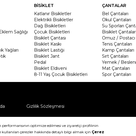
BİSİKLET
ÇANTALAR
Katlanır Bisikletler
Bel Çantaları
Elektrikli Bisikletler
Okul Çantaları
Dağ Bisikletleri
Su Sporları Çanta
Eklem Sağlığı
Çocuk Bisikletleri
Bisiklet Çantalar
Bisiklet Çantası
Omuz / Postacı 
Bisiklet Kaskı
Tenis Çantaları
k Yağları
Bisiklet Lastiği
Kamp Çantaları
tik
Bisiklet Jant
Sırt Çantaları
Pedal
Yemek / Beslen
Bisiklet Eldiveni
Mat Çantaları
8-11 Yaş Çocuk Bisikletleri
Spor Çantaları
da
Gizlilik Sözleşmesi
ü nasıl iade edebilirim?