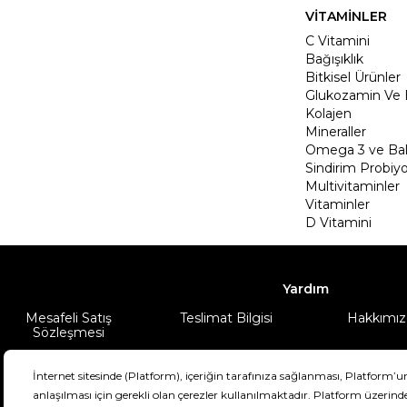
VİTAMİNLER
C Vitamini
Bağışıklık
Bitkisel Ürünler
Glukozamin Ve 
Kolajen
Mineraller
Omega 3 ve Balı
Sindirim Probiyo
Multivitaminler
Vitaminler
D Vitamini
Yardım
Mesafeli Satış
Teslimat Bilgisi
Hakkımız
Sözleşmesi
Şartlar & Koşullar
Ürünüm