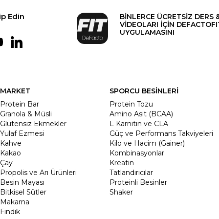
ip Edin
BİNLERCE ÜCRETSİZ DERS 
VİDEOLARI İÇİN DEFACTOFI
UYGULAMASINI
MARKET
SPORCU BESİNLERİ
Protein Bar
Protein Tozu
Granola & Müsli
Amino Asit (BCAA)
Glutensiz Ekmekler
L Karnitin ve CLA
Yulaf Ezmesi
Güç ve Performans Takviyeleri
Kahve
Kilo ve Hacim (Gainer)
Kakao
Kombinasyonlar
Çay
Kreatin
Propolis ve Arı Ürünleri
Tatlandırıcılar
Besin Mayası
Proteinli Besinler
Bitkisel Sütler
Shaker
Makarna
Fındık