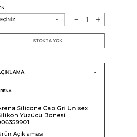
EN
STOKTA YOK
AÇIKLAMA
ARENA
Arena Silicone Cap Gri Unisex
Silikon Yüzücü Bonesi
006359901
Ürün Açıklaması