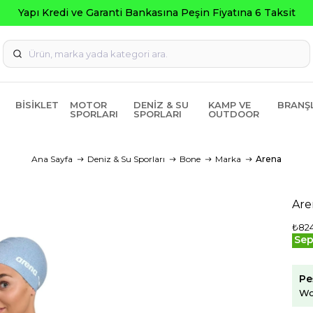
 Fiyatına 6 Taksit
BISIKLET
MOTOR
DENIZ & SU
KAMP VE
BRANŞ
SPORLARI
SPORLARI
OUTDOOR
Ana Sayfa
Deniz & Su Sporları
Bone
Marka
Arena
Are
₺824
Sep
Pe
Wo