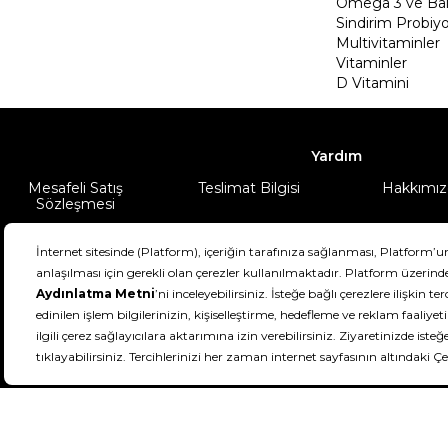
Omega 3 ve Balı
Sindirim Probiyo
Multivitaminler
Vitaminler
D Vitamini
Yardım
Mesafeli Satış
Teslimat Bilgisi
Hakkımız
Sözleşmesi
Şartlar & Koşullar
Ürünüm
DeFactoFIT ©️ 2022-2026. Tüm hakları sa
21
SEÇİNİZ