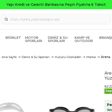
Seçili 
BISIKLET
MOTOR
DENIZ & SU
KAMP VE
BRANŞ
SPORLARI
SPORLARI
OUTDOOR
Ana Sayfa
Deniz & Su Sporları
Yüzücü Gözlükleri
Marka
Arena
Are
Yüz
₺2.2
Sep
Pe
Wo