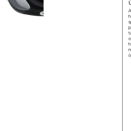
A
h
s
p
t
o
h
m
ö