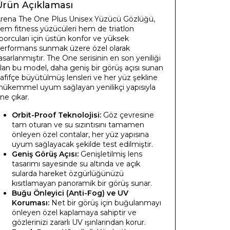
Ürün Açıklaması
rena The One Plus Unisex Yüzücü Gözlüğü,
em fitness yüzücüleri hem de triatlon
porcuları için üstün konfor ve yüksek
erformans sunmak üzere özel olarak
asarlanmıştır. The One serisinin en son yeniliği
lan bu model, daha geniş bir görüş açısı sunan
afifçe büyütülmüş lensleri ve her yüz şekline
ükemmel uyum sağlayan yenilikçi yapısıyla
ne çıkar.
Orbit-Proof Teknolojisi:
Göz çevresine
tam oturan ve su sızıntısını tamamen
önleyen özel contalar, her yüz yapısına
uyum sağlayacak şekilde test edilmiştir.
Geniş Görüş Açısı:
Genişletilmiş lens
tasarımı sayesinde su altında ve açık
sularda hareket özgürlüğünüzü
kısıtlamayan panoramik bir görüş sunar.
Buğu Önleyici (Anti-Fog) ve UV
Koruması:
Net bir görüş için buğulanmayı
önleyen özel kaplamaya sahiptir ve
gözlerinizi zararlı UV ışınlarından korur.