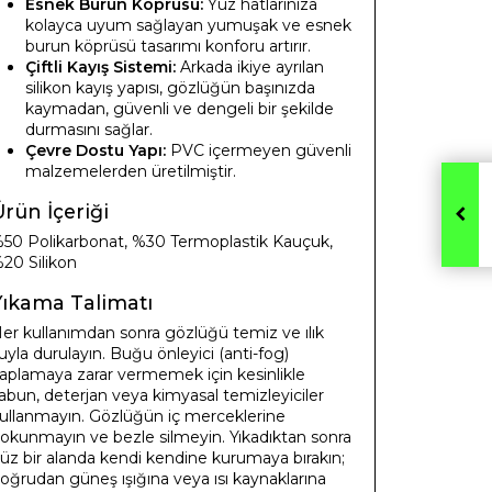
Esnek Burun Köprüsü:
Yüz hatlarınıza
kolayca uyum sağlayan yumuşak ve esnek
burun köprüsü tasarımı konforu artırır.
Çiftli Kayış Sistemi:
Arkada ikiye ayrılan
silikon kayış yapısı, gözlüğün başınızda
kaymadan, güvenli ve dengeli bir şekilde
durmasını sağlar.
Çevre Dostu Yapı:
PVC içermeyen güvenli
malzemelerden üretilmiştir.
rün İçeriği
50 Polikarbonat, %30 Termoplastik Kauçuk,
20 Silikon
Yıkama Talimatı
er kullanımdan sonra gözlüğü temiz ve ılık
uyla durulayın. Buğu önleyici (anti-fog)
aplamaya zarar vermemek için kesinlikle
abun, deterjan veya kimyasal temizleyiciler
ullanmayın. Gözlüğün iç merceklerine
okunmayın ve bezle silmeyin. Yıkadıktan sonra
üz bir alanda kendi kendine kurumaya bırakın;
oğrudan güneş ışığına veya ısı kaynaklarına