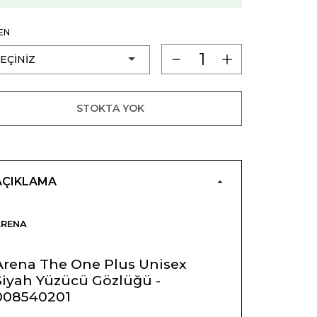
EN
STOKTA YOK
AÇIKLAMA
ARENA
Arena The One Plus Unisex
Siyah Yüzücü Gözlüğü -
008540201