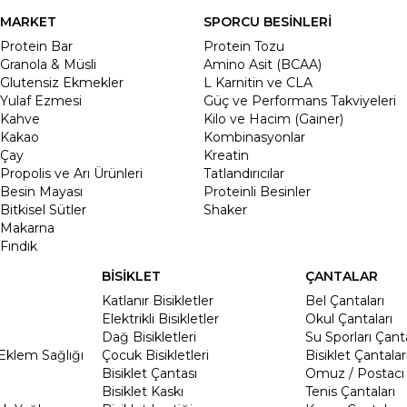
MARKET
SPORCU BESİNLERİ
Protein Bar
Protein Tozu
Granola & Müsli
Amino Asit (BCAA)
Glutensiz Ekmekler
L Karnitin ve CLA
Yulaf Ezmesi
Güç ve Performans Takviyeleri
Kahve
Kilo ve Hacim (Gainer)
Kakao
Kombinasyonlar
Çay
Kreatin
Propolis ve Arı Ürünleri
Tatlandırıcılar
Besin Mayası
Proteinli Besinler
Bitkisel Sütler
Shaker
Makarna
Fındık
BİSİKLET
ÇANTALAR
Katlanır Bisikletler
Bel Çantaları
Elektrikli Bisikletler
Okul Çantaları
Dağ Bisikletleri
Su Sporları Çanta
Eklem Sağlığı
Çocuk Bisikletleri
Bisiklet Çantalar
Bisiklet Çantası
Omuz / Postacı 
Bisiklet Kaskı
Tenis Çantaları