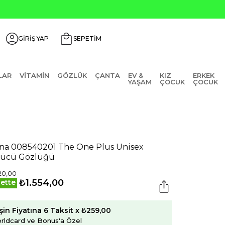
Ürünlerde ₺2000 Üzeri ₺200 İndirim Kodu: AGUSTOS200
GİRİŞ YAP
SEPETİM
LAR
VITAMIN
GÖZLÜK
ÇANTA
EV &
KIZ
ERKEK
YAŞAM
ÇOCUK
ÇOCUK
na 008540201 The One Plus Unisex
ücü Gözlüğü
20,00
₺1.554,00
ette
şin Fiyatına 6 Taksit x ₺259,00
rldcard ve Bonus'a Özel