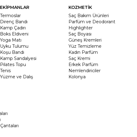
EKİPMANLAR
KOZMETİK
Termoslar
Saç Bakım Ürünleri
Direnç Bandı
Parfüm ve Deodorant
Kamp Çadırı
Highlighter
Boks Eldiveni
Saç Boyası
Yoga Matı
Güneş Kremleri
Uyku Tulumu
Yüz Temizleme
Koşu Bandı
Kadın Parfüm
Kamp Sandalyesi
Saç Kremi
Pilates Topu
Erkek Parfüm
Tenis
Nemlendiriciler
Yüzme ve Dalış
Kolonya
ları
ı
Çantaları