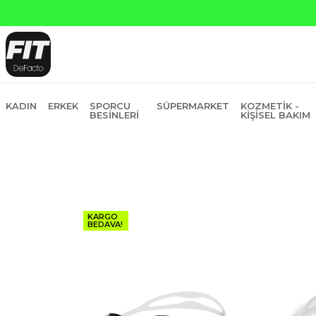
KADIN
ERKEK
SPORCU
SÜPERMARKET
KOZMETIK -
BESINLERI
KIŞISEL BAKIM
KARGO
BEDAVA!