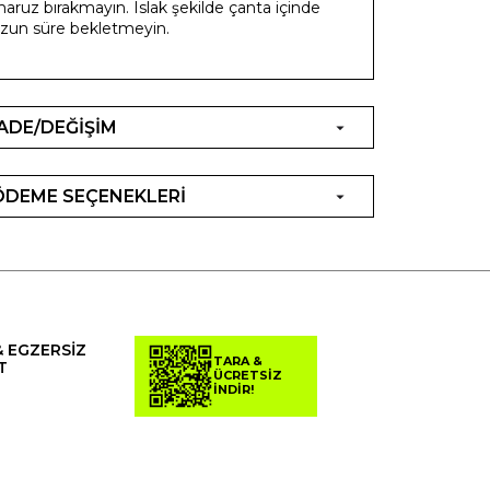
aruz bırakmayın. Islak şekilde çanta içinde
zun süre bekletmeyin.
İADE/DEĞİŞİM
ÖDEME SEÇENEKLERİ
& EGZERSİZ
TARA &
T
ÜCRETSİZ
İNDİR!