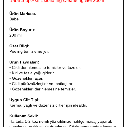
Babe Stop Akn Exfoliating Cleansing Gel 200 ml
Ürün Markası:
Babe
Ürün Boyutu:
200 ml
Özet Bilgi:
Peeling temizleme jeli.
Ürün Faydaları:
• Cildi derinlemesine temizler ve tazeler.
• Kiri ve fazla yağı giderir.
• Gözenekleri açar.
• Cildi pürüzsüzleştirir ve matlaştırır.
•
Gözenekleri derinlemesine temizler.
Uygun Cilt Tipi:
Karma, yağlı ve düzensiz ciltler için idealdir.
Kullanım Şekli:
Haftada 1-2 kez nemli yüz cildinize hafifçe masaj yaparak
uygulayın ve ılık suyla durulayın. Gözle temasından kaçının.