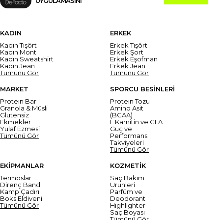
UYGULAMASINI
KADIN
ERKEK
Kadın Tişört
Erkek Tişört
Kadın Mont
Erkek Şort
Kadın Sweatshirt
Erkek Eşofman
Kadın Jean
Erkek Jean
Tümünü Gör
Tümünü Gör
MARKET
SPORCU BESİNLERİ
Protein Bar
Protein Tozu
Granola & Müsli
Amino Asit
Glutensiz
(BCAA)
Ekmekler
L Karnitin ve CLA
Yulaf Ezmesi
Güç ve
Tümünü Gör
Performans
Takviyeleri
Tümünü Gör
EKİPMANLAR
KOZMETİK
Termoslar
Saç Bakım
Direnç Bandı
Ürünleri
Kamp Çadırı
Parfüm ve
Boks Eldiveni
Deodorant
Tümünü Gör
Highlighter
Saç Boyası
Tümünü Gör