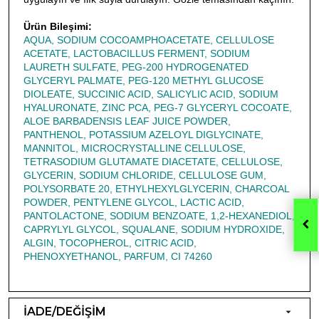
Ürün Bileşimi:
AQUA, SODIUM COCOAMPHOACETATE, CELLULOSE
ACETATE, LACTOBACILLUS FERMENT, SODIUM
LAURETH SULFATE, PEG-200 HYDROGENATED
GLYCERYL PALMATE, PEG-120 METHYL GLUCOSE
DIOLEATE, SUCCINIC ACID, SALICYLIC ACID, SODIUM
HYALURONATE, ZINC PCA, PEG-7 GLYCERYL COCOATE,
ALOE BARBADENSIS LEAF JUICE POWDER,
PANTHENOL, POTASSIUM AZELOYL DIGLYCINATE,
MANNITOL, MICROCRYSTALLINE CELLULOSE,
TETRASODIUM GLUTAMATE DIACETATE, CELLULOSE,
GLYCERIN, SODIUM CHLORIDE, CELLULOSE GUM,
POLYSORBATE 20, ETHYLHEXYLGLYCERIN, CHARCOAL
POWDER, PENTYLENE GLYCOL, LACTIC ACID,
PANTOLACTONE, SODIUM BENZOATE, 1,2-HEXANEDIOL,
CAPRYLYL GLYCOL, SQUALANE, SODIUM HYDROXIDE,
ALGIN, TOCOPHEROL, CITRIC ACID,
PHENOXYETHANOL, PARFUM, CI 74260
İADE/DEĞİŞİM