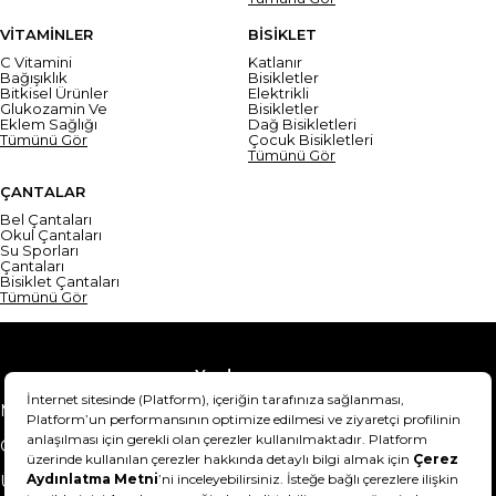
VİTAMİNLER
BİSİKLET
C Vitamini
Katlanır
Bağışıklık
Bisikletler
Bitkisel Ürünler
Elektrikli
Glukozamin Ve
Bisikletler
Eklem Sağlığı
Dağ Bisikletleri
Tümünü Gör
Çocuk Bisikletleri
Tümünü Gör
ÇANTALAR
Bel Çantaları
Okul Çantaları
Su Sporları
Çantaları
Bisiklet Çantaları
Tümünü Gör
Yardım
Mesafeli Satış Sözleşmesi
Teslimat Bilgisi
Gizlilik Sözleşmesi
Şartlar & Koşullar
Ürünümü nasıl iade
Hakkımızda