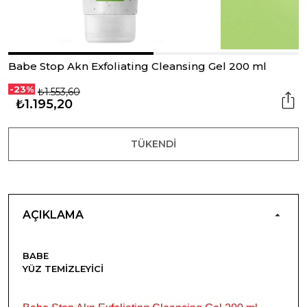
Babe Stop Akn Exfoliating Cleansing Gel 200 ml
-23%
₺1.553,60
₺1.195,20
TÜKENDI
AÇIKLAMA
BABE
YÜZ TEMIZLEYICI