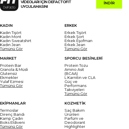
VİDEOLARI İÇİN DEFACTOFIT
İNDİR
UYGULAMASINI
KADIN
ERKEK
Kadın Tişört
Erkek Tişört
Kadın Mont
Erkek Şort
Kadın Sweatshirt
Erkek Eşofman
Kadın Jean
Erkek Jean
Tümünü Gör
Tümünü Gör
MARKET
SPORCU BESİNLERİ
Protein Bar
Protein Tozu
Granola & Müsli
Amino Asit
Glutensiz
(BCAA)
Ekmekler
L Karnitin ve CLA
Yulaf Ezmesi
Güç ve
Tümünü Gör
Performans
Takviyeleri
Tümünü Gör
EKİPMANLAR
KOZMETİK
Termoslar
Saç Bakım
Direnç Bandı
Ürünleri
Kamp Çadırı
Parfüm ve
Boks Eldiveni
Deodorant
Tümünü Gör
Highlighter