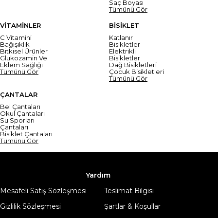
Saç Boyası
Tümünü Gör
VİTAMİNLER
BİSİKLET
C Vitamini
Katlanır
Bağışıklık
Bisikletler
Bitkisel Ürünler
Elektrikli
Glukozamin Ve
Bisikletler
Eklem Sağlığı
Dağ Bisikletleri
Tümünü Gör
Çocuk Bisikletleri
Tümünü Gör
ÇANTALAR
Bel Çantaları
Okul Çantaları
Su Sporları
Çantaları
Bisiklet Çantaları
Tümünü Gör
Yardım
Mesafeli Satış Sözleşmesi
Teslimat Bilgisi
Gizlilik Sözleşmesi
Şartlar & Koşullar