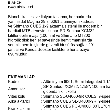
BIANCHI
DAĞ BISIKLETI
Bianchi kalitesi ve İtalyan tasarımı, her parkurda
yanınızda! Magma 29.2, 6061 alüminyum kadrosu
ve Shimano CUES 1x9 aktarma sistemi ile modern bir
hardtail MTB deneyimi sunar. SR Suntour XCM32
kilitlenebilir maşa (100mm) ve Shimano MT200
hidrolik disk frenler sayesinde hem tırmanışlarda
verimli, hem inişlerde güvenli bir sürüş sağlar. 29"
jantlar ve Kenda Booster lastiklerle her araziye
uyumludur.
EKİPMANLAR
Kadro
:
Alüminyum 6061, Semi Integrated 1.1/
SR Suntour XCM32, 1.1/8", 100mm tr
Amortisör
:
gidondan kilit kollu
Vites kolu
:
Shimano SL-U4000-9R CUES, 9-speed
Arka aktarıcı
:
Shimano CUES SL-U4000-9R, 9-spe
Shimano CUES FC-U4000, 30T, 170
Krank takımı
: