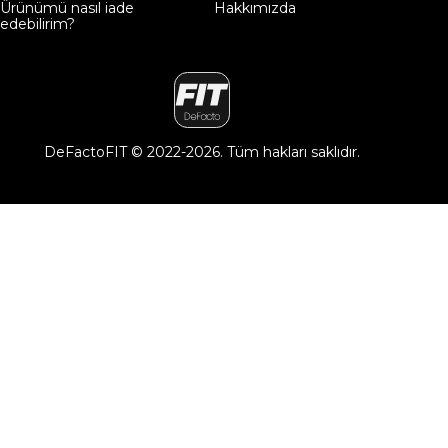
Ürünümü nasıl iade
Hakkımızda
edebilirim?
DeFactoFIT ©️ 2022-2026. Tüm hakları saklıdır.
21
SEÇİNİZ