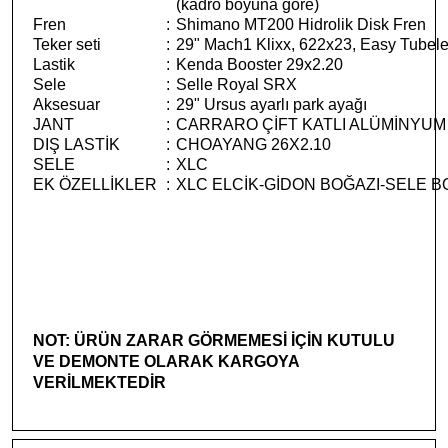
(kadro boyuna göre)
Fren
:
Shimano MT200 Hidrolik Disk Fren
Teker seti
:
29" Mach1 Klixx, 622x23, Easy Tubel
Lastik
:
Kenda Booster 29x2.20
Sele
:
Selle Royal SRX
Aksesuar
:
29" Ursus ayarlı park ayağı
JANT
:
CARRARO ÇİFT KATLI ALÜMİNYUM
DIŞ LASTİK
:
CHOAYANG 26X2.10
SELE
:
XLC
EK ÖZELLİKLER
:
XLC ELCİK-GİDON BOĞAZI-SELE 
NOT: ÜRÜN ZARAR GÖRMEMESİ İÇİN KUTULU
VE DEMONTE OLARAK KARGOYA
VERİLMEKTEDİR