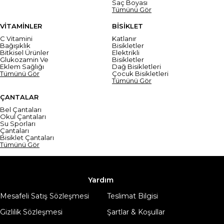
Saç Boyası
Tümünü Gör
VİTAMİNLER
BİSİKLET
C Vitamini
Katlanır
Bağışıklık
Bisikletler
Bitkisel Ürünler
Elektrikli
Glukozamin Ve
Bisikletler
Eklem Sağlığı
Dağ Bisikletleri
Tümünü Gör
Çocuk Bisikletleri
Tümünü Gör
ÇANTALAR
Bel Çantaları
Okul Çantaları
Su Sporları
Çantaları
Bisiklet Çantaları
Tümünü Gör
Yardım
Mesafeli Satış Sözleşmesi
Teslimat Bilgisi
Gizlilik Sözleşmesi
Şartlar & Koşullar