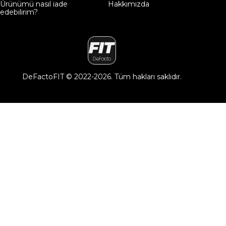
Ürünümü nasıl iade
Hakkımızda
edebilirim?
DeFactoFIT ©️ 2022-2026. Tüm hakları saklıdır.
11
SEÇİNİZ