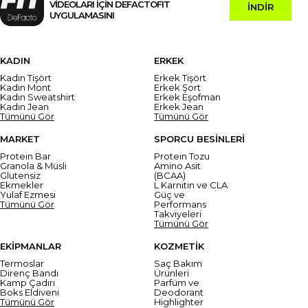
VİDEOLARI İÇİN DEFACTOFIT
İNDİR
UYGULAMASINI
KADIN
ERKEK
Kadın Tişört
Erkek Tişört
Kadın Mont
Erkek Şort
Kadın Sweatshirt
Erkek Eşofman
Kadın Jean
Erkek Jean
Tümünü Gör
Tümünü Gör
MARKET
SPORCU BESİNLERİ
Protein Bar
Protein Tozu
Granola & Müsli
Amino Asit
Glutensiz
(BCAA)
Ekmekler
L Karnitin ve CLA
Yulaf Ezmesi
Güç ve
Tümünü Gör
Performans
Takviyeleri
Tümünü Gör
EKİPMANLAR
KOZMETİK
Termoslar
Saç Bakım
Direnç Bandı
Ürünleri
Kamp Çadırı
Parfüm ve
Boks Eldiveni
Deodorant
Tümünü Gör
Highlighter