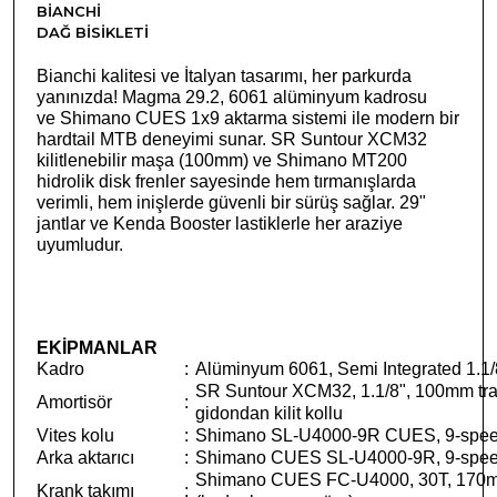
BIANCHI
DAĞ BISIKLETI
Bianchi kalitesi ve İtalyan tasarımı, her parkurda
yanınızda! Magma 29.2, 6061 alüminyum kadrosu
ve Shimano CUES 1x9 aktarma sistemi ile modern bir
hardtail MTB deneyimi sunar. SR Suntour XCM32
kilitlenebilir maşa (100mm) ve Shimano MT200
hidrolik disk frenler sayesinde hem tırmanışlarda
verimli, hem inişlerde güvenli bir sürüş sağlar. 29"
jantlar ve Kenda Booster lastiklerle her araziye
uyumludur.
EKİPMANLAR
Kadro
:
Alüminyum 6061, Semi Integrated 1.1/
SR Suntour XCM32, 1.1/8", 100mm tr
Amortisör
:
gidondan kilit kollu
Vites kolu
:
Shimano SL-U4000-9R CUES, 9-speed
Arka aktarıcı
:
Shimano CUES SL-U4000-9R, 9-spe
Shimano CUES FC-U4000, 30T, 170
Krank takımı
: