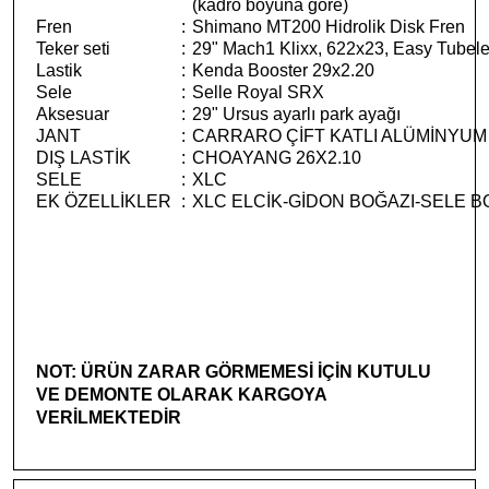
(kadro boyuna göre)
Fren
:
Shimano MT200 Hidrolik Disk Fren
Teker seti
:
29" Mach1 Klixx, 622x23, Easy Tubel
Lastik
:
Kenda Booster 29x2.20
Sele
:
Selle Royal SRX
Aksesuar
:
29" Ursus ayarlı park ayağı
JANT
:
CARRARO ÇİFT KATLI ALÜMİNYUM
DIŞ LASTİK
:
CHOAYANG 26X2.10
SELE
:
XLC
EK ÖZELLİKLER
:
XLC ELCİK-GİDON BOĞAZI-SELE 
NOT: ÜRÜN ZARAR GÖRMEMESİ İÇİN KUTULU
VE DEMONTE OLARAK KARGOYA
VERİLMEKTEDİR