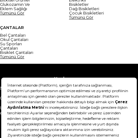
Bitkisel Ürünler
Elektrikli
Glukozamin Ve
Bisikletler
Eklem Sağlığı
Dağ Bisikletleri
Tümünü Gör
Çocuk Bisikletleri
Tümünü Gör
ÇANTALAR
Bel Çantaları
Okul Çantaları
Su Sporları
Çantaları
Bisiklet Çantaları
Tümünü Gör
Yardım
Mesafeli Satış Sözleşmesi
Teslimat Bilgisi
Gizlilik Sözleşmesi
Şartlar & Koşullar
Ürünümü nasıl iade
Hakkımızda
edebilirim?