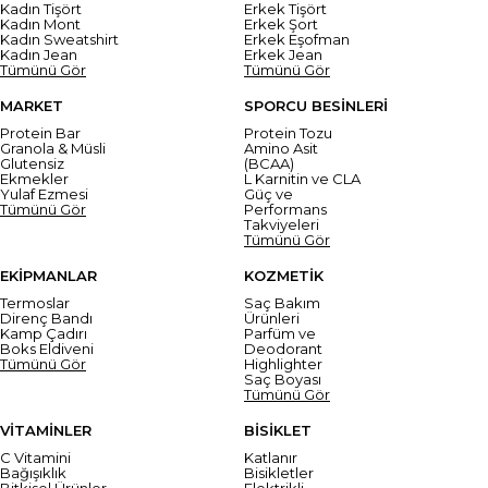
Kadın Tişört
Erkek Tişört
Kadın Mont
Erkek Şort
Kadın Sweatshirt
Erkek Eşofman
Kadın Jean
Erkek Jean
Tümünü Gör
Tümünü Gör
MARKET
SPORCU BESİNLERİ
Protein Bar
Protein Tozu
Granola & Müsli
Amino Asit
Glutensiz
(BCAA)
Ekmekler
L Karnitin ve CLA
Yulaf Ezmesi
Güç ve
Tümünü Gör
Performans
Takviyeleri
Tümünü Gör
EKİPMANLAR
KOZMETİK
Termoslar
Saç Bakım
Direnç Bandı
Ürünleri
Kamp Çadırı
Parfüm ve
Boks Eldiveni
Deodorant
Tümünü Gör
Highlighter
Saç Boyası
Tümünü Gör
VİTAMİNLER
BİSİKLET
C Vitamini
Katlanır
Bağışıklık
Bisikletler