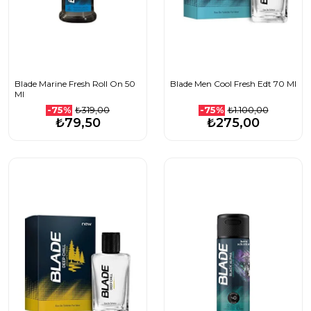
Blade Marine Fresh Roll On 50
Blade Men Cool Fresh Edt 70 Ml
Ml
₺319,00
₺1.100,00
-75%
-75%
₺79,50
₺275,00