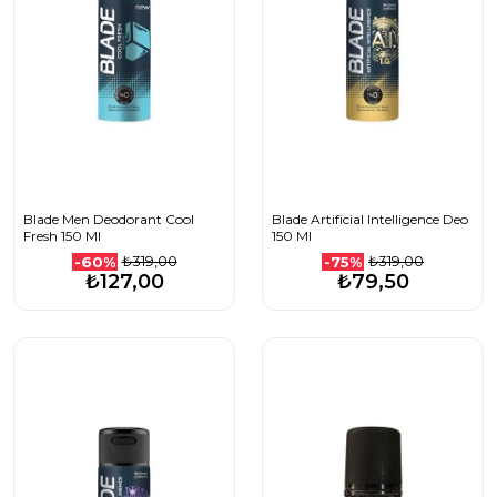
Blade Men Deodorant Cool
Blade Artificial Intelligence Deo
Fresh 150 Ml
150 Ml
₺319,00
₺319,00
-60%
-75%
₺127,00
₺79,50