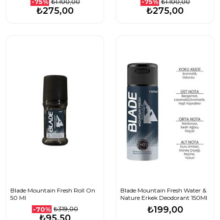
₺1.100,00
₺1.100,00
-75%
-75%
₺275,00
₺275,00
Blade Mountain Fresh Roll On
Blade Mountain Fresh Water &
50 Ml
Nature Erkek Deodorant 150Ml
₺199,00
₺319,00
-70%
₺95,50