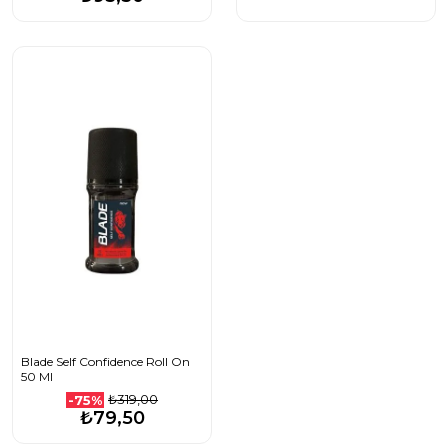
Blade Self Confidence Roll On
50 Ml
₺319,00
-75%
₺79,50