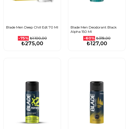
Blade Men Deep Chill Edt 70 Ml
Blade Men Deodorant Black
Alpha 150 Ml
₺1.100,00
₺319,00
-75%
-60%
₺275,00
₺127,00