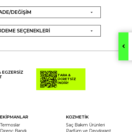
İADE/DEĞİŞİM
ÖDEME SEÇENEKLERİ
& EGZERSİZ
TARA &
T
ÜCRETSİZ
İNDİR!
EKİPMANLAR
KOZMETİK
Termoslar
Saç Bakım Ürünleri
Direnç Bandı
Parfüm ve Deodorant