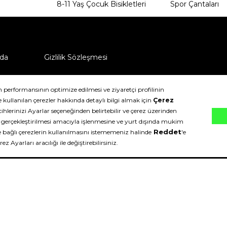
8-11 Yaş Çocuk Bisikletleri
Spor Çantaları
da
Gizlilik Sözleşmesi
ü nasıl iade edebilirim?
klıdır.