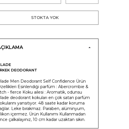
STOKTA YOK
AÇIKLAMA
BLADE
ERKEK DEODORANT
lade Men Deodorant Self Confidence Ürün
zellikleri Esinlendiği parfüm : Abercrombie &
itch - fierce Koku ailesi : Aromatik, odunsu
lade deodorant kokuları en çok satan parfüm
okularını yansıtıyor. 48 saate kadar koruma
ağlar. Leke bırakmaz. Paraben, alüminyum,
ilikon içermez. Ürün Kullanımı Kullanmadan
nce çalkalayınız, 10 cm kadar uzaktan sıkın.