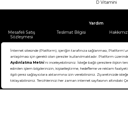
D Vitamini
Yardım
Mesafeli Satış
Teslimat Bilgisi
Hakkımız
Sözleşmesi
Şartlar & Koşullar
Ürünüm
DeFactoFIT ©️ 2022-2026. Tüm hakları sa
11
SEÇİNİZ