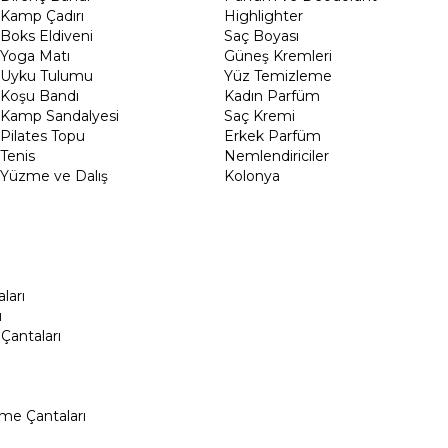
Kamp Çadırı
Highlighter
Boks Eldiveni
Saç Boyası
Yoga Matı
Güneş Kremleri
Uyku Tulumu
Yüz Temizleme
Koşu Bandı
Kadın Parfüm
Kamp Sandalyesi
Saç Kremi
Pilates Topu
Erkek Parfüm
Tenis
Nemlendiriciler
Yüzme ve Dalış
Kolonya
ları
ı
Çantaları
me Çantaları