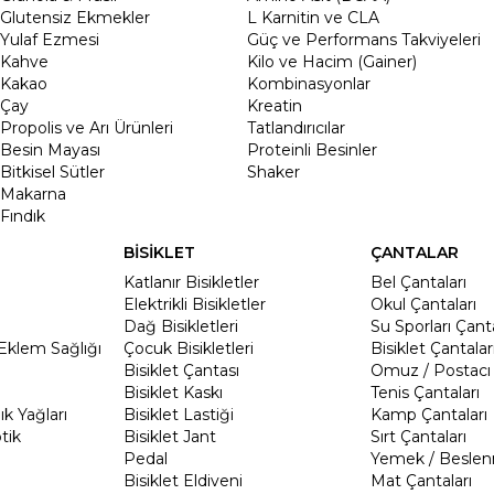
Glutensiz Ekmekler
L Karnitin ve CLA
Yulaf Ezmesi
Güç ve Performans Takviyeleri
Kahve
Kilo ve Hacim (Gainer)
Kakao
Kombinasyonlar
Çay
Kreatin
Propolis ve Arı Ürünleri
Tatlandırıcılar
Besin Mayası
Proteinli Besinler
Bitkisel Sütler
Shaker
Makarna
Fındık
BİSİKLET
ÇANTALAR
Katlanır Bisikletler
Bel Çantaları
Elektrikli Bisikletler
Okul Çantaları
Dağ Bisikletleri
Su Sporları Çanta
Eklem Sağlığı
Çocuk Bisikletleri
Bisiklet Çantalar
Bisiklet Çantası
Omuz / Postacı 
Bisiklet Kaskı
Tenis Çantaları
k Yağları
Bisiklet Lastiği
Kamp Çantaları
tik
Bisiklet Jant
Sırt Çantaları
Pedal
Yemek / Beslen
Bisiklet Eldiveni
Mat Çantaları