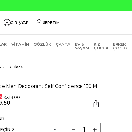
GİRİŞ YAP
SEPETİM
LAR
VITAMIN
GÖZLÜK
ÇANTA
EV &
KIZ
ERKEK
YAŞAM
ÇOCUK
ÇOCUK
rka
Blade
de Men Deodorant Self Confidence 150 Ml
%
₺319,00
9,50
EN