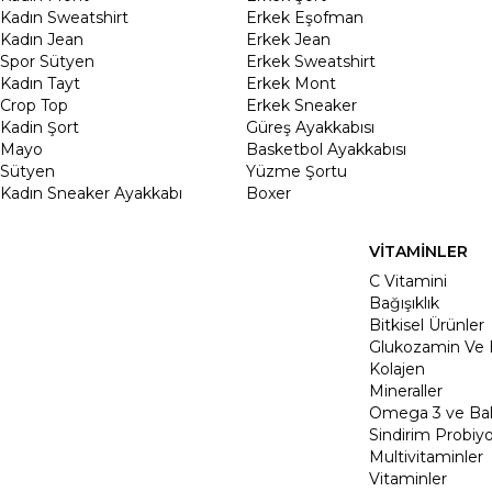
Kadın Sweatshirt
Erkek Eşofman
Kadın Jean
Erkek Jean
Spor Sütyen
Erkek Sweatshirt
Kadın Tayt
Erkek Mont
Crop Top
Erkek Sneaker
Kadin Şort
Güreş Ayakkabısı
Mayo
Basketbol Ayakkabısı
Sütyen
Yüzme Şortu
Kadın Sneaker Ayakkabı
Boxer
VİTAMİNLER
C Vitamini
Bağışıklık
Bitkisel Ürünler
Glukozamin Ve 
Kolajen
Mineraller
Omega 3 ve Balı
Sindirim Probiyo
Multivitaminler
Vitaminler