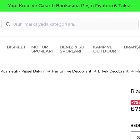
Kredi ve Garanti Bankasına Peşin Fiyatına 6 Taksit
BISIKLET
MOTOR
DENIZ & SU
KAMP VE
BRANŞ
SPORLARI
SPORLARI
OUTDOOR
Kozmetik - Kişisel Bakım
Parfüm ve Deodorant
Erkek Deodorant
Ma
Bla
-75
₺7
BED