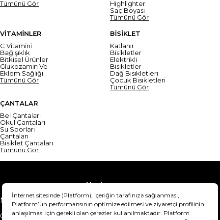
Tümünü Gör
Highlighter
Saç Boyası
Tümünü Gör
VİTAMİNLER
BİSİKLET
C Vitamini
Katlanır
Bağışıklık
Bisikletler
Bitkisel Ürünler
Elektrikli
Glukozamin Ve
Bisikletler
Eklem Sağlığı
Dağ Bisikletleri
Tümünü Gör
Çocuk Bisikletleri
Tümünü Gör
ÇANTALAR
Bel Çantaları
Okul Çantaları
Su Sporları
Çantaları
Bisiklet Çantaları
Tümünü Gör
Yardım
Mesafeli Satış Sözleşmesi
Teslimat Bilgisi
Gizlilik Sözleşmesi
Şartlar & Koşullar