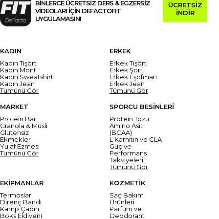
BİNLERCE ÜCRETSİZ DERS & EGZERSİZ
ÜCRETSİZ
VİDEOLARI İÇİN DEFACTOFIT
İNDİR
UYGULAMASINI
KADIN
ERKEK
Kadın Tişört
Erkek Tişört
Kadın Mont
Erkek Şort
Kadın Sweatshirt
Erkek Eşofman
Kadın Jean
Erkek Jean
Tümünü Gör
Tümünü Gör
MARKET
SPORCU BESİNLERİ
Protein Bar
Protein Tozu
Granola & Müsli
Amino Asit
Glutensiz
(BCAA)
Ekmekler
L Karnitin ve CLA
Yulaf Ezmesi
Güç ve
Tümünü Gör
Performans
Takviyeleri
Tümünü Gör
EKİPMANLAR
KOZMETİK
Termoslar
Saç Bakım
Direnç Bandı
Ürünleri
Kamp Çadırı
Parfüm ve
Boks Eldiveni
Deodorant