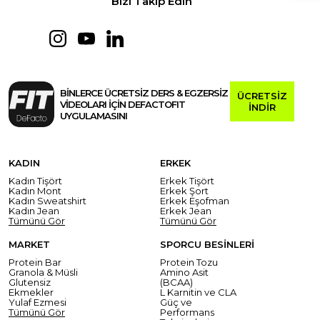
Bizi Takip Edin
BİNLERCE ÜCRETSİZ DERS & EGZERSİZ
ÜCRETSİZ
VİDEOLARI İÇİN DEFACTOFIT
İNDİR
UYGULAMASINI
KADIN
ERKEK
Kadın Tişört
Erkek Tişört
Kadın Mont
Erkek Şort
Kadın Sweatshirt
Erkek Eşofman
Kadın Jean
Erkek Jean
Tümünü Gör
Tümünü Gör
MARKET
SPORCU BESİNLERİ
Protein Bar
Protein Tozu
Granola & Müsli
Amino Asit
Glutensiz
(BCAA)
Ekmekler
L Karnitin ve CLA
Yulaf Ezmesi
Güç ve
Tümünü Gör
Performans