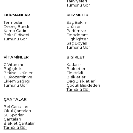
Takviyeleri
Tümünü Gör
EKİPMANLAR
KOZMETİK
Termoslar
Saç Bakım
Direnç Bandı
Ürünleri
Kamp Çadırı
Parfüm ve
Boks Eldiveni
Deodorant
Tümünü Gör
Highlighter
Saç Boyası
Tümünü Gör
VİTAMİNLER
BİSİKLET
C Vitamini
Katlanır
Bağışıklık
Bisikletler
Bitkisel Ürünler
Elektrikli
Glukozamin Ve
Bisikletler
Eklem Sağlığı
Dağ Bisikletleri
Tümünü Gör
Çocuk Bisikletleri
Tümünü Gör
ÇANTALAR
Bel Çantaları
Okul Çantaları
Su Sporları
Çantaları
Bisiklet Çantaları
Tümünü Gör