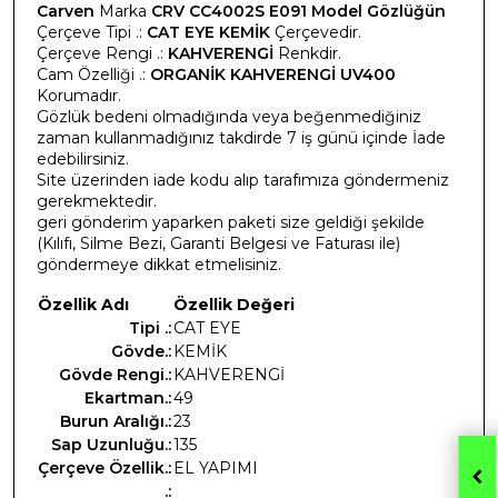
Carven
Marka
CRV CC4002S E091 Model Gözlüğün
Çerçeve Tipi .:
CAT EYE KEMİK
Çerçevedir.
Çerçeve Rengi .:
KAHVERENGİ
Renkdir.
Cam Özelliği .:
ORGANİK KAHVERENGİ UV400
Korumadır.
Gözlük bedeni olmadığında veya beğenmediğiniz
zaman kullanmadığınız takdirde 7 iş günü içinde İade
edebilirsiniz.
Site üzerinden iade kodu alıp tarafımıza göndermeniz
gerekmektedir.
geri gönderim yaparken paketi size geldiği şekilde
(Kılıfı, Silme Bezi, Garanti Belgesi ve Faturası ile)
göndermeye dikkat etmelisiniz.
Özellik Adı
Özellik Değeri
Tipi .:
CAT EYE
Gövde.:
KEMİK
Gövde Rengi.:
KAHVERENGİ
Ekartman.:
49
Burun Aralığı.:
23
Sap Uzunluğu.:
135
Çerçeve Özellik.:
EL YAPIMI
.: