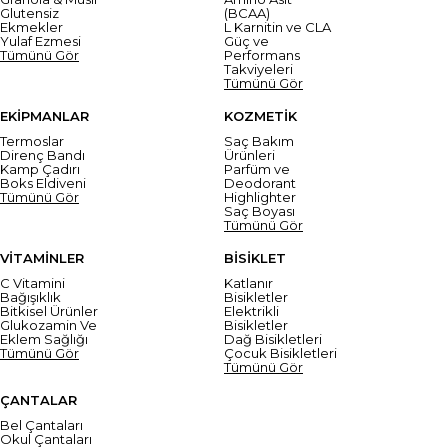
Glutensiz
(BCAA)
Ekmekler
L Karnitin ve CLA
Yulaf Ezmesi
Güç ve
Tümünü Gör
Performans
Takviyeleri
Tümünü Gör
EKİPMANLAR
KOZMETİK
Termoslar
Saç Bakım
Direnç Bandı
Ürünleri
Kamp Çadırı
Parfüm ve
Boks Eldiveni
Deodorant
Tümünü Gör
Highlighter
Saç Boyası
Tümünü Gör
VİTAMİNLER
BİSİKLET
C Vitamini
Katlanır
Bağışıklık
Bisikletler
Bitkisel Ürünler
Elektrikli
Glukozamin Ve
Bisikletler
Eklem Sağlığı
Dağ Bisikletleri
Tümünü Gör
Çocuk Bisikletleri
Tümünü Gör
ÇANTALAR
Bel Çantaları
Okul Çantaları