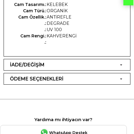
Cam Tasarımı.:
KELEBEK
Cam Türü.:
ORGANİK
Cam Özellik.:
ANTİREFLE
.:
DEGRADE
.:
UV 100
Cam Rengi.:
KAHVERENGİ
.:
İADE/DEĞİŞİM
ÖDEME SEÇENEKLERİ
Yardıma mı ihtiyacın var?
WhatsApp Destek