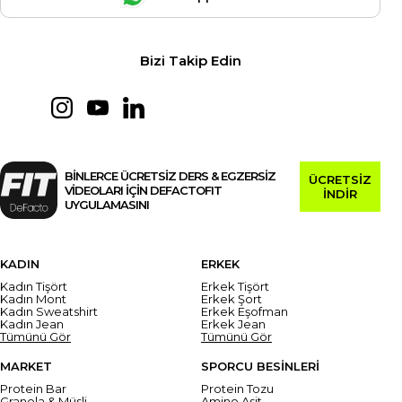
Bizi Takip Edin
BİNLERCE ÜCRETSİZ DERS & EGZERSİZ
ÜCRETSİZ
VİDEOLARI İÇİN DEFACTOFIT
İNDİR
UYGULAMASINI
KADIN
ERKEK
Kadın Tişört
Erkek Tişört
Kadın Mont
Erkek Şort
Kadın Sweatshirt
Erkek Eşofman
Kadın Jean
Erkek Jean
Tümünü Gör
Tümünü Gör
MARKET
SPORCU BESİNLERİ
Protein Bar
Protein Tozu
Granola & Müsli
Amino Asit